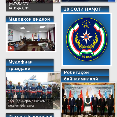
ҶАМЪБАСТИ
НАТИҶАҲОИ...
30 СОЛИ НАҶОТ
Маводҳои видеоӣ
Мудофиаи
гражданӣ
Робитаҳои
байналмилалӣ
КҲФ: Ҳамкориҳо бозҳам
тақвият ёфтаанд
Ширкати ҳайати Тоҷикистон дар
Илм ва фанноварӣ