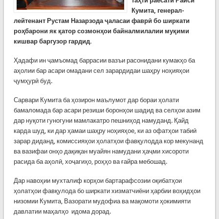
таҳти раёсати Раиси
Кумита, генерал-
лейтенант Рустам Назарзода ҷаласаи фаврӣ бо ширкати
роҳбарони як қатор созмонҳои байналмилалии муқими
кишвар баргузор гардид.
Ҳадафи ин ҷамъомад баррасии вазъи расонидани кумакҳо ба
аҳолии бар асари омадани сел зарардидаи шаҳру ноҳияҳои
ҷумҳурӣ буд.
Сарвари Кумита ба ҳозирон маълумот дар бораи ҳолати
бамаломада бар асари резиши боронҳои шадид ва селҳои азим
дар нуқоти гуногуни мамлакатро пешниҳод намуданд. Қайд
карда шуд, ки дар ҳамаи шаҳру ноҳияҳое, ки аз офатҳои табиӣ
зарар диданд, комиссияҳои ҳолатҳои фавқулодда кор мекунанд
ва вазифаи онҳо дақиқан муайян намудани ҳаҷми хисороти
расида ба аҳолӣ, хоҷагиҳо, роҳҳо ва ғайра мебошад.
Дар навоҳии мухталиф корҳои бартарафсозии оқибатҳои
ҳолатҳои фавқулода бо ширкати хизматчиёни ҳарбии воҳидҳои
низомии Кумита, Вазорати мудофиа ва мақомоти ҳокимияти
давлатии маҳалҳо идома дорад.