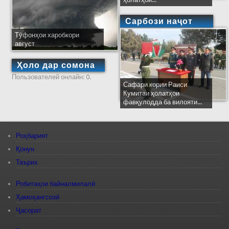
Сарбози наҷот
Тӯфонҳои харобкори
август
Ҳоло дар сомона
Пользователей онлайн: 0.
Сафари кории Раиси
Кумитаи ҳолатҳои
фавқулодда ба вилояти...
Роҳбарият
Қонун
Таърих
Робитаҳои байналмилалӣ
Ҳамоҳангсозӣ
Ҷасорат