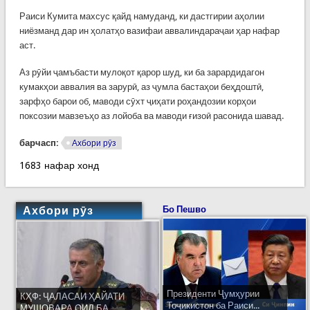
Раиси Кумита махсус қайд намуданд, ки дастгирии аҳолии
ниёзманд дар ин ҳолатҳо вазифаи аввалиндараҷаи ҳар нафар
аст.
Аз рӯйи ҷамъбасти мулоқот қарор шуд, ки ба зарардидагон
кумакҳои аввалия ва зарурӣ, аз ҷумла бастаҳои беҳдоштӣ,
зарфҳо барои об, маводи сӯхт ҷиҳати роҳандозии корҳои
поксозии мавзеъҳо аз лойоба ва маводи ғизоӣ расонида шавад.
барчасп:
Ахбори рӯз
1683 нафар хонд
Ахбори рӯз
Бо Пешво
Президенти Ҷумҳурии
КҲФ: ҶАЛАСАИ ҲАЙАТИ
Тоҷикистон ба Раиси...
МУШОВАРА ОИД БА