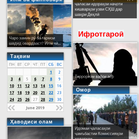
ҷаласаи идораҳои наҷоти
кишварҳои узви СҲШ дар
шаҳри Деҳлӣ
Ифротгароӣ
Чаро замин рӯ ба гармои
шадид овардааст? Илм чӣ...
Тақвим
ПН
ВТ
СР
ЧТ
ПТ
СБ
ВС
1
2
Терроризм вабои аср
3
4
5
6
7
8
9
10
11
12
13
14
15
16
Омор
17
18
19
20
21
22
23
24
25
26
27
28
29
30
June 2019
Ҳаводиси олам
Идомаи ҷаласаҳои
ҷамъбастии Комиссияҳои
ҳолатҳои...