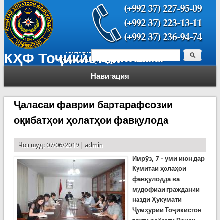
Поиск
КҲФ Тоҷикистон
Форма поиска
Навигация
Ҷаласаи фаврии бартарафсозии
оқибатҳои ҳолатҳои фавқулода
Чоп шуд: 07/06/2019 |
admin
Имрӯз, 7 – уми июн дар
Кум
и
таи ҳолаҳои
фавқулодда ва
мудофиаи граждании
назди Ҳукумати
Ҷумҳурии Тоҷикистон