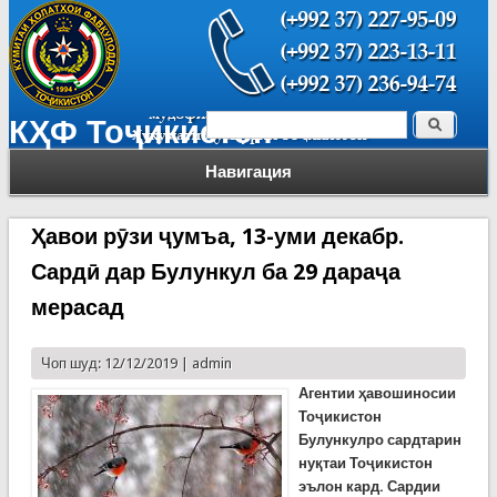
Поиск
КҲФ Тоҷикистон
Форма поиска
Навигация
Ҳавои рӯзи ҷумъа, 13-уми декабр.
Сардӣ дар Булункул ба 29 дараҷа
мерасад
Чоп шуд: 12/12/2019 |
admin
Агентии ҳавошиносии
Тоҷикистон
Булункулро сардтарин
нуқтаи Тоҷикистон
эълон кард. Сардии