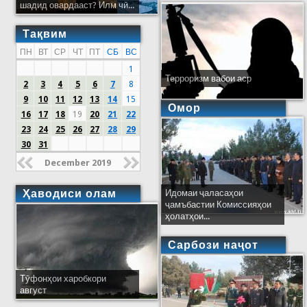
шадид овардааст? Илм чӣ...
Тақвим
ПН
ВТ
СР
ЧТ
ПТ
СБ
ВС
1
Терроризм вабои аср
2
3
4
5
6
7
8
9
10
11
12
13
14
15
Омор
16
17
18
19
20
21
22
23
24
25
26
27
28
29
30
31
December 2019
Ҳаводиси олам
Идомаи ҷаласаҳои
ҷамъбастии Комиссияҳои
ҳолатҳои...
Сарбози наҷот
Тӯфонҳои харобкори
август