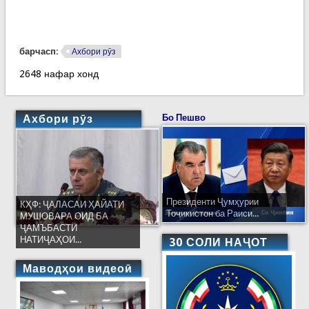
барчасп:
Ахбори рӯз
2648 нафар хонд
Ахбори рӯз
Бо Пешво
Президенти Ҷумҳурии
КҲФ: ҶАЛАСАИ ҲАЙАТИ
Тоҷикистон ба Раиси...
МУШОВАРА ОИД БА
ҶАМЪБАСТИ
НАТИҶАҲОИ...
30 СОЛИ НАҶОТ
Маводҳои видеоӣ