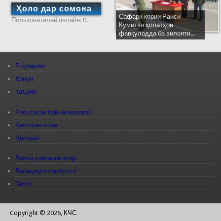
Ҳоло дар сомона
Сафари кории Раиси
Пользователей онлайн: 0.
Кумитаи ҳолатҳои
фавқулодда ба вилояти...
Роҳбарият
Қонун
Таърих
Робитаҳои байналмилалӣ
Ҳамоҳангсозӣ
Ҷасорат
Вазъи ҳавои кишвар
Варақаҳои матбуотӣ
Тамос
Copyright © 2026, КЧС