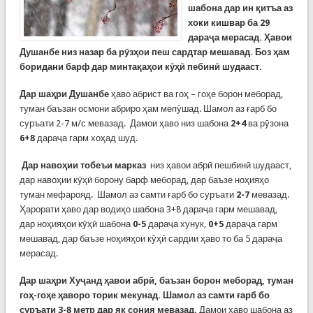
шабона дар ин қитъа аз
хоки кишвар ба 29
дараҷа мерасад. Ҳавои
Душанбе низ назар ба рӯзҳои пеш сардтар мешавад. Боз ҳам
боридани барф дар минтақаҳои кӯҳӣ пебинӣ шудааст.
Дар шаҳри Душанбе
ҳаво абрист ва гоҳ – гоҳе борон меборад,
туман баъзан осмони абриро ҳам мепӯшад. Шамол аз ғарб бо
суръати 2-7 м/с мевазад. Дамои ҳаво низ шабона
2+4
ва рӯзона
6+8
дараҷа гарм хоҳад шуд.
Дар навоҳии тобеъи марказ
низ ҳавои абрӣ пешбинӣ шудааст,
дар навоҳии кӯҳӣ борону барф меборад, дар баъзе ноҳияҳо
туман мефарояд. Шамол аз самти ғарб бо суръати
2-7
мевазад.
Ҳарорати ҳаво дар водиҳо шабона 3+8 дараҷа гарм мешавад,
дар ноҳияҳои кӯҳӣ шабона
0-5
дараҷа хунук,
0+5
дараҷа гарм
мешавад, дар баъзе ноҳияҳои кӯҳӣ сардии ҳаво то ба 5 дараҷа
мерасад.
Дар шаҳри Хуҷанд
ҳавои абрӣ, баъзан борон меборад, туман
гоҳ-гоҳе ҳаворо торик мекунад.
Шамол аз самти ғарб бо
суръати
3-8
метр дар як сония мевазад.
Дамои ҳаво шабона аз