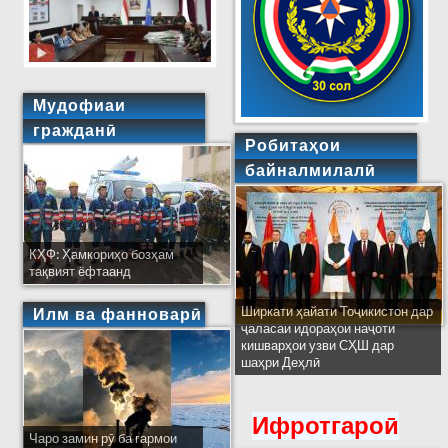
Мудофиаи
гражданӣ
Робитаҳои
байналмилалӣ
КҲФ: Ҳамкориҳо бозҳам
тақвият ёфтаанд
Ширкати ҳайати Тоҷикистон дар
Илм ва фанноварӣ
ҷаласаи идораҳои наҷоти
кишварҳои узви СҲШ дар
шаҳри Деҳлӣ
Ифротгароӣ
Чаро замин рӯ ба гармои