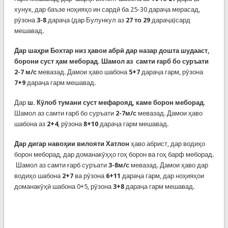
хунук, дар баъзе ноҳияҳо ин сардӣ ба 25-30 дараҷа мерасад,
рӯзона
3-8
дараҷа (дар Булункул аз
27 то 29
дараҷа)сард
мешавад.
Дар шаҳри Бохтар
низ ҳавои абрӣ дар назар дошта шудааст,
борони суст ҳам меборад. Шамол аз самти ғарб бо суръати
2-7 м/с
мевазад. Дамои ҳаво шабона
5+7
дараҷа гарм, рӯзона
7+9
дараҷа гарм мешавад.
Дар
ш. Кӯлоб
тумани суст мефарояд, каме борон меборад
.
Шамол аз самти ғарб бо суръати
2-7м/с
мевазад. Дамои ҳаво
шабона аз
2+4
, рӯзона
8+10
дараҷа гарм мешавад.
Дар дигар навоҳии вилояти Хатлон
ҳаво абрист, дар водиҳо
борон меборад, дар доманакӯҳҳо гоҳ борон ва гоҳ барф меборад.
Шамол аз самти ғарб суръати
3-8м/с
мевазад. Дамои ҳаво дар
водиҳо шабона
2+7
ва рӯзона
6+11
дараҷа гарм, дар ноҳияҳои
доманакӯҳӣ шабона 0+5, рӯзона
3+8
дараҷа гарм мешавад.