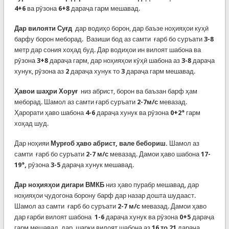
4+6
ва рӯзона
6+8
дараҷа гарм мешавад.
Дар вилояти Суғд
дар водиҳо борон, дар баъзе ноҳияҳои куҳӣ
барфу борон меборад. Вазиши бод аз самти ғарб бо суръати
3-8
метр дар сония хоҳад буд. Дар водиҳои ин вилоят шабона ва
рӯзона
3+8
дараҷа гарм, дар ноҳияҳои кӯҳӣ шабона аз
3-8
дараҷа
хунук, рӯзона аз
2
дараҷа хунук то
3
дараҷа гарм мешавад.
Ҳавои шаҳри Хоруғ
низ абрист, борон ва баъзан барф ҳам
меборад. Шамол аз самти ғарб суръати
2-7м/с
мевазад.
Ҳарорати ҳаво шабона
4-6
дараҷа хунук ва рӯзона
0+2°
гарм
хоҳад шуд.
Дар ноҳияи
Мурғоб
ҳаво абрист, вале бебориш.
Шамол аз
самти ғарб бо суръати
2-7 м/с
мевазад. Дамои ҳаво шабона
17-
19°,
рӯзона
3-5
дараҷа хунук мешавад.
Дар ноҳияҳои дигари ВМКБ
низ ҳаво пурабр мешавад, дар
ноҳияҳои ҷудогона борону барф дар назар дошта шудааст.
Шамол аз самти ғарб бо суръати
2-7 м/с
мевазад. Дамои ҳаво
дар ғарби вилоят шабона
1-6
дараҷа хунук ва рӯзона
0+5
дараҷа
гарм мешавад, дар шарқи вилоят шабона аз
16 то 21
дараҷа