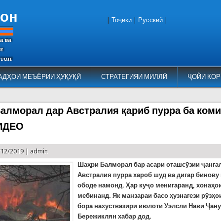
тон
|
Тоҷикӣ
|
Русский
|
АДҲОИ МЕЪЁРИИ ҲУҚУҚӢ
СТРАТЕГИЯИ МИЛЛӢ
ҶОЙИ КОР
алморал дар Австралия қариб пурра ба коми
ВИДЕО
/12/2019 |
admin
Шаҳри
Балморал
бар асари оташсӯзии ҷанга
Австралия пурра хароб шуд ва дигар бинову
ободе намонд. Ҳар куҷо менигаранд, хонаҳо
мебинанд. Як манзараи басо ҳузнагези рӯзҳо
бора нахуствазири июлоти Уэлсли Нави Ҷану
Бережиклян хабар дод.