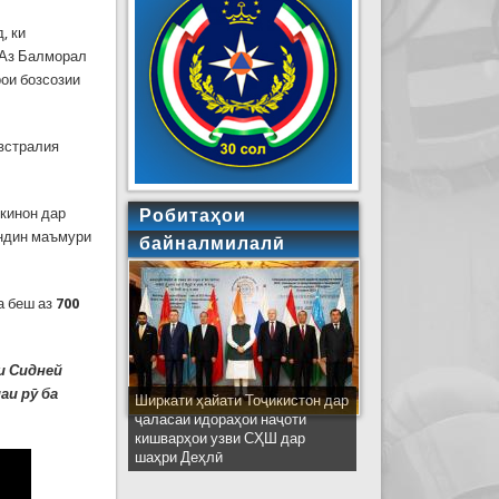
, ки
 Аз Балморал
рои бозсозии
встралия
окинон дар
Робитаҳои
андин маъмури
байналмилалӣ
а беш аз
700
и Сидней
аи рӯ ба
Ширкати ҳайати Тоҷикистон дар
ҷаласаи идораҳои наҷоти
кишварҳои узви СҲШ дар
шаҳри Деҳлӣ