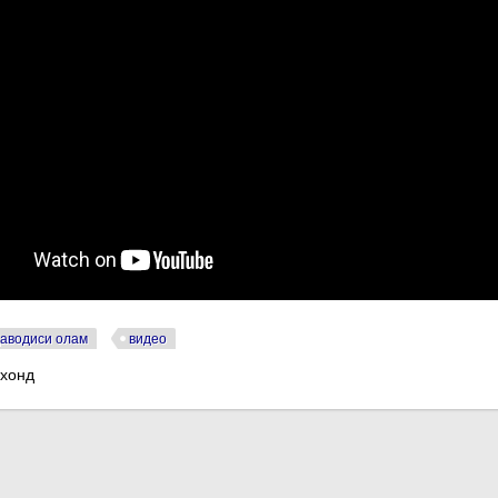
аводиси олам
видео
 хонд