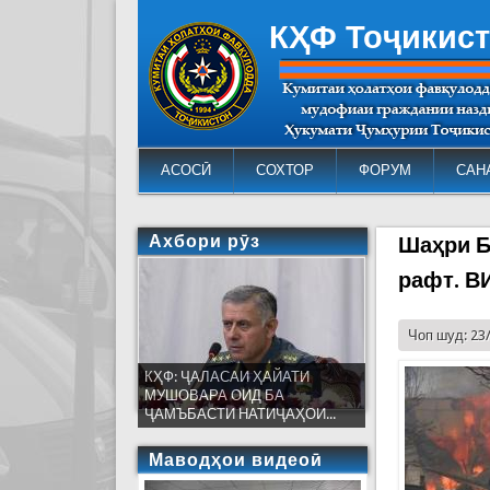
КҲФ Тоҷикис
АСОСӢ
СОХТОР
ФОРУМ
САН
Ахбори рӯз
Шаҳри Б
рафт. 
Чоп шуд: 23
КҲФ: ҶАЛАСАИ ҲАЙАТИ
МУШОВАРА ОИД БА
ҶАМЪБАСТИ НАТИҶАҲОИ...
Маводҳои видеоӣ