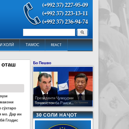
Поиск
Форма поиска
И ХОЛӢ
ТАМОС
REACT
Бо Пешво
 оташ
лҳои
Президенти Ҷумҳурии
 макони
Тоҷикистон ба Раиси...
и сӯхтаро
и мо. Дар ин
30 СОЛИ НАҶОТ
бӣ Глэдис