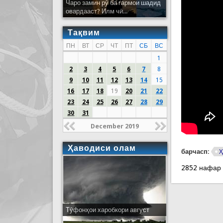
Чаро замин рӯ ба гармои шадид
овардааст? Илм чӣ...
Тақвим
ПН
ВТ
СР
ЧТ
ПТ
СБ
ВС
1
2
3
4
5
6
7
8
9
10
11
12
13
14
15
16
17
18
19
20
21
22
23
24
25
26
27
28
29
30
31
December 2019
Ҳаводиси олам
барчасп:
Ҳ
2852 нафар
Тӯфонҳои харобкори август