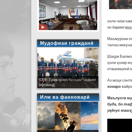
хеле чизи кам
он бармегарда
Маъмурони от
Мудофиаи гражданӣ
талош мекуна
Шаҳри Балмор
ҳоли ҳозир и
оташнишонӣ м
КҲФ: Ҳамкориҳо бозҳам тақвият
Аз моҳи сент
ёфтаанд
хонаро
вайро
Илм ва фанноварӣ
Маълуоти му
буда, бо та
уқёнус машҳ