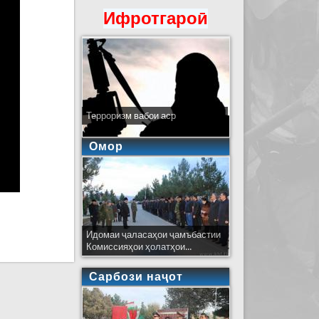
Ифротгароӣ
Терроризм вабои аср
Омор
Идомаи ҷаласаҳои ҷамъбастии
Комиссияҳои ҳолатҳои...
Сарбози наҷот