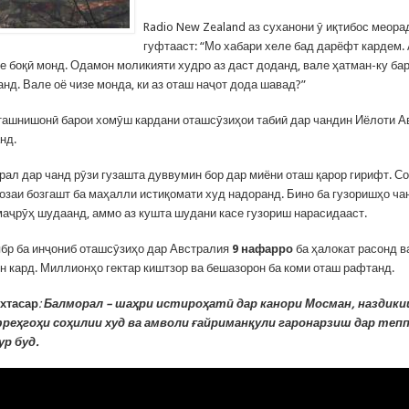
Radio New Zealand аз суханони ӯ иқтибос меорад
гуфтааст: “Мо хабари хеле бад дарёфт кардем.
е боқӣ монд. Одамон моликияти худро аз даст доданд, вале ҳатман-ку ба
нд. Вале оё чизе монда, ки аз оташ наҷот дода шавад?”
ашнишонӣ барои хомӯш кардани оташсӯзиҳои табиӣ дар чандин Иёлоти А
нд.
ал дар чанд рӯзи гузашта дуввумин бор дар миёни оташ қарор гирифт. С
ҷозаи бозгашт ба маҳалли истиқомати худ надоранд. Бино ба гузоришҳо ч
аҷрӯҳ шудаанд, аммо аз кушта шудани касе гузориш нарасидааст.
ябр ба инҷониб оташсӯзиҳо дар Австралия
9 нафарро
ба ҳалокат расонд в
н кард. Миллионҳо гектар киштзор ва бешазорон ба коми оташ рафтанд.
хтасар
:
Балморал – шаҳри истироҳатӣ дар канори Мосман, наздики
фреҳгоҳи соҳилии худ ва амволи ғайриманқули гаронарзиш дар тепп
ур буд.