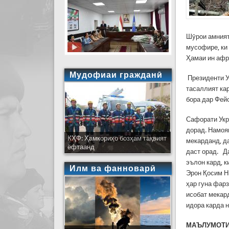
Шӯрои амният
мусофире, ки 
Ҳамаи ин афр
Мудофиаи гражданӣ
Президенти У
тасаллият ка
бора дар Фей
Сафорати Укр
дорад. Намоян
КҲФ: Ҳамкориҳо бозҳам тақвият
мекарданд, д
ёфтаанд
даст орад. Д
эълон кард, 
Илм ва фанноварӣ
Эрон Қосим Н
ҳар гуна фар
исобат мекар
идора карда 
МАЪЛУМОТИ