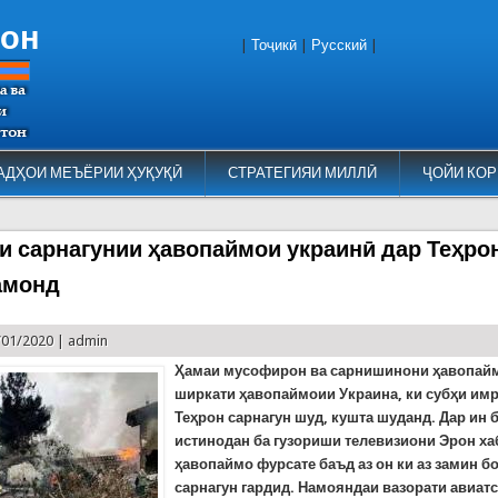
тон
|
Тоҷикӣ
|
Русский
|
АДҲОИ МЕЪЁРИИ ҲУҚУҚӢ
СТРАТЕГИЯИ МИЛЛӢ
ҶОЙИ КОР
и сарнагунии ҳавопаймои украинӣ дар Теҳрон
амонд
/01/2020 |
admin
Ҳамаи мусофирон ва сарнишинони ҳавопай
ширкати ҳавопаймоии Украина, ки субҳи имр
Теҳрон сарнагун шуд, кушта шуданд. Дар ин 
истинодан ба гузориши телевизиони Эрон ха
ҳавопаймо фурсате баъд аз он ки аз замин б
сарнагун гардид. Намояндаи вазорати авиат