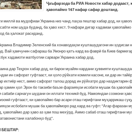
Ҷаъфарзода ба РИА Новости хабар додааст, 
ҳавопаймо 167 нафар сафар доштанд.
и миллӣ ва мудофиаи Украина низ чанд лаҳза пештар хабар дод, ки ҳавоп
сабти ном шуда буданд, ба ҳаво хест. 9 нафари дигар хадамаи ҳавопаймо
од ба ҳалокат расиданд.
краина Владимир Зеленский ба хонаводаҳои кушташудагони ин ҳодисаи 
рд. Вай ҳамчунин сафараш ба Умонро қатъ кард ва фаврӣ ба Киев бармега
сбук хадамоти матбуотии сарвари Украина хабар дод.
аина дар Теҳрон хабар дод, ки барои муайян кардани ҳуввияти кушташуд
даи ин сафорат гуфтааст, ки ҳоло рӯйхати комили касоне, ки дар ин тайё
ар ихтиёр нест, аммо сафорат талош дорад ин рӯйхатро дар наздиктарин 
ар ҳамин ҳол Эрон бо такзиби баъзе фарзияҳои исобати мушак ба ҳавопа
ки сабаби сарнагун шудани он иллати техникӣ буд. Намояндаи созмони ҳа
изомӣ гуфтааст, ки ҳавопаймо бар асари оташ гирифтани муҳаррикаш суқу
зияҳои исбобати мушак ба ҳавопайморо рад кард ва гуфт: “Агар фаразан м
д, ҳавопаймо дар ҳаво аз ҳам пош мехӯрд. Аммо сабаб оташ гирифтани му
натавонистани халабонҳо буд”.
 БЕШТАР: