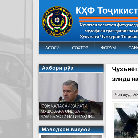
КҲФ Тоҷикис
АСОСӢ
СОХТОР
ФОРУМ
САН
Ахбори рӯз
Ҷузъиёт
зинда н
Чоп шуд: 08
КҲФ: ҶАЛАСАИ ҲАЙАТИ
МУШОВАРА ОИД БА
ҶАМЪБАСТИ НАТИҶАҲОИ...
Маводҳои видеоӣ