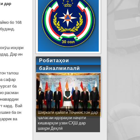
ки дар
аймо бо 168
 буданд.
нохӯш изҳори
рдад. Дар ин
Робитаҳои
байналмилалӣ
агон талош
ра сафар
фурсат ба
ймо расман
вонавардии
т кард. Вай
ушаке ба он
Ширкати ҳайати Тоҷикистон дар
ҷаласаи идораҳои наҷоти
ҳаррик ва
кишварҳои узви СҲШ дар
шаҳри Деҳлӣ