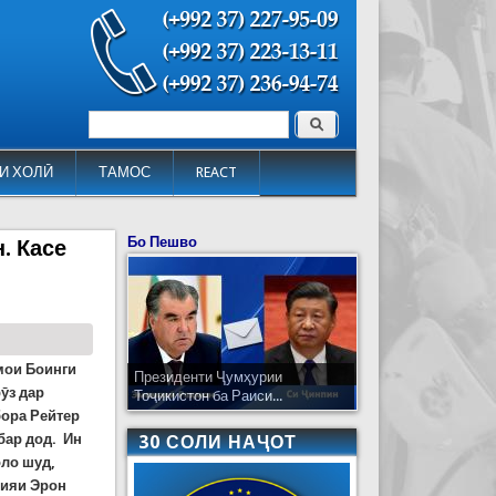
Поиск
Форма поиска
И ХОЛӢ
ТАМОС
REACT
Бо Пешво
. Касе
мои Боинги
Президенти Ҷумҳурии
ӯз дар
Тоҷикистон ба Раиси...
бора Рейтер
бар дод. Ин
30 СОЛИ НАҶОТ
оло шуд,
сияи Эрон