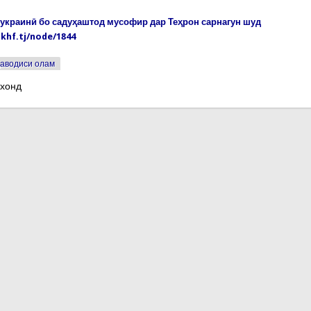
украинӣ бо садуҳаштод мусофир дар Теҳрон сарнагун шуд
khf.tj/node/1844
аводиси олам
 хонд