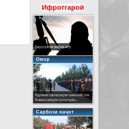
Ифротгароӣ
Терроризм вабои аср
Омор
Идомаи ҷаласаҳои ҷамъбастии
Комиссияҳои ҳолатҳои...
Сарбози наҷот