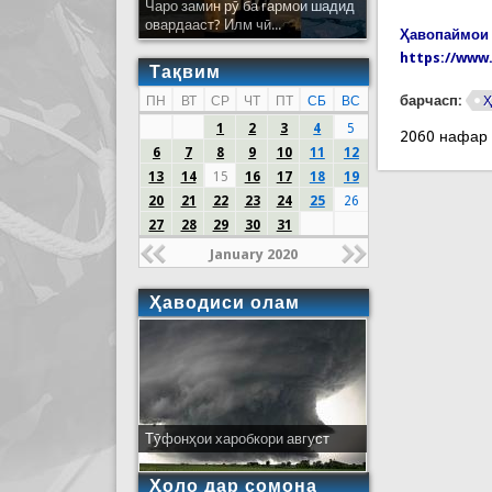
Чаро замин рӯ ба гармои шадид
овардааст? Илм чӣ...
Ҳавопаймои 
https://www.
Тақвим
барчасп:
ПН
ВТ
СР
ЧТ
ПТ
СБ
ВС
Ҳ
1
2
3
4
5
2060 нафар
6
7
8
9
10
11
12
13
14
15
16
17
18
19
20
21
22
23
24
25
26
27
28
29
30
31
January 2020
Ҳаводиси олам
Тӯфонҳои харобкори август
Ҳоло дар сомона