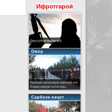
Ифротгароӣ
Терроризм вабои аср
Омор
Идомаи ҷаласаҳои ҷамъбастии
Комиссияҳои ҳолатҳои...
Сарбози наҷот