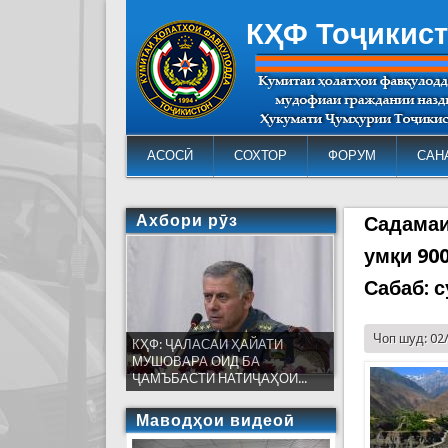
КҲФ Тоҷикис
АСОСӢ
СОХТОР
ФОРУМ
САН
Ахбори рӯз
Садамаи
умқи 90
Сабаб: 
Чоп шуд: 02
КҲФ: ҶАЛАСАИ ҲАЙАТИ
МУШОВАРА ОИД БА
ҶАМЪБАСТИ НАТИҶАҲОИ...
Маводҳои видеоӣ