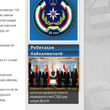
километри 153
и тамғаи
олаи шаҳри
иқан маълум
уд, ки
з мошин бо
Робитаҳои
байналмилалӣ
ни 31-солаи
роҳатҳои
инда намонд.
Ширкати ҳайати Тоҷикистон дар
истон бо як
ҷаласаи идораҳои наҷоти
суръати
кишварҳои узви СҲШ дар
анд.
шаҳри Деҳлӣ