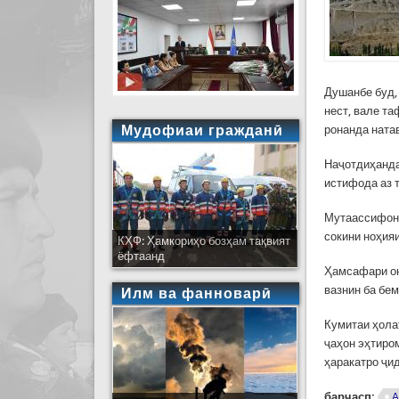
Душанбе буд,
нест, вале т
Мудофиаи гражданӣ
ронанда ната
Наҷотдиҳанда
истифода аз 
Мутаассифона
сокини ноҳияи
КҲФ: Ҳамкориҳо бозҳам тақвият
ёфтаанд
Ҳамсафари он
вазнин ба бе
Илм ва фанноварӣ
Кумитаи ҳола
ҷаҳон эҳтиро
ҳаракатро ҷи
барчасп:
А