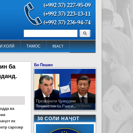
Поиск
Форма поиска
И ХОЛӢ
ТАМОС
REACT
Бо Пешво
ин ба
иданд.
Президенти Ҷумҳурии
Тоҷикистон ба Раиси...
одда ва
рии
30 СОЛИ НАҶОТ
наҷот як
метр сарозер