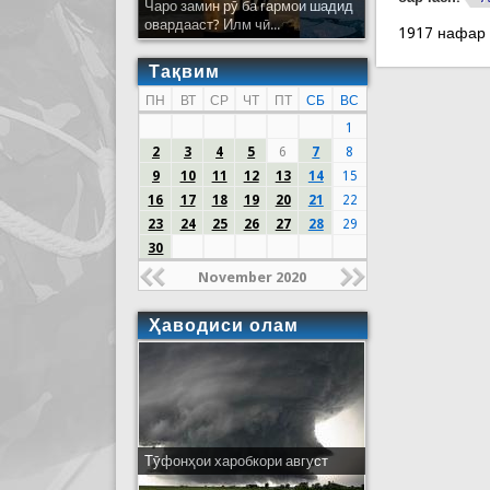
Чаро замин рӯ ба гармои шадид
овардааст? Илм чӣ...
1917 нафар
Тақвим
ПН
ВТ
СР
ЧТ
ПТ
СБ
ВС
1
2
3
4
5
6
7
8
9
10
11
12
13
14
15
16
17
18
19
20
21
22
23
24
25
26
27
28
29
30
November 2020
Ҳаводиси олам
Тӯфонҳои харобкори август