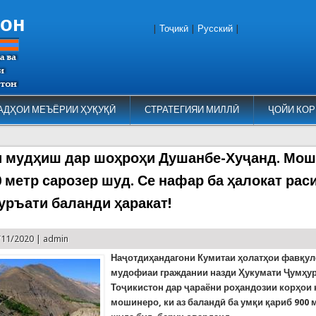
тон
|
Тоҷикӣ
|
Русский
|
АДҲОИ МЕЪЁРИИ ҲУҚУҚӢ
СТРАТЕГИЯИ МИЛЛӢ
ҶОЙИ КОР
 мудҳиш дар шоҳроҳи Душанбе-Хуҷанд. Мош
0 метр сарозер шуд. Се нафар ба ҳалокат рас
суръати баланди ҳаракат!
/11/2020 |
admin
Наҷотдиҳандагони Кумитаи ҳолатҳои фавқул
мудофиаи граждании назди Ҳукумати Ҷумҳу
Тоҷикистон дар ҷараёни роҳандозии корҳои 
мошинеро, ки аз баландӣ ба умқи қариб 900 