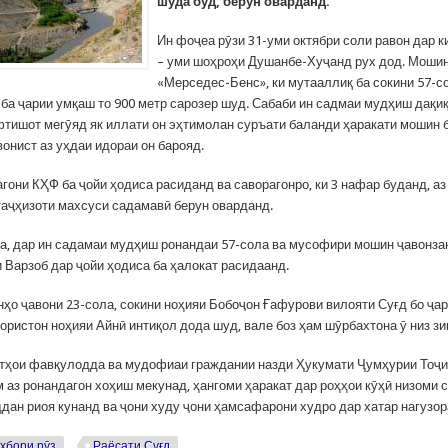
шуда буд, берун оварданд.
Ин фоҷеа рӯзи 31-уми октябри соли равон дар 
– уми шоҳроҳи Душанбе-Хуҷанд рух дод. Мошин
«Мерседес-Бенс», ки мутааллиқ ба сокини 57-с
 ба ҷарии умқаш то 900 метр сарозер шуд. Сабаби ин садмаи мудҳиш дақ
афтишот мегӯяд як иллати он эҳтимолан суръати баланди ҳаракати мошин б
вонист аз уҳдаи идораи он барояд.
гони КҲФ ба ҷойи ҳодиса расиданд ва саворагонро, ки 3 нафар буданд, а
таҷҳизоти махсуси садамавӣ берун оварданд.
, дар ин садамаи мудҳиш ронандаи 57-сола ва мусофири мошин ҷавонза
 Варзоб дар ҷойи ҳодиса ба ҳалокат расидаанд.
ҳо ҷавони 23-сола, сокини ноҳияи Бобоҷон Ғафурови вилояти Суғд бо ҷа
мористон ноҳияи Айнӣ интиқол дода шуд, вале боз ҳам шӯрбахтона ӯ низ з
тҳои фавқулодда ва мудофиаи граждании назди Ҳукумати Ҷумҳурии Тоҷик
м аз ронандагон хоҳиш мекунад, ҳангоми ҳаракат дар роҳҳои кӯҳӣ низоми 
ддан риоя кунанд ва ҷони худу ҷони ҳамсафарони худро дар хатар нагузор
хбори рӯз
Раёсати Суғд