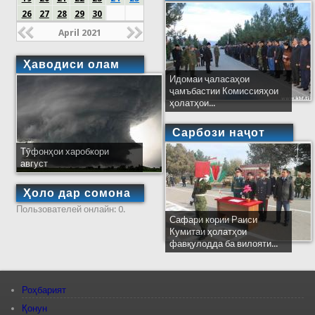
26
27
28
29
30
April 2021
Ҳаводиси олам
Идомаи ҷаласаҳои
ҷамъбастии Комиссияҳои
ҳолатҳои...
Сарбози наҷот
Тӯфонҳои харобкори
август
Ҳоло дар сомона
Пользователей онлайн: 0.
Сафари кории Раиси
Кумитаи ҳолатҳои
фавқулодда ба вилояти...
Роҳбарият
Қонун