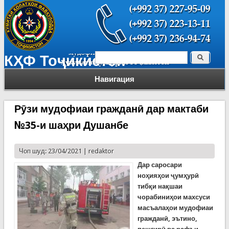
Поиск
КҲФ Тоҷикистон
Форма поиска
Навигация
Рӯзи мудофиаи гражданӣ дар мактаби
№35-и шаҳри Душанбе
Чоп шуд: 23/04/2021 |
redaktor
Дар саросари
ноҳияҳои ҷумҳурӣ
тибқи нақшаи
чорабиниҳои махсуси
масъалаҳои мудофиаи
гражданӣ, эътино,