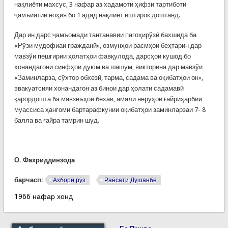
нақлиёти махсус, 3 нафар аз хадамоти ҳифзи тартиботи
ҷамъиятии ноҳия бо 1 адад нақлиёт иштирок доштанд.
Дар ин дарс ҷамъомади тантанавии пагоҳирўзӣ бахшида ба
«Рўзи мудофиаи гражданӣ», озмунҳои расмҳои беҳтарин дар
мавзўи пешгирии ҳолатҳои фавқулода, дарсҳои кушод бо
хонандагони синфҳои дуюм ва шашум, викторина дар мавзўи
«Заминларза, сўхтор обхезӣ, тарма, садама ва оқибатҳои он»,
эвакуатсияи хонандагон аз бинои дар ҳолати садамавӣ
қарордошта ба мавзеъҳои бехав, амали неруҳои ғайриҳарбии
муассиса ҳангоми бартарафкунии оқибатҳои заминларзаи 7- 8
балла ва ғайра тамрин шуд.
О. Фахриддинзода
барчасп:
Ахбори рӯз
Раёсати Душанбе
1966 нафар хонд