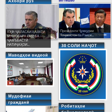
Ахбори рӯз
Бо Пешво
Президенти Ҷумҳурии
КҲФ: ҶАЛАСАИ ҲАЙАТИ
Тоҷикистон ба Раиси...
МУШОВАРА ОИД БА
ҶАМЪБАСТИ
НАТИҶАҲОИ...
30 СОЛИ НАҶОТ
Маводҳои видеоӣ
Мудофиаи
гражданӣ
Робитаҳои