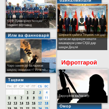
байналмилалӣ
КҲФ: Ҳамкориҳо бозҳам
тақвият ёфтаанд
Ширкати ҳайати Тоҷикистон дар
Илм ва фанноварӣ
ҷаласаи идораҳои наҷоти
кишварҳои узви СҲШ дар
шаҳри Деҳлӣ
Ифротгароӣ
Чаро замин рӯ ба гармои
шадид овардааст? Илм чӣ...
Тақвим
ПН
ВТ
СР
ЧТ
ПТ
СБ
ВС
1
2
3
4
Терроризм вабои аср
5
6
7
8
9
10
11
12
13
14
15
16
17
18
Омор
19
20
21
22
23
24
25