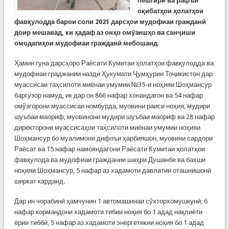
пешгирӣ ва рафъи
оқибатҳои ҳолатҳои
фавқулодда барои соли 2021 дарсҳои мудофиаи гражданӣ
доир мешавад, ки ҳадаф аз онҳо омӯзишҳо ва санҷиши
омодагиҳои мудофиаи гражданӣ мебошанд.
Ҳамин гуна дарсҳоро Раёсати Кумитаи ҳолатҳои фавқулодда ва
мудофиаи граджании назди Ҳукумати Ҷумҳурии Тоҷикистон дар
муассисаи таҳсилоти миёнаи умумии №35-и ноҳияи Шоҳмансур
баргузор намуд, ик дар он 866 нафар хонандагон ва 54 нафар
омўзгорони муассисаи номбурда, муовини раиси ноҳия, мудири
шуъбаи маориф, муовинони мудири шуъбаи маориф ва 28 нафар
директорони муассисаҳои таҳсилоти миёнаи умумии ноҳияи
Шоҳмансур бо муалимони дифоъи ҳарбияшон, муовини сардори
Раёсат ва 15 нафар намояндагони Раёсати Кумитаи ҳолатҳои
фавқулода ва мудофиаи граждании шаҳри Душанбе ва бахши
ноҳияи Шоҳмансур, 5 нафар аз хадамоти давлатии оташнишонӣ
ширкат карданд.
Дар ин чорабинӣ ҳамчунин 1 автомашинаи сўхторхомушкунӣ, 6
нафар кормандони хадамоти тибии ноҳия бо 1 адад нақлиёти
ёрии тиббӣ, 5 нафар аз хадамоти энергетикии ноҳия бо 1 адад