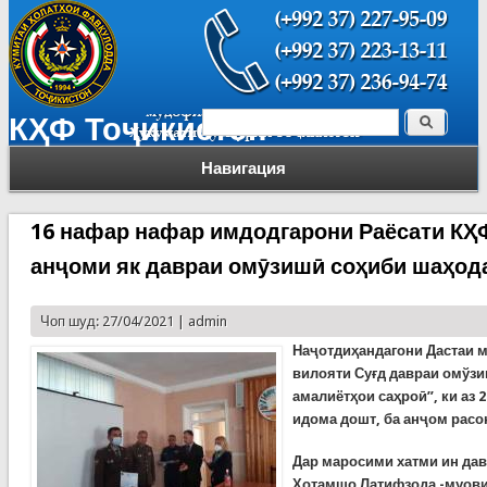
Поиск
КҲФ Тоҷикистон
Форма поиска
Навигация
16 нафар нафар имдодгарони Раёсати КҲФ
анҷоми як давраи омӯзишӣ соҳиби шаҳо
Чоп шуд: 27/04/2021 |
admin
Наҷотдиҳандагони Дастаи м
вилояти Суғд давраи омўз
амалиётҳои саҳроӣ”, ки аз 2
идома дошт, ба анҷом расо
Дар маросими хатми ин да
Ҳотамшо Латифзода -муови