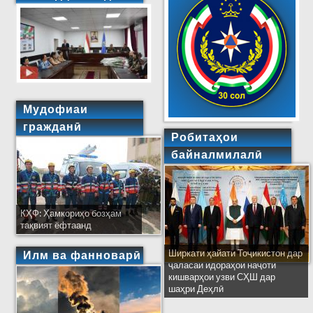
Мудофиаи
гражданӣ
Робитаҳои
байналмилалӣ
КҲФ: Ҳамкориҳо бозҳам
тақвият ёфтаанд
Ширкати ҳайати Тоҷикистон дар
Илм ва фанноварӣ
ҷаласаи идораҳои наҷоти
кишварҳои узви СҲШ дар
шаҳри Деҳлӣ