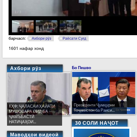
1
/
3
барчасп:
Ахбори рӯз
Раёсати Суғд
1601 нафар хонд
Ахбори рӯз
Бо Пешво
Президенти Ҷумҳурии
КҲФ: ҶАЛАСАИ ҲАЙАТИ
Тоҷикистон ба Раиси...
МУШОВАРА ОИД БА
ҶАМЪБАСТИ
НАТИҶАҲОИ...
30 СОЛИ НАҶОТ
Маводҳои видеоӣ