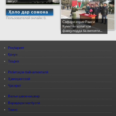
август
Ҳоло дар сомона
Пользователей онлайн: 0.
Сафари кории Раиси
Кумитаи ҳолатҳои
фавқулодда ба вилояти...
Роҳбарият
Қонун
Таърих
Робитаҳои байналмилалӣ
Ҳамоҳангсозӣ
Ҷасорат
Вазъи ҳавои кишвар
Варақаҳои матбуотӣ
Тамос