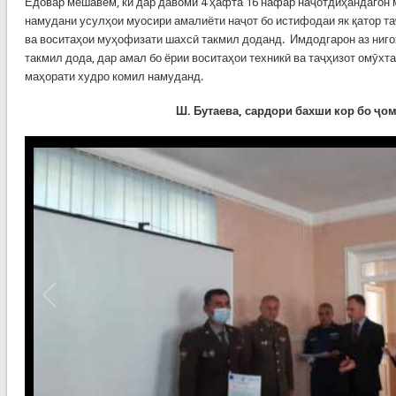
Ёдовар мешавем, ки дар давоми 4 ҳафта 16 нафар наҷотдиҳандагон 
намудани усулҳои муосири амалиёти наҷот бо истифодаи як қатор т
ва воситаҳои муҳофизати шахсӣ такмил доданд. Имдодгарон аз ниго
такмил дода, дар амал бо ёрии воситаҳои техникӣ ва таҷҳизот омӯхт
маҳорати худро комил намуданд.
Ш. Бутаева,
сардори бахши кор бо ҷом