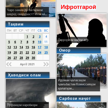
Ифротгароӣ
Чаро замин рӯ ба гармои
шадид овардааст? Илм чӣ...
Тақвим
ПН
ВТ
СР
ЧТ
ПТ
СБ
ВС
1
2
3
4
Терроризм вабои аср
5
6
7
8
9
10
11
12
13
14
15
16
17
18
Омор
19
20
21
22
23
24
25
26
27
28
29
30
April 2021
Ҳаводиси олам
Идомаи ҷаласаҳои
ҷамъбастии Комиссияҳои
ҳолатҳои...
Сарбози наҷот
Тӯфонҳои харобкори