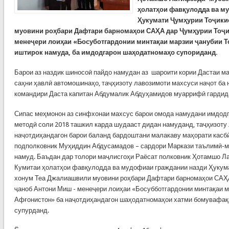
ҳолатҳои фавқулодда ва м
Ҳукумати Ҷумҳурии Тоҷики
муовини роҳбари Дафтари барномаҳои САҲА дар Ҷумҳурии Тоҷи
менеҷери лоиҳаи «Босуботгардонии минтақаи марзии ҷанубии Т
иштирок намуда, ба имдодгарон шаҳодатномаҳо супориданд.
Барои аз наздик шиносоӣ пайдо намудан аз шароити кории Дастаи м
саҳни ҳавлӣ автомошинаҳо, таҷҳизоту лавозимоти махсуси наҷот ба 
командири Даста капитан Абдумалик Абдуҳамидов муаррифӣ гардид
Сипас меҳмонон аз синфхонаи махсус барои омода намудани имдодга
методӣ соли 2018 ташкил карда шудааст дидан намуданд, таҷҳизоту 
наҷотдиҳандагон барои баланд бардоштани малакаву маҳорати касб
подполковник Муҳиддин Абдусамадов – сардори Маркази таълимӣ-
намуд. Баъдан дар толори маҷлисгоҳи Раёсат полковник Ҳотамшо Л
Кумитаи ҳолатҳои фавқулодда ва мудофиаи граждании назди Ҳукума
хонум Теа Джалиашвили муовини роҳбари Дафтари барномаҳои САҲА
ҷаноб Антони Миш - менеҷери лоиҳаи «Босубботгардонии минтақаи м
Афғонистон» ба наҷотдиҳандагон шаҳодатномаҳои хатми бомувафақ
супурданд.