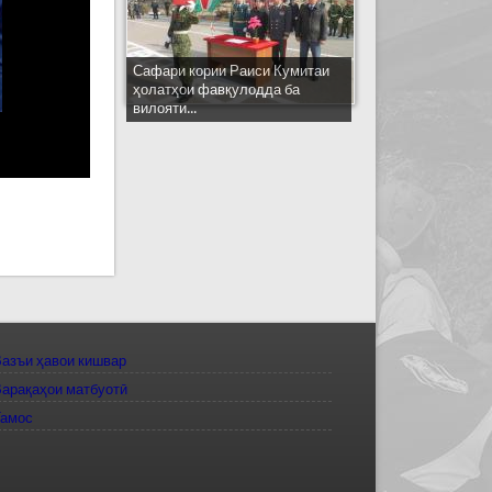
Сафари кории Раиси Кумитаи
ҳолатҳои фавқулодда ба
вилояти...
азъи ҳавои кишвар
арақаҳои матбуотӣ
Тамос