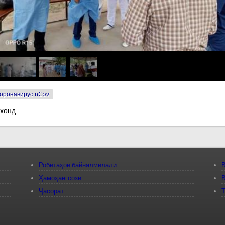
оронавирус nCov
 хонд
Робитаҳои байналмилалӣ
В
Ҳамоҳангсозӣ
В
Ҷасорат