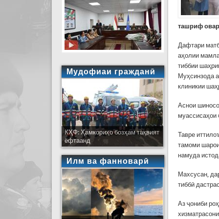
ташриф овар
Дафтари матб
аҳолии мамла
тиббии шаҳри
Мудофиаи гражданӣ
Муҳсинзода а
клиникии шаҳ
Аснои шиносо
муассисаҳои 
КҲФ: Ҳамкориҳо бозҳам тақвият
Тавре иттило
ёфтаанд
тамоми шарои
намуда истод
Илм ва фанноварӣ
Махсусан, да
тиббӣ дастра
Аз ҷониби ро
хизматрасони