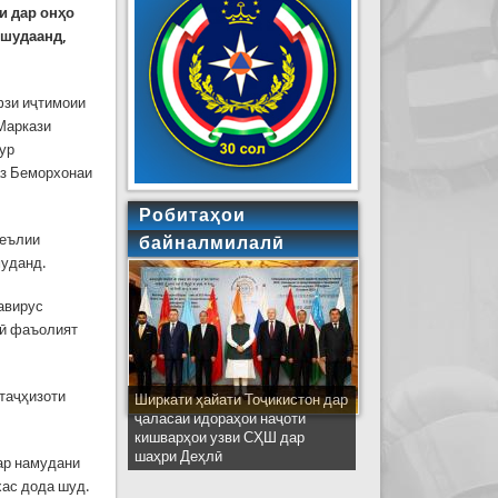
и дар онҳо
 шудаанд,
фзи иҷтимоии
Маркази
ур
аз Беморхонаи
Робитаҳои
феълии
байналмилалӣ
муданд.
авирус
зӣ фаъолият
 таҷҳизоти
Ширкати ҳайати Тоҷикистон дар
ҷаласаи идораҳои наҷоти
кишварҳои узви СҲШ дар
шаҳри Деҳлӣ
тар намудани
хас дода шуд.