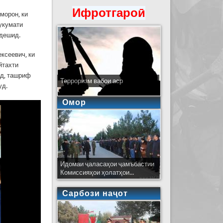
Ифротгароӣ
морон, ки
Ҳукумати
ндешид.
ексеевич, ки
йтахти
нд, ташриф
Терроризм вабои аср
уд.
Омор
Идомаи ҷаласаҳои ҷамъбастии
Комиссияҳои ҳолатҳои...
Сарбози наҷот