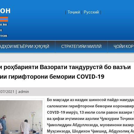
тон
|
Тоҷикӣ
|
Русский
|
АДҲОИ МЕЪЁРИИ ҲУҚУҚӢ
СТРАТЕГИЯИ МИЛЛӢ
ҶОЙИ КОР
 роҳбарияти Вазорати тандурустӣ бо вазъи
ии гирифторони бемории COVID-19
/07/2021 |
admin
Бо мақсади аз наздик шиносоӣ пайдо намуда
саломатии гирифторони бемории коронавир
COVID-19 имрӯз, 13 июли соли равон вазири
ва ҳифзи иҷтимоии аҳолии Ҷумҳурии Тоҷики
Ҷамолиддин Абдуллозода, муовинони вазир
Муҳсинзода, Шодихон Ҷамшед, Абдухолиқ А