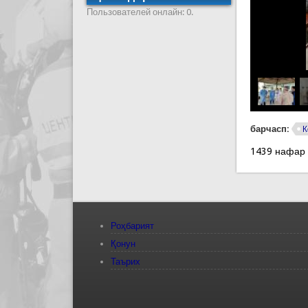
Пользователей онлайн: 0.
барчасп:
К
1439 нафар
Роҳбарият
Қонун
Таърих