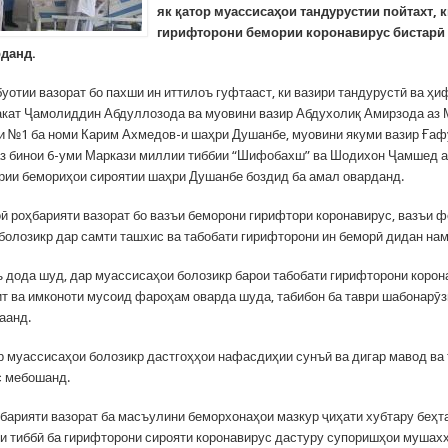
як қатор муассисаҳои тандурустии пойтахт, к
гирифторони бемории коронавирус бистарӣ
данд.
уотии вазорат бо пахши ин иттилоъ гуфтааст, ки вазири тандурустӣ ва ҳи
кат Ҷамолиддин Абдуллозода ва муовини вазир Абдухолиқ Амирзода аз 
и №1 ба номи Карим Ахмедов-и шаҳри Душанбе, муовини якуми вазир Ғаф
з бинои 6-уми Маркази миллии тиббии “Шифобахш” ва Шодихон Ҷамшед 
рии бемориҳои сироятии шаҳри Душанбе боздид ба амал оварданд.
ӣ роҳбарияти вазорат бо вазъи беморони гирифтори коронавирус, вазъи 
болозикр дар самти ташхис ва табобати гирифторони ин беморӣ дидан на
ъ дода шуд, дар муассисаҳои болозикр барои табобати гирифторони корон
т ва имконоти мусоид фароҳам оварда шуда, табибон ба таври шабонарӯ
аанд.
р муассисаҳои болозикр дастгоҳҳои нафасдиҳии сунъӣ ва дигар мавод ва
с мебошанд.
ҳбарияти вазорат ба масъулини беморхонаҳои мазкур ҷиҳати хубтару беҳ
и тиббӣ ба гирифторони сирояти коронавирус дастуру супоришҳои мушах