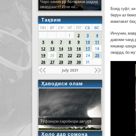
Чаро замин рӯ ба гармои шадид
овардааст? Илм чӣ...
Бояд гуфт, к
берун аз бемо
Тақвим
мамлакат баҳ
ПН
ВТ
СР
ЧТ
ПТ
СБ
ВС
Инчунин, мавр
1
2
3
4
давоми чанд 
5
6
7
8
9
10
11
кишвар-шаҳри
12
13
14
15
16
17
18
оварда, бо м
19
20
21
22
23
24
25
26
27
28
29
30
31
July 2021
Ҳаводиси олам
Тӯфонҳои харобкори август
Ҳоло дар сомона