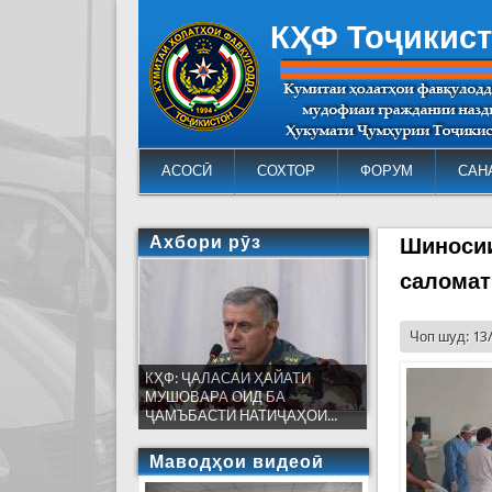
КҲФ Тоҷикис
АСОСӢ
СОХТОР
ФОРУМ
САН
Ахбори рӯз
Шиносии
саломат
Чоп шуд: 13
КҲФ: ҶАЛАСАИ ҲАЙАТИ
МУШОВАРА ОИД БА
ҶАМЪБАСТИ НАТИҶАҲОИ...
Маводҳои видеоӣ