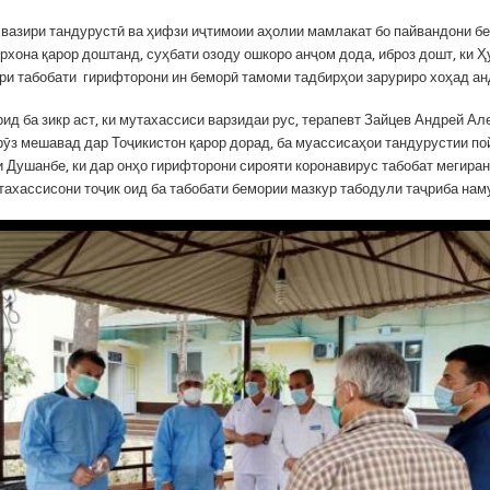
и вазири тандурустӣ ва ҳифзи иҷтимоии аҳолии мамлакат бо пайвандони бе
рхона қарор доштанд, суҳбати озоду ошкоро анҷом дода, иброз дошт, ки 
ри табобати гирифторони ин беморӣ тамоми тадбирҳои заруриро хоҳад а
ид ба зикр аст, ки мутахассиси варзидаи рус, терапевт Зайцев Андрей Ал
рӯз мешавад дар Тоҷикистон қарор дорад, ба муассисаҳои тандурустии по
 Душанбе, ки дар онҳо гирифторони сирояти коронавирус табобат мегира
утахассисони тоҷик оид ба табобати бемории мазкур табодули таҷриба нам