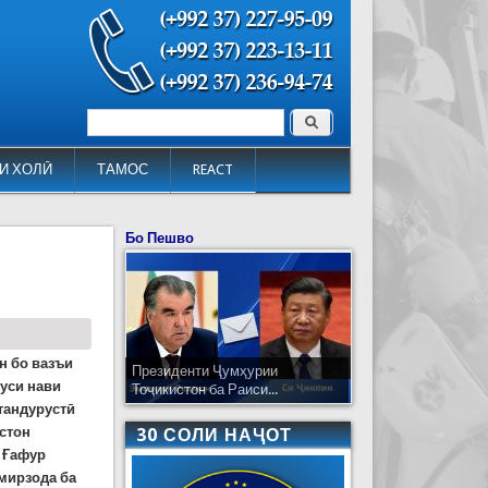
Поиск
Форма поиска
И ХОЛӢ
ТАМОС
REACT
Бо Пешво
н бо вазъи
Президенти Ҷумҳурии
уси нави
Тоҷикистон ба Раиси...
 тандурустӣ
стон
30 СОЛИ НАҶОТ
 Ғафур
мирзода ба