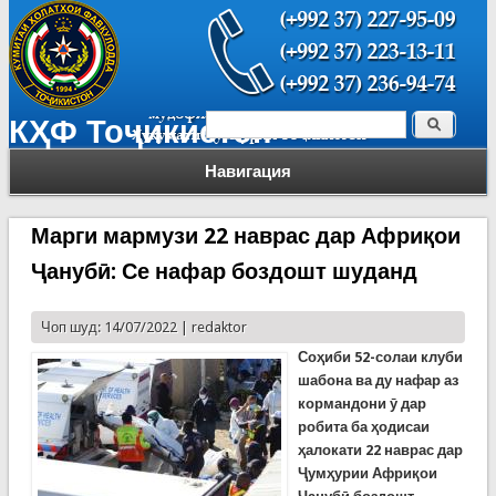
Поиск
КҲФ Тоҷикистон
Форма поиска
Навигация
Марги мармузи 22 наврас дар Африқои
Ҷанубӣ: Се нафар боздошт шуданд
Чоп шуд: 14/07/2022 |
redaktor
Соҳиби 52-солаи клуби
шабона ва ду нафар аз
кормандони ӯ дар
робита ба ҳодисаи
ҳалокати 22 наврас дар
Ҷумҳурии Африқои