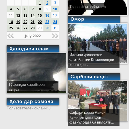
1
2
3
Терроризм вабои аср
4
5
6
7
8
9
10
11
12
13
14
15
16
17
Омор
18
19
20
21
22
23
24
25
26
27
28
29
30
31
July 2022
Ҳаводиси олам
Идомаи ҷаласаҳои
ҷамъбастии Комиссияҳои
ҳолатҳои...
Сарбози наҷот
Тӯфонҳои харобкори
август
Ҳоло дар сомона
Пользователей онлайн: 0.
Сафари кории Раиси
Кумитаи ҳолатҳои
фавқулодда ба вилояти...