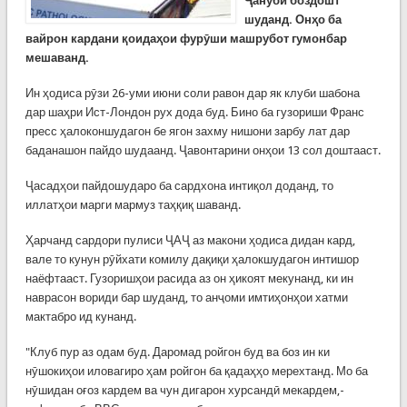
Ҷанубӣ боздошт
шуданд. Онҳо ба
вайрон кардани қоидаҳои фурӯши машрубот гумонбар
мешаванд.
Ин ҳодиса рӯзи 26-уми июни соли равон дар як клуби шабона
дар шаҳри Ист-Лондон рух дода буд. Бино ба гузориши Франс
пресс ҳалоконшудагон бе ягон захму нишони зарбу лат дар
баданашон пайдо шудаанд. Ҷавонтарини онҳои 13 сол доштааст.
Ҷасадҳои пайдошударо ба сардхона интиқол доданд, то
иллатҳои марги мармуз таҳқиқ шаванд.
Ҳарчанд сардори пулиси ҶАҶ аз макони ҳодиса дидан кард,
вале то кунун рӯйхати комилу дақиқи ҳалокшудагон интишор
наёфтааст. Гузоришҳои расида аз он ҳикоят мекунанд, ки ин
наврасон вориди бар шуданд, то анҷоми имтиҳонҳои хатми
мактабро ид кунанд.
"Клуб пур аз одам буд. Даромад ройгон буд ва боз ин ки
нӯшокиҳои иловагиро ҳам ройгон ба қадаҳҳо мерехтанд. Мо ба
нӯшидан оғоз кардем ва чун дигарон хурсандӣ мекардем,-