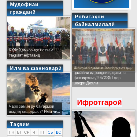
Мудофиаи
гражданӣ
Робитаҳои
байналмилалӣ
КҲФ: Ҳамкориҳо бозҳам
тақвият ёфтаанд
Ширкати ҳайати Тоҷикистон дар
Илм ва фанноварӣ
ҷаласаи идораҳои наҷоти
кишварҳои узви СҲШ дар
шаҳри Деҳлӣ
Ифротгароӣ
Чаро замин рӯ ба гармои
шадид овардааст? Илм чӣ...
Тақвим
ПН
ВТ
СР
ЧТ
ПТ
СБ
ВС