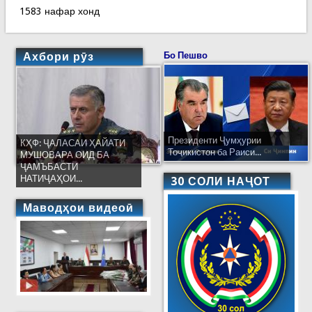
1583 нафар хонд
Ахбори рӯз
Бо Пешво
Президенти Ҷумҳурии
КҲФ: ҶАЛАСАИ ҲАЙАТИ
Тоҷикистон ба Раиси...
МУШОВАРА ОИД БА
ҶАМЪБАСТИ
НАТИҶАҲОИ...
30 СОЛИ НАҶОТ
Маводҳои видеоӣ