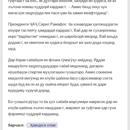
гуфтааст ба ВВС як духтари ноболиғ, шоҳиди ин ҳодиса, ки аз
эълони номаш худдорӣ кардааст. – Аммо баъд онҳо чун
магасҳои заҳрхӯрда яке паси ҳам ба замин меафтоданд”.
Президенти ҶАҶ Сирил Рамафос ба хонаводаи ҳалокшудагон
изҳори таслияту ҳамдардӣ кардааст. Вай дар як суханрониаш
инро “бадбахтие” номидааст, ки шаробхорӣ меорад. Вай ваъда
додааст, ки омилони ин ҳодиса боздошт ва ҷазо дода хоҳанд
шуд.
Дар бораи сабабҳои ин фоҷеа гӯмагӯҳо зиёданд. Иддае
машруботи заҳролудшударо сабаб медонанд, дигарон
нӯшобаҳои спиртии муҳлаташон гузаштаро. Аммо сокинони
маҳаллӣ мегӯянд ин клуби шабона басо саросемавор сохта
шуда буд ва он аз ду ошёна иборат буда, ҳамагӣ як дари
вурудиву хуруҷӣ дорад.
Бо гузашти рӯзҳо то ба ҳол сабаби маргумири наврасон дар ин
клуби шабона эълон нашудааст, мақомот аз гуфтани ҳар гуна
фарзияҳо худдорӣ кардаанд.
барчасп:
Ҳаводиси олам