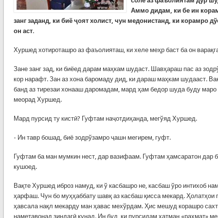
соле аз фаъолиятам дур шу
Аммо дидам, ки бе ин кора
занг заданд, ки биё ҷоят холист, чун медонистанд, ки корамро д
он аст.
Хуршед хотироташро аз фаъолияташ, ки хеле меҳр баст ба он варақг
Зане занг зад, ки биёед дарам маҳкам шудаст. Шавҳараш пас аз зодр
кор нарафт. Зан аз хона баромаду дид, ки дараш маҳкам шудааст. Ва
банд аз тирезаи хонааш даромадам, мард ҳам бедор шуда буду маро 
меорад Хуршед.
Мард пурсид ту кистӣ? Гуфтам наҷотдиҳанда, мегўяд Хуршед.
- Ин тавр бошад, биё зодрўзамро ҷашн мегирем, гуфт.
Гуфтам ба ман мумкин нест, дар вазифаам. Гуфтам ҳамсаратон дар б
кушоед.
Вақте Хуршед иброз намуд, ки ў касбашро не, касбаш ўро интихоб на
ҳарфаш. Чун бо муҳҳаббату шавқ аз касбаш қисса мекард. Ҳолатҳои 
ҳавсала нақл мекарду ман ҳавас мехўрдам. Ҳис мешуд корашро сахт 
наметавонад зиндагӣ кунад. Ин буд, ки пурсидам ҳатман «раҳмат» м