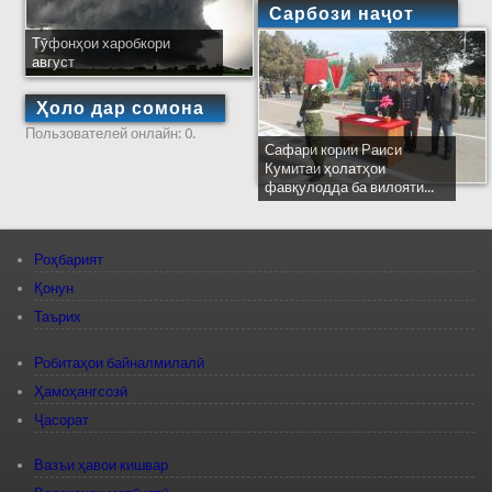
Сарбози наҷот
Тӯфонҳои харобкори
август
Ҳоло дар сомона
Пользователей онлайн: 0.
Сафари кории Раиси
Кумитаи ҳолатҳои
фавқулодда ба вилояти...
Роҳбарият
Қонун
Таърих
Робитаҳои байналмилалӣ
Ҳамоҳангсозӣ
Ҷасорат
Вазъи ҳавои кишвар