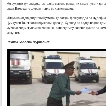
Мо суҳбати тӯлонӣ доштем, шояд замоне расад, ки баъзе нукоти дигар
орам. Вале ҳоло фурсат танҳо ба ҳамин расид.
Имрӯз наҷотдиҳандагони Кумитаи ҳолатҳои фавқулодда ва мудофиа
Ҷумҳурии Тоҷикистон иди касбӣ доранд. Хуршед ва садҳо нафар ҳ
муборакбод мекунам ва барояшон тансиҳативу осоиши рӯзгор ва ком
мекунам!
Раҳима Бобоева, журналист.