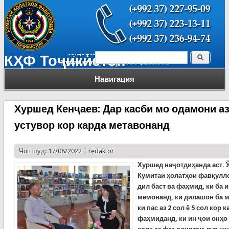
Поиск
КҲФ Тоҷикистон
Форма поиска
Навигация
Хуршед Кенҷаев: Дар касби мо одамони аз
устувор кор карда метавонанд
Чоп шуд: 17/08/2022 |
redaktor
Хуршед наҷотдиҳанда аст. Ў
Кумитаи
ҳ
олатҳои фавқулло
дил баст ва фаҳмид, ки ба 
мемонанд, ки дилашон ба м
ки пас аз 2 сол ё 5 сол кор
фаҳмиданд, ки ин ҷои онҳо 