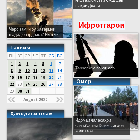
кишварҳои узви СҲШ дар
шаҳри Деҳлӣ
Ифротгароӣ
Чаро замин рӯ ба гармои
шадид овардааст? Илм чӣ...
Тақвим
ПН
ВТ
СР
ЧТ
ПТ
СБ
ВС
1
2
3
4
5
6
7
Терроризм вабои аср
8
9
10
11
12
13
14
15
16
17
18
19
20
21
Омор
22
23
24
25
26
27
28
29
30
31
August 2022
Ҳаводиси олам
Идомаи ҷаласаҳои
ҷамъбастии Комиссияҳои
ҳолатҳои...