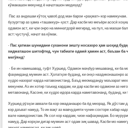
кўмакашон мекунед ё наҷоташон медиҳед?
Пас аз андешаи кўтоҳ ҷавоб дод ман барои «раҳмат» кор намекунам.
бузургтар аз ҳама «ташаккур»-ҳост. Дар касби мо меъёри асосӣ хоҳи
одамон аст, ки ҷои онро на миннатдорӣ мегирад, на пул, на маоши бал
аст: ҷустуҷў, наҷот ва кўмак.
-
Пас ҳатман шунидани суханони зишту носазоро ҳам шоҳид будед
хидматашон шитофтед, чун табиати одамӣ ҳамин аст, баъзан ба ҷ
мегўянд
?
- Бе ин намешавад, гуфт Хуршед. Одамон маҷбур мешаванд, ки ба мо
фаҳмиданд мумкин аст. Ҳолатҳое буданд, ки онҳо наздиконашонро аз
худро назорат карда натавонистанд. Баъд меомаданду маъзарат мех
мекунем. Аз ин хотир таъкид кардам, ки дар касби мо одамони аз ниг
метавонанд. Касоне, ки худро идора карда наметавонанд, буданд, ки
Хуршед рӯзҳои аввали ба кор омаданашро ба ёд меорад. Як дўстам д
кор даъват намуд. То ин вақт аз мавҷудияти чунин сохторе хабар на
вале намедонистам. Як сол кор кардам, чизе нафаҳмидам. Бо мурури
намуд. Дар корҳои дигар мумкин аст одам зиқ шавад. Касби мо намег
зеҳнат намерасад, ки зиқ шавӣ.