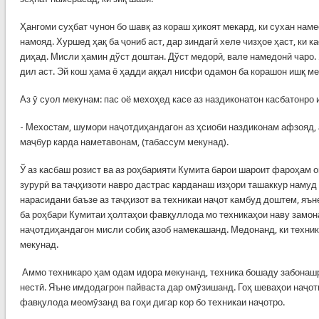
Ҳангоми суҳбат чунон бо шавқ аз кораш ҳикоят мекард, ки сухан нам
намояд. Хуршед ҳақ ба ҷониб аст, дар зиндагӣ хеле чизҳое ҳаст, ки 
диҳад. Мисли ҳамин дўст доштан. Дўст медорӣ, вале намедонӣ чаро. 
дил аст. Эй кош ҳама ё ҳадди аққал нисфи одамон ба корашон ишқ м
Аз ӯ суол мекунам: пас оё мехоҳед касе аз наздиконатон касбатонро
- Мехостам, шумори наҷотдиҳандагон аз ҳсиоби наздиконам афзояд,
маҷбур карда наметавонам, (табассум мекунад).
Ў аз касбаш розист ва аз роҳбарияти Кумита барои шароит фароҳам 
зурурӣ ва таҷҳизоти навро дастрас карданаш изҳори ташаккур намуд 
нарасидани баъзе аз таҷҳизот ва техникаи наҷот камбуд доштем, яън
ба роҳбари Кумитаи ҳолтаҳои фавқуллода мо техникаҳои наву замон
наҷотдиҳандагон мисли собиқ азоб намекашанд. Медонанд, ки техника
мекунад.
Аммо техникаро ҳам одам идора мекунанд, техника бошаду забонашро
нестӣ. Яъне имдодагрон пайваста дар омӯзишанд. Гоҳ шеваҳои наҷот
фавқулода меомӯзанд ва гоҳи дигар кор бо техникаи наҷотро.