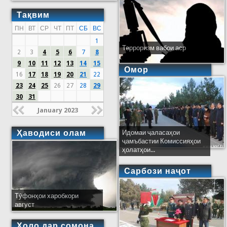
Тақвим
ПН
ВТ
СР
ЧТ
ПТ
СБ
ВС
1
Терроризм вабои аср
2
3
4
5
6
7
8
9
10
11
12
13
14
15
Омор
16
17
18
19
20
21
22
23
24
25
26
27
28
29
30
31
January 2023
Ҳаводиси олам
Идомаи ҷаласаҳои
ҷамъбастии Комиссияҳои
ҳолатҳои...
Сарбози наҷот
Тӯфонҳои харобкори
август
Ҳоло дар сомона