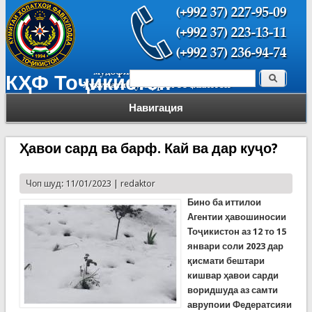
Поиск
КҲФ Тоҷикистон
Форма поиска
Навигация
Ҳавои сард ва барф. Кай ва дар куҷо?
Чоп шуд: 11/01/2023 |
redaktor
Бино ба иттилои
Агентии ҳавошиносии
Тоҷикистон аз
12
т
о 15
январ
и соли
2023
дар
қисмати бештари
кишвар ҳавои сарди
воридшуда аз
самти
аврупоии Федератсияи