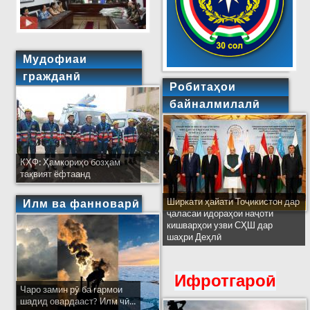
Мудофиаи
гражданӣ
Робитаҳои
байналмилалӣ
КҲФ: Ҳамкориҳо бозҳам
тақвият ёфтаанд
Ширкати ҳайати Тоҷикистон дар
Илм ва фанноварӣ
ҷаласаи идораҳои наҷоти
кишварҳои узви СҲШ дар
шаҳри Деҳлӣ
Ифротгароӣ
Чаро замин рӯ ба гармои
шадид овардааст? Илм чӣ...