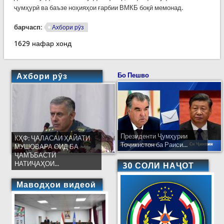
ҷумҳурӣ ва баъзе ноҳияҳои ғарбии ВМКБ боқӣ мемонад.
барчасп:
Ахбори рӯз
1629 нафар хонд
Ахбори рӯз
Бо Пешво
Президенти Ҷумҳурии
КҲФ: ҶАЛАСАИ ҲАЙАТИ
Тоҷикистон ба Раиси...
МУШОВАРА ОИД БА
ҶАМЪБАСТИ
НАТИҶАҲОИ...
30 СОЛИ НАҶОТ
Маводҳои видеоӣ