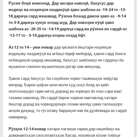
Русия боқӣ мемонад.
Дар аксари навоҳӣ, бахусус дар
водиҳо ва ноҳияҳои наздикӯҳӣ ҳаво шабона аз
-19-24
то
-13-
18
дараҷа сард мешавад. Рӯзона бошад дамои ҳаво аз
-9-14
т
о 3-8
дараҷа хунук хоҳад шуд. Дар навоҳии кӯҳӣ ҳаво
шабона аз
-20-25
т
о -14-19
дараҷа сард ва рӯзона ин сардӣ аз
-12-17
т
о - 5-10
дараҷа коҳиш хоҳад ёфт.
Аз
12
т
о 14
– уми
январ
дар қисмати бештари ноҳияҳои
водиҳову наздикӯҳӣ ва ағбаҳо барф меборад, ҳавои сард боиси
яхбандиҳои шадид мешавад, бахусус шабонаҳо ин сардиҳо ба
мушкили сокинон мушкилиҳои дигар зам мекунад.
Ҳавои сард бахусус ба соҳибони чорво ташвишҳои зиёдтар
меорад. Барои ҳифзи ҷони моли худ онҳо бояд аз қабл
оғилхонаҳоро гарм нигоҳ доранд ва чорворо бо ғизо сари вақт
таъмин намоянд. Ин сардӣ барои чорвои навтавлид хатари
бештар дорад ва чорводоронро лозим меояд ҳама талошҳоро
анҷом диҳанд, то гӯсолаву барраҳои нав ба дунёомада аз сардӣ
намиранд.
Рӯзҳои 12-14 январ
хатари лағзиши тарма дар нишебиҳо ва
доманакӯҳҳои силсилакӯҳҳои Ҳисор, ноҳияҳои кӯҳии тобеъи