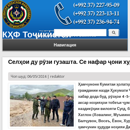
Поиск
КҲФ Тоҷикистон
Форма поиска
Навигация
Селҳои ду рӯзи гузашта. Се нафар ҷони х
Чоп шуд: 06/05/2024 |
redaktor
Ҳамчуноне Кумитаи ҳолатҳ
граждании назди Ҳукумати 
хабар дода буд, рӯзҳои 4 -
аксар ноҳияҳои тобеъи ҷум
наздикӯҳии вилояти Суғд, 
Хатлон (Ховалинг, Муъмин
Балҷувон, Восеъ, Ёвон, Ху
ҳамчунин ҳудуди ноҳияи Д