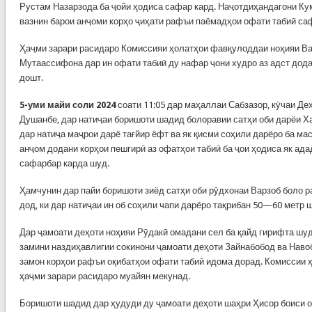
Рустам Назарзода ба ҷойи ҳодиса сафар кард. Наҷотдиҳандагони Ку
вазнин барои анҷоми корҳо ҷиҳати рафъи паёмадҳои офати табиӣ са
Ҳаҷми зарари расидаро Комиссияи ҳолатҳои фавқулоддаи ноҳияи Ва
Мутаассифона дар ин офати табиӣ ду нафар ҷони худро аз адст додан
дошт.
5-уми майи соли 2024
соати 11:05 дар маҳаллаи Сабзазор, кӯчаи Д
Душанбе, дар натиҷаи боришоти шадид болоравии сатҳи оби дарёи Ха
дар натиҷа маҷрои дарё тағйир ёфт ва як қисми соҳили дарёро ба м
анҷом додани корҳои пешгирӣ аз офатҳои табиӣ ба ҷои ҳодиса як ад
сафарбар карда шуд.
Ҳамчунин дар пайи боришоти зиёд сатҳи оби рӯдхонаи Варзоб боло р
дод, ки дар натиҷаи ин об соҳили чапи дарёро тақрибан 50—60 метр ш
Дар ҷамоати деҳоти ноҳияи Рӯдакӣ омадани сел ба қайд гирифта шуд
замини наздиҳавлигии сокинони ҷамоати деҳоти Зайнабобод ва Навоб
замон корҳои рафъи оқибатҳои офати табиӣ идома дорад. Комиссии 
ҳаҷми зарари расидаро муайян мекунад.
Боришоти шадид дар ҳудуди ду ҷамоати деҳоти шаҳри Ҳисор боиси о