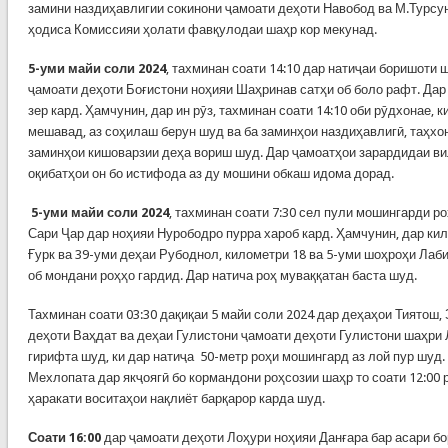
замини наздиҳавлигии сокинони ҷамоати деҳоти Навобод ва М.Турсун
ҳодиса Комиссияи ҳолати фавқулодаи шаҳр кор мекунад.
5-уми майи соли 2024
, тахминан соати 14:10 дар натиҷаи боришоти
ҷамоати деҳоти Боғистони ноҳияи Шаҳринав сатҳи об боло рафт. Дар 
зер кард. Ҳамчунин, дар ин рӯз, тахминан соати 14:10 оби рӯдхонае, 
мешавад, аз соҳилаш берун шуд ва ба заминҳои наздиҳавлигӣ, таҳхо
заминҳои кишоварзии деҳа вориш шуд. Дар ҷамоатҳои зарардидаи в
оқибатҳои он бо истифода аз ду мошини обкаш идома дорад.
5-уми майи соли 2024
, тахминан соати 7:30 сел пули мошингарди р
Сари Ҷар дар ноҳияи Нурободро пурра хароб кард. Ҳамчунин, дар ки
Ғурк ва 39-уми деҳаи Рубоднол, километри 18 ва 5-уми шоҳроҳи Лаби
об мондани роҳҳо гардид. Дар натича роҳ муваққатан баста шуд.
Тахминан соати 03:30 дақиқаи 5 майи соли 2024 дар деҳаҳои Тиятош,
деҳоти Ваҳдат ва деҳаи Гулистони ҷамоати деҳоти Гулистони шаҳри 
гирифта шуд, ки дар натиҷа 50-метр роҳи мошингард аз лой пур шуд.
Мехлопата дар якҷоягӣ бо кормандони роҳсозии шаҳр то соати 12:00 р
ҳаракати воситаҳои нақлиёт барқарор карда шуд.
Соати 16:00
дар ҷамоати деҳоти Лоҳури ноҳияи Данғара бар асари б