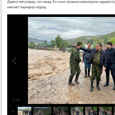
Дарвоз мегузарад, сел омад. Бо саъю кӯшиши кормандони хадамоти р
наклиёт баркарор гардид.
1
/
12