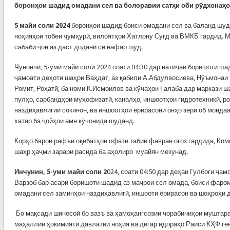
боронҳои шадид омадани сел ва болоравии сатҳи оби рӯдхонаҳо
5 майи соли 2024
боронҳои шадид боиси омадани сел ва баланд шуд
ноҳияҳои тобеи ҷумҳурӣ, вилоятҳои Хатлону Суғд ва ВМКБ гардид. 
сабаби ҷон аз даст додани се нафар шуд.
Чунончӣ, 5-уми майи соли 2024 соати 04:30 дар натиҷаи боришоти ша
ҷамоати деҳоти шаҳри Ваҳдат, аз қабили А.Абдулвосиева, Нӯъмонаи 
Ромит, Роҳатӣ, ба номи К.Исмоилов ва кӯчаҳои Ғалаба дар маркази ш
пулҳо, сарбандҳои муҳофизатӣ, каналҳо, иншоотҳои гидротехникӣ, р
наздиҳавлигии сокинон, ва иншоотҳои ёрирасони онҳо зери об монда
хатар ба ҷойҳои амн кӯчонида шуданд.
Корҳо барои рафъи оқибатҳои офати табиӣ фавран оғоз гардида, Ко
шаҳр ҳаҷми зарари расида ба аҳолиро муайян мекунад.
Инчунин, 5-уми майи соли 2
024, соати 04:50 дар деҳаи Гулбоғи ҷам
Варзоб бар асари боришоти шадид аз маҷрои сел омада, боиси фаром
омадани сел заминҳои наздиҳавлигӣ, иншооти ёрирасон ва шоҳроҳи д
Бо мақсади шиносоӣ бо вазъ ва ҳамоҳангсозии чорабиниҳои муштара
маҳаллии ҳокимияти давлатии ноҳия ва дигар идораҳо Раиси КҲФ г