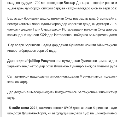
омад ва ҳудуди 1700 метр шоҳроҳи Бохтар-Данғара – тарафи рости м
«Данғара», ҷӯйборҳо, симҳои барқ ​​ва хатҳои алоқаро қисман зери об 
Бар асари боришоти шадид вилояти Суғд низ зарар дид. 5-уми майи с
бегоҳӣ ҳангоми чаронидани чорво дар чарогоҳи деҳа, як духтари 20-
ҷамоати деҳоти Гули Сурхи шаҳри Истаравшани вилояти Суғд дар се
кормандони шуъбаи КҲФ дар Истаравшан пайдо ва ба мақомоти дахл
Бар асари боришоти шадид дар деҳаи Хушекати ноҳияи Айнӣ таҳхонаи
иншооти ёрирасон зери об шуд.
Дар ноҳияи Ҷаббор Расулов
сел пули деҳаи Гулистони ҷамоати де
ҳаракати нақлиётро дар роҳи Душанбе-Хуҷанд-Чаноқ ба мушкил рӯба
Сел заминҳои наздиҳавлигии сокинони деҳаи Муҷуни ҷамоати деҳот
зери об кард.
Дар деҳаи Чашмасори ноҳияи Шаҳристон об ба таҳхонаи бинои истиқм
шуд.
5 майи соли 2024
, тахминан соати 09:06 дар натиҷаи боришоти шад
шоҳроҳи Душанбе-Хоруғ, ки аз ҳудуди шаҳраки Куф ва Шикефи ҷамо