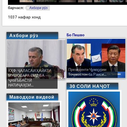
барчасп:
Ахбори рӯз
1037 нафар хонд
Ахбори рӯз
Бо Пешво
Президенти Ҷумҳурии
КҲФ: ҶАЛАСАИ ҲАЙАТИ
Тоҷикистон ба Раиси...
МУШОВАРА ОИД БА
ҶАМЪБАСТИ
НАТИҶАҲОИ...
30 СОЛИ НАҶОТ
Маводҳои видеоӣ