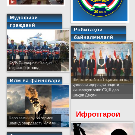
Мудофиаи
гражданӣ
Робитаҳои
байналмилалӣ
КҲФ: Ҳамкориҳо бозҳам
тақвият ёфтаанд
Ширкати ҳайати Тоҷикистон дар
Илм ва фанноварӣ
ҷаласаи идораҳои наҷоти
кишварҳои узви СҲШ дар
шаҳри Деҳлӣ
Ифротгароӣ
Чаро замин рӯ ба гармои
шадид овардааст? Илм чӣ...