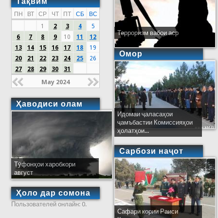
Тақвим
ПН
ВТ
СР
ЧТ
ПТ
СБ
ВС
1
2
3
4
5
Терроризм вабои аср
6
7
8
9
10
11
12
13
14
15
16
17
18
19
Омор
20
21
22
23
24
25
26
27
28
29
30
31
May 2024
Ҳаводиси олам
Идомаи ҷаласаҳои
ҷамъбастии Комиссияҳои
ҳолатҳои...
Сарбози наҷот
Тӯфонҳои харобкори
август
Ҳоло дар сомона
Пользователей онлайн: 0.
Сафари кории Раиси