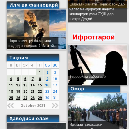
Ширкати ҳайати Тоҷикистон дар
Илм ва фанноварӣ
ҷаласаи идораҳои наҷоти
кишварҳои узви СҲШ дар
шаҳри Деҳлӣ
Ифротгароӣ
Чаро замин рӯ ба гармои
шадид овардааст? Илм чӣ...
Тақвим
ПН
ВТ
СР
ЧТ
ПТ
СБ
ВС
1
2
3
Терроризм вабои аср
4
5
6
7
8
9
10
11
12
13
14
15
16
17
Омор
18
19
20
21
22
23
24
25
26
27
28
29
30
31
October 2021
Ҳаводиси олам
Идомаи ҷаласаҳои