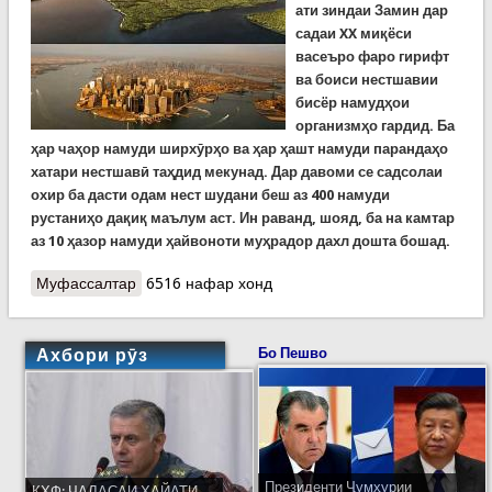
ати зиндаи Замин дар
садаи XX миқёси
васеъро фаро гирифт
ва боиси нестшавии
бисёр намудҳои
организмҳо гардид. Ба
ҳар чаҳор намуди ширхӯрҳо ва ҳар ҳашт намуди паран­даҳо
хатари нестшавӣ таҳдид мекунад. Дар давоми се садсолаи
охир ба дасти одам нест шудани беш аз 400 намуди
рустаниҳо дақиқ маълум аст. Ин раванд, шояд, ба на камтар
аз 10 ҳазор намуди ҳайвоноти муҳрадор дахл дошта бошад.
Муфассалтар
о Оқибатҳои таъсири антропогенӣ ба системаи
6516 нафар хонд
экологии Замин
Ахбори рӯз
Бо Пешво
Президенти Ҷумҳурии
КҲФ: ҶАЛАСАИ ҲАЙАТИ