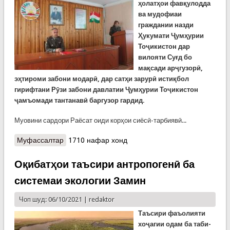
ҳолатҳои фавқулодда
ва мудофиаи
граждании назди
Ҳукумати Ҷумҳурии
Тоҷикистон дар
вилояти Суғд бо
мақсади арҷгузорӣ,
эҳтироми забони модарӣ, дар сатҳи зарурӣ истиқбол
гирифтани Рӯзи забони давлатии Ҷумҳурии Тоҷикистон
ҷамъомади тантанавӣ баргузор гардид.
Муовини сардори Раёсат оиди корҳои сиёсӣ-тарбиявӣ...
Муфассалтар
о Таҷлили Рӯзи забони давлатӣ дар Раёсати
1710 нафар хонд
Суғд
Оқибатҳои таъсири антропогенӣ ба
системаи экологии Замин
Чоп шуд: 06/10/2021 |
redaktor
Таъсири фаъолияти
хоҷагии одам ба таби­