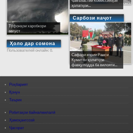
ҷамъбастии Комиссияҳои
ҳолатҳои...
Сарбози наҷот
Тӯфонҳои харобкори
август
Ҳоло дар сомона
Пользователей онлайн: 0.
Сафари кории Раиси
Кумитаи ҳолатҳои
фавқулодда ба вилояти...
Роҳбарият
Қонун
Таърих
Робитаҳои байналмилалӣ
Ҳамоҳангсозӣ
Ҷасорат