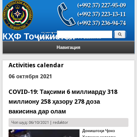
Поиск
КҲФ Тоҷикистон
Форма поиска
Навигация
Activities calendar
06 октября 2021
COVID-19: Тақсими 6 миллиарду 318
миллиону 258 ҳазору 278 доза
вакисина дар олам
Чоп шуд: 06/10/2021 |
redaktor
Донишгоҳи Ҷонз