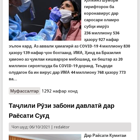
Ҳопкинз шумори
гирифторон ба
коронавирус дар
саросари оламро
субҳи имрӯз
236 миллиону 536
ҳазору 927 нафар
эълон кард. Аз аввали ҳамагирӣ аз COVID-19 4 миллиону 830
ҳазору 139 нафар ҷон бохтаанд. ИМА, Ҳинд ва Бразилия
ҳамоно аз ҷумлаи кишварҳое мебошанд, ки бештар аз 20
миллион сироятшуда ба COVID-19 доранд. Теъдоди
олудагон ба ин вирус дар ИМА 44 миллиону 768 ҳазору 773
ва...
Муфассалтар
о COVID-19: Тақсими 6 миллиарду 318 миллиону
1292 нафар хонд
258 ҳазору 278 доза вакисина дар олам
Таҷлили Рӯзи забони давлатӣ дар
Раёсати Суғд
Чоп шуд: 06/10/2021 |
redaktor
Дар Раёсати Кумитаи