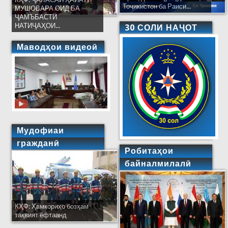
Тоҷикистон ба Раиси...
МУШОВАРА ОИД БА
ҶАМЪБАСТИ
НАТИҶАҲОИ...
30 СОЛИ НАҶОТ
Маводҳои видеоӣ
Мудофиаи
гражданӣ
Робитаҳои
байналмилалӣ
КҲФ: Ҳамкориҳо бозҳам
тақвият ёфтаанд