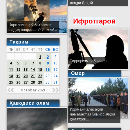
шаҳри Деҳлӣ
Ифротгароӣ
Чаро замин рӯ ба гармои
шадид овардааст? Илм чӣ...
Тақвим
ПН
ВТ
СР
ЧТ
ПТ
СБ
ВС
1
2
3
Терроризм вабои аср
4
5
6
7
8
9
10
11
12
13
14
15
16
17
Омор
18
19
20
21
22
23
24
25
26
27
28
29
30
31
October 2021
Ҳаводиси олам
Идомаи ҷаласаҳои
ҷамъбастии Комиссияҳои
ҳолатҳои...