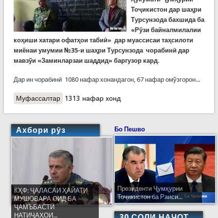
Тоҷикистон дар шаҳри
Турсунзода бахшида ба
«Рўзи байналмилалии
коҳиши хатари офатҳои табиӣ» дар муассисаи таҳсилоти
миёнаи умумии №35-и шаҳри Турсунзода чорабинӣ дар
мавзўи «Заминларзаи шаддид» баргузор кард.
Дар ин чорабинӣ 1080 нафар хонандагон, 67 нафар омўзгорон...
Муфассалтар
о Омӯзишҳо бахшида ба Рӯзи ҷаҳонии коҳиши
1313 нафар хонд
хатари офатҳо дар Турсунзода
Ахбори рӯз
Бо Пешво
Президенти Ҷумҳурии
КҲФ: ҶАЛАСАИ ҲАЙАТИ
Тоҷикистон ба Раиси...
МУШОВАРА ОИД БА
ҶАМЪБАСТИ
НАТИҶАҲОИ...
30 СОЛИ НАҶОТ