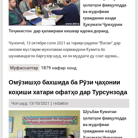
ҳолатҳои фавқулодда
ва мудофиаи
граждании назди
Ҳукумати Ҷумҳурии
Тоҷикистон дар қаламрави кишвар идома доранд.
Чунончӣ, 13 октябри соли 2021 аз тариқи радиои “Ватан” дар
низоми мустақим муколамаи кормандони Кумита бо
шунавандагон баргузор шуд, ки он муддати ду соат идома...
Муфассалтар
о Боз як радиовикторина бахшида ба Рӯзи
1879 нафар хонд
ҷаҳонии коҳиши хатари офатҳо
Омӯзишҳо бахшида ба Рӯзи ҷаҳонии
коҳиши хатари офатҳо дар Турсунзода
Чоп шуд: 13/10/2021 |
redaktor
Шуъбаи Кумитаи
ҳолатҳои фавқулодда
ва мудофиаи
граждании назди
Ҳукумати Ҷумҳурии