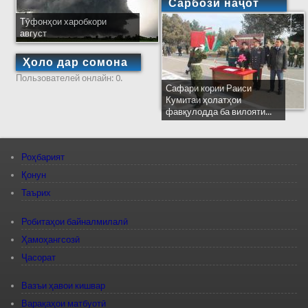
Сарбози наҷот
Тӯфонҳои харобкори
август
Ҳоло дар сомона
Пользователей онлайн: 0.
Сафари кории Раиси
Кумитаи ҳолатҳои
фавқулодда ба вилояти...
Роҳбарият
Қонун
Таърих
Робитаҳои байналмилалӣ
Ҳамоҳангсозӣ
Ҷасорат
Вазъи ҳавои кишвар
Варақаҳои матбуотӣ