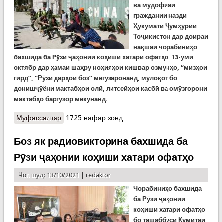
ва мудофиаи
граждании назди
Ҳукумати Ҷумҳурии
Тоҷикистон дар доираи
нақшаи чорабиниҳо
бахшида ба Рӯзи ҷаҳонии коҳиши хатари офатҳо 13-уми
октябр дар ҳамаи шаҳру ноҳияҳои кишвар озмунҳо, “мизҳои
гирд”, “Рӯзи дарҳои боз” мегузаронанд, мулоқот бо
донишҷӯёни мактабҳои олӣ, литсейҳои касбӣ ва омӯзгорони
мактабҳо баргузор мекунанд.
Муфассалтар
о Идомаи чорабиниҳо бахшида ба Рӯзи коҳиши
1725 нафар хонд
хатари офатҳо
Боз як радиовикторина бахшида ба
Рӯзи ҷаҳонии коҳиши хатари офатҳо
Чоп шуд: 13/10/2021 |
redaktor
Чорабиниҳо бахшида
ба Рӯзи ҷаҳонии
коҳиши хатари офатҳо
бо ташаббуси Кумитаи