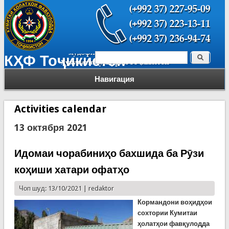
Поиск
КҲФ Тоҷикистон
Форма поиска
Навигация
Activities calendar
13 октября 2021
Идомаи чорабиниҳо бахшида ба Рӯзи
коҳиши хатари офатҳо
Чоп шуд: 13/10/2021 |
redaktor
Кормандони воҳидҳои
сохтории Кумитаи
ҳолатҳои фавқулодда