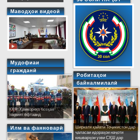
Маводҳои видеоӣ
Мудофиаи
гражданӣ
Робитаҳои
байналмилалӣ
КҲФ: Ҳамкориҳо бозҳам
тақвият ёфтаанд
Ширкати ҳайати Тоҷикистон дар
Илм ва фанноварӣ
ҷаласаи идораҳои наҷоти
кишварҳои узви СҲШ дар