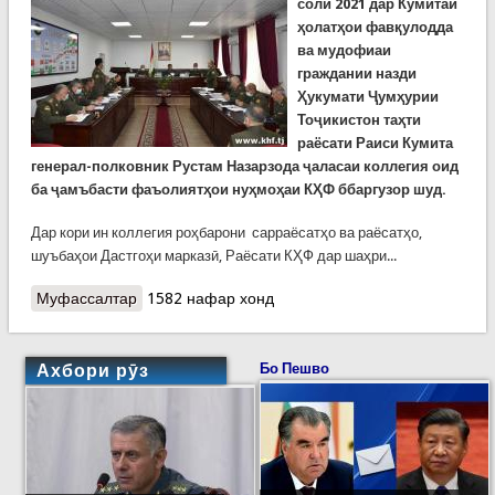
соли 2021
дар Кумитаи
ҳолатҳои фавқулодда
ва мудофиаи
граждании назди
Ҳукумати Ҷумҳурии
Тоҷикистон таҳти
раёсати Раиси Кумита
генерал-полковник Рустам Назарзода ҷаласаи коллегия оид
ба ҷамъбасти фаъолиятҳои нуҳмоҳаи КҲФ ббаргузор шуд.
Дар кори ин коллегия роҳбарони сарраёсатҳо ва раёсатҳо,
шуъбаҳои Дастгоҳи марказӣ, Раёсати КҲФ дар шаҳри...
Муфассалтар
о Ҷамъбасти фаъолияти нуҳмоҳаи Кумитаи
1582 нафар хонд
ҳолатҳои фавқулодда
Ахбори рӯз
Бо Пешво