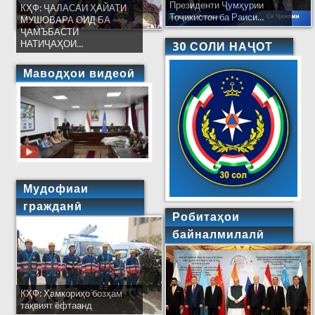
Президенти Ҷумҳурии
КҲФ: ҶАЛАСАИ ҲАЙАТИ
Тоҷикистон ба Раиси...
МУШОВАРА ОИД БА
ҶАМЪБАСТИ
НАТИҶАҲОИ...
30 СОЛИ НАҶОТ
Маводҳои видеоӣ
Мудофиаи
гражданӣ
Робитаҳои
байналмилалӣ
КҲФ: Ҳамкориҳо бозҳам
тақвият ёфтаанд