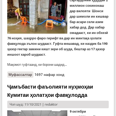
саргардонии ҳудудан 2
миллион сокинонаш
дар вилояти Шонси
дар шимоли ин кишвар
бар асари сели азим
хабар дод. Дар хабар
омадааст, ки ин обхезӣ
76 ноҳия, шаҳрро фаро гирифт ва дар ин минтақа ҳолати
фавқулода эълон шудааст. Гуфта мешавад, ки наздик ба 190
ҳазор гектар замини кишт зери об шуда, бештар аз 17 ҳазор
иншоот хароб шудааст.
Мақомот гуфтаанд, ки борони шадид...
Муфассалтар
о Сели азим дар Чин. Ярч чор корманди
1697 нафар хонд
пулисро куштааст. Ҳудуди ду миллион
саргардонанд
Ҷамъбасти фаъолияти нуҳмоҳаи
Кумитаи ҳолатҳои фавқулодда
Чоп шуд: 11/10/2021 |
redaktor
9 октябри