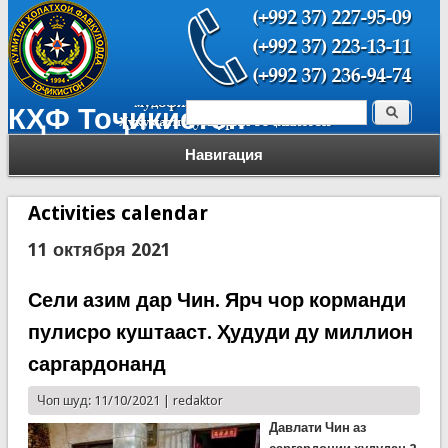
Поиск
КҲФ Тоҷикистон
Форма поиска
Навигация
Activities calendar
11 октября 2021
Сели азим дар Чин. Ярч чор корманди
пулисро куштааст. Ҳудуди ду миллион
саргардонанд
Чоп шуд: 11/10/2021 |
redaktor
Давлати Чин аз