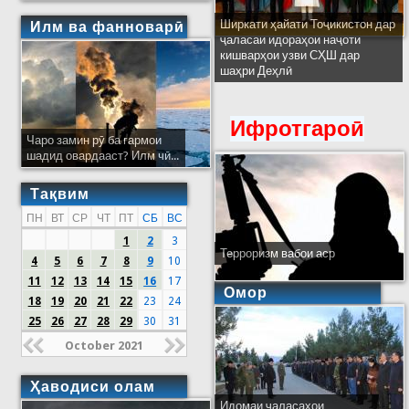
Ширкати ҳайати Тоҷикистон дар
Илм ва фанноварӣ
ҷаласаи идораҳои наҷоти
кишварҳои узви СҲШ дар
шаҳри Деҳлӣ
Ифротгароӣ
Чаро замин рӯ ба гармои
шадид овардааст? Илм чӣ...
Тақвим
ПН
ВТ
СР
ЧТ
ПТ
СБ
ВС
1
2
3
Терроризм вабои аср
4
5
6
7
8
9
10
11
12
13
14
15
16
17
Омор
18
19
20
21
22
23
24
25
26
27
28
29
30
31
October 2021
Ҳаводиси олам
Идомаи ҷаласаҳои