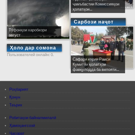
ҷамъбастии Комиссияҳои
ҳолатҳои...
Сарбози наҷот
Тӯфонҳои харобкори
август
Ҳоло дар сомона
Пользователей онлайн: 0.
Сафари кории Раиси
Кумитаи ҳолатҳои
фавқулодда ба вилояти...
Роҳбарият
Қонун
Таърих
Робитаҳои байналмилалӣ
Ҳамоҳангсозӣ
Ҷасорат