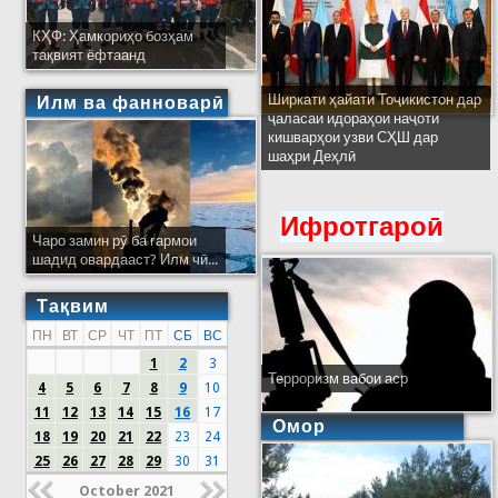
КҲФ: Ҳамкориҳо бозҳам
тақвият ёфтаанд
Ширкати ҳайати Тоҷикистон дар
Илм ва фанноварӣ
ҷаласаи идораҳои наҷоти
кишварҳои узви СҲШ дар
шаҳри Деҳлӣ
Ифротгароӣ
Чаро замин рӯ ба гармои
шадид овардааст? Илм чӣ...
Тақвим
ПН
ВТ
СР
ЧТ
ПТ
СБ
ВС
1
2
3
Терроризм вабои аср
4
5
6
7
8
9
10
11
12
13
14
15
16
17
Омор
18
19
20
21
22
23
24
25
26
27
28
29
30
31
October 2021