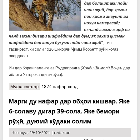
дар болиштаки пойи
чапи ақиб, дар ҳамон
пой қисми ангӯшт ва
нохун намерасад;
якчанд захми жарф ва
чанд захми дигари шифоёфта дар дум; як захми қисман
шифоёфта дар зонуи буғуми пойи чапи ақиб
”, - ин
тасвирест, ки соли 1926 шикорчӣ Ҷимм Корбетт рӯйи коғаз
овардааст.
Ин дар бораи паланге аз Рудрапраяга (
Ҳинди Шимолӣ.
Воқеъ дар
иёлоти Уттороканди имрӯза).
Муфассалтар
о ФОҶЕАИ паланги Рудрапраяга – қотили 125
1874 нафар хонд
одам
Марги ду нафар дар обҳои кишвар. Яке
6-солаву дигар 39-сола. Яке бемори
рӯҳӣ, дуюмӣ кӯдаки солим
Чоп шуд: 29/10/2021 |
redaktor