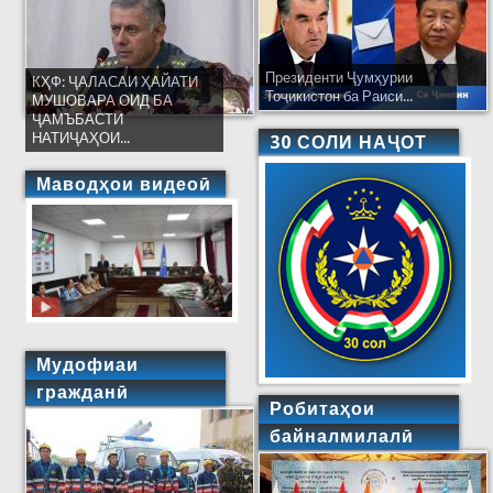
Президенти Ҷумҳурии
КҲФ: ҶАЛАСАИ ҲАЙАТИ
Тоҷикистон ба Раиси...
МУШОВАРА ОИД БА
ҶАМЪБАСТИ
НАТИҶАҲОИ...
30 СОЛИ НАҶОТ
Маводҳои видеоӣ
Мудофиаи
гражданӣ
Робитаҳои
байналмилалӣ