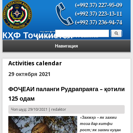
Поиск
КҲФ Тоҷикистон
Форма поиска
Навигация
Activities calendar
29 октября 2021
ФОҶЕАИ паланги Рудрапраяга – қотили
125 одам
Чоп шуд: 29/10/2021 |
redaktor
«
Захмҳо
– як захми
тоза дар китфи
рост; як захми куҳан