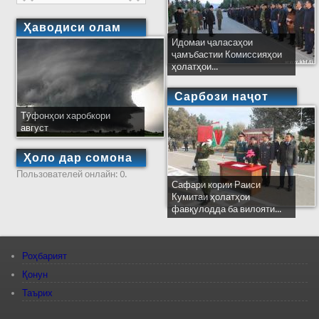
Ҳаводиси олам
Идомаи ҷаласаҳои
ҷамъбастии Комиссияҳои
ҳолатҳои...
Сарбози наҷот
Тӯфонҳои харобкори
август
Ҳоло дар сомона
Пользователей онлайн: 0.
Сафари кории Раиси
Кумитаи ҳолатҳои
фавқулодда ба вилояти...
Роҳбарият
Қонун
Таърих