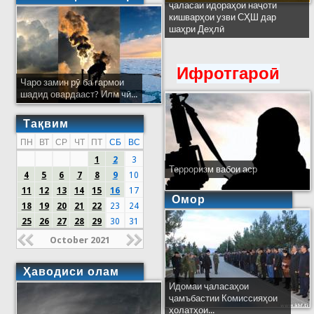
ҷаласаи идораҳои наҷоти
кишварҳои узви СҲШ дар
шаҳри Деҳлӣ
Ифротгароӣ
Чаро замин рӯ ба гармои
шадид овардааст? Илм чӣ...
Тақвим
ПН
ВТ
СР
ЧТ
ПТ
СБ
ВС
1
2
3
Терроризм вабои аср
4
5
6
7
8
9
10
11
12
13
14
15
16
17
Омор
18
19
20
21
22
23
24
25
26
27
28
29
30
31
October 2021
Ҳаводиси олам
Идомаи ҷаласаҳои
ҷамъбастии Комиссияҳои
ҳолатҳои...