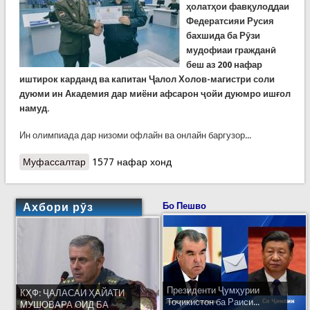
ҳолатҳои фавқулоддаи
Федератсияи Русия
б
ахшида ба Рӯзи
мудофиаи гражданӣ
беш аз 200 нафар
иштирок карданд ва капитан Ҷалол Холов-магистри соли
дуюми ин Академия дар миёни афсарон ҷойи дуюмро ишғол
намуд.
Ин олимпиада дар низоми офлайн ва онлайн баргузор...
Муфассалтар
о Ҷойи дуюми корманди КҲФ дар Олимпиадаи
1577 нафар хонд
Академияи ҳифзи шаҳрвандии Русия
Ахбори рӯз
Бо Пешво
Президенти Ҷумҳурии
КҲФ: ҶАЛАСАИ ҲАЙАТИ
Тоҷикистон ба Раиси...
МУШОВАРА ОИД БА