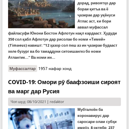
дорад, ривоятҳо дар
бораи қитъа ва ё
ҷазирае дар уқёнуси
Атлас аст, ки бори
аввал муфассал
файласуфи Юнони Бостон Афлотун нақл кардааст. Ҳудуди
350 сол қабл Афлотун дар рисолае бо номи «Тимей»
(Timaeus) навишт: “12 ҳазор сол пеш аз ин ҷазирае будааст
хеле бузург ва бо тамаддуни ситоишангез бо номи
Атлантик...” Ва номи ин...
Муфассалтар
о Ривоятҳо, афсонаҳо ва ҳақиқати ҳолатҳои
1957 нафар хонд
фавқулода
COVID-19: Омори рӯ баафзоиши сироят
ва марг дар Русия
Чоп шуд: 08/10/2021 |
redaktor
Мубталоён ба
коронавирус дар
саросари олам субҳи
имрӯз, 8 октябр 237