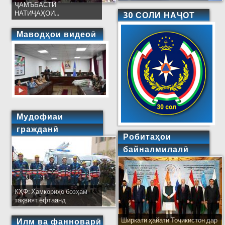
ҶАМЪБАСТИ
НАТИҶАҲОИ...
30 СОЛИ НАҶОТ
Маводҳои видеоӣ
Мудофиаи
гражданӣ
Робитаҳои
байналмилалӣ
КҲФ: Ҳамкориҳо бозҳам
тақвият ёфтаанд
Ширкати ҳайати Тоҷикистон дар
Илм ва фанноварӣ