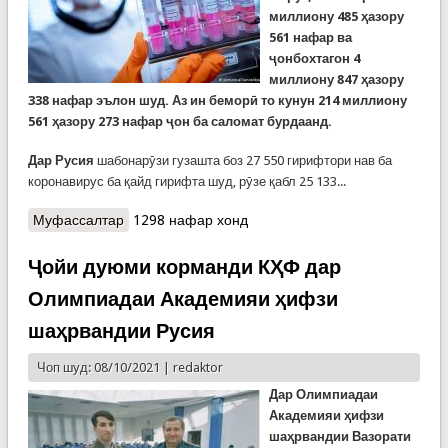
миллиону 485 ҳазору
561 нафар ва
ҷонбохтагон 4
миллиону 847 ҳазору
338 нафар эълон шуд. Аз ин беморӣ то кунун 214 миллиону
561 ҳазору 273 нафар ҷон ба саломат бурдаанд.
Дар Русия
шабонарӯзи гузашта боз 27 550 гирифтори нав ба
коронавирус ба қайд гирифта шуд, рӯзе қабл 25 133...
Муфассалтар
о COVID-19: Омори рӯ баафзоиши сироят ва
1298 нафар хонд
марг дар Русия
Ҷойи дуюми корманди КҲФ дар
Олимпиадаи Академияи ҳифзи
шаҳрвандии Русия
Чоп шуд: 08/10/2021 |
redaktor
Дар Олимпиадаи
Академияи
ҳифзи
шаҳрвандии Вазорати