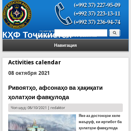
Поиск
КҲФ Тоҷикистон
Форма поиска
Навигация
Activities calendar
08 октября 2021
Ривоятҳо, афсонаҳо ва ҳақиқати
ҳолатҳои фавқулода
Чоп шуд: 08/10/2021 |
redaktor
Яке аз достонҳои хеле
маъруф, ки иртибот ба
ҳолатҳои фавқулода