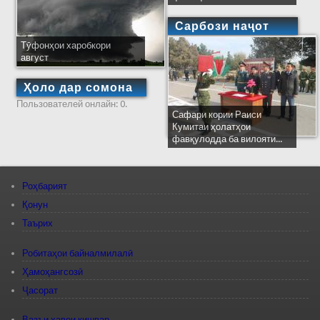
Сарбози наҷот
Тӯфонҳои харобкори
август
Ҳоло дар сомона
Пользователей онлайн: 0.
Сафари кории Раиси
Кумитаи ҳолатҳои
фавқулодда ба вилояти...
Роҳбарият
Қонун
Таърих
Робитаҳои байналмилалӣ
Ҳамоҳангсозӣ
Ҷасорат
Вазъи ҳавои кишвар