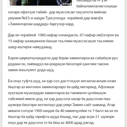
бахшида ба «Рўзи
байналмилалии коҳиши
хатари офатҳои табиӣ» дар муассисаи таҳсилоти миёнаи
умумии №35-и шаҳри Турсунзода чорабинӣ дар мавзўи
«Заминларзаи шаддид» баргузор кард.
Дар ин чорабинӣ 1080 нафар хонандагон, 67 нафар омўзгорон ва
15 нафар ҷонишинони бахши таълими муассисаҳои таълимии
шаҳр иштирок намудаанд.
Барои ширкаткунандагон дар бораи заминларза ва сабабҳои рух
додани он, паёмадҳо ва қоидаҳои бехатарӣ ҳангоми такони
замин маълумот дода шуд.
Ба онҳо гуфта шуд, ки ҳар сол дастгоҳҳои зилзиласанҷии олам
бештар аз миллион заминларзаро ба қайд мегиранд. Афзоиши
нуқтаҳои мушоҳидаи заминларза ва такмиили ҷунбишҳои
сейсмикӣ имкон дод, ки ҳар даҳсола назар ба даҳсолаи пеш
шумори бештари зилзилаҳо дар умқи Замин сабт шаванд. Агар
аввали солҳои 1900 наздик ба 40 заминҷунбии то 7 балл ва аз он
бештар ба қайд гирифта шуда бошад, пас дар асри 21 шумори
онҳо дар як даҳсола то ба беш аз 4000 адад расид.