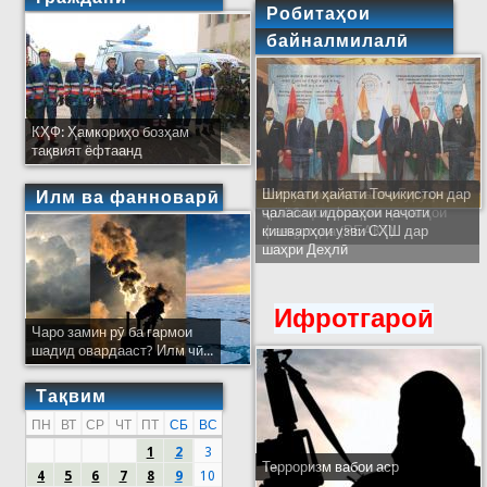
Робитаҳои
байналмилалӣ
КҲФ: Ҳамкориҳо бозҳам
тақвият ёфтаанд
Ширкати ҳайати Тоҷикистон дар
Илм ва фанноварӣ
ҷаласаи идораҳои наҷоти
кишварҳои узви СҲШ дар
шаҳри Деҳлӣ
Ифротгароӣ
Чаро замин рӯ ба гармои
шадид овардааст? Илм чӣ...
Тақвим
ПН
ВТ
СР
ЧТ
ПТ
СБ
ВС
1
2
3
Терроризм вабои аср
4
5
6
7
8
9
10