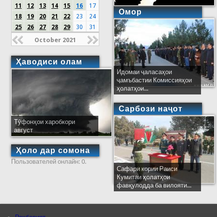
11
12
13
14
15
16
17
Омор
18
19
20
21
22
23
24
25
26
27
28
29
30
31
October 2021
Ҳаводиси олам
Идомаи ҷаласаҳои
ҷамъбастии Комиссияҳои
ҳолатҳои...
Сарбози наҷот
Тӯфонҳои харобкори
август
Ҳоло дар сомона
Пользователей онлайн: 0.
Сафари кории Раиси
Кумитаи ҳолатҳои
фавқулодда ба вилояти...