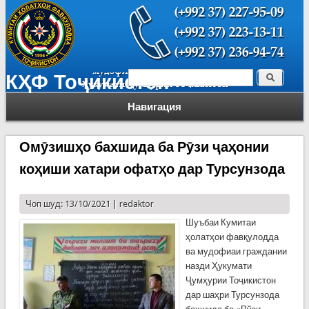
Поиск
КҲФ Тоҷикистон
Форма поиска
Навигация
Омӯзишҳо бахшида ба Рӯзи ҷаҳонии
коҳиши хатари офатҳо дар Турсунзода
Чоп шуд: 13/10/2021 |
redaktor
Шуъбаи Кумитаи
ҳолатҳои фавқулодда
ва мудофиаи граждании
назди Ҳукумати
Ҷумҳурии Тоҷикистон
дар шаҳри Турсунзода