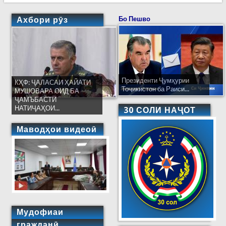
Ахбори рӯз
Бо Пешво
Президенти Ҷумҳурии
КҲФ: ҶАЛАСАИ ҲАЙАТИ
Тоҷикистон ба Раиси...
МУШОВАРА ОИД БА
ҶАМЪБАСТИ
НАТИҶАҲОИ...
30 СОЛИ НАҶОТ
Маводҳои видеоӣ
Мудофиаи
гражданӣ