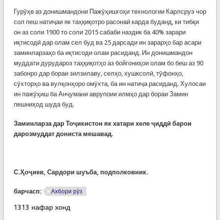
Гурӯҳе аз донишмандони Пажӯҳишгоҳи технологии Карлсруэ чор
сол пеш натиҷаи як таҳқиқотро расонаӣ карда буданд, ки тибқи
он аз соли 1900 то соли 2015 сабаби наздик ба 40% зарари
иқтисодӣ дар олам сел буд ва 25 дарсади ин зарарҳо бар асари
заминларзаҳо ба иқтисоди олам расиданд. Ин донишмандон
муддати дурудароз таҳқиқотҳо аз бойгониҳои олам бо беш аз 90
забонро дар бораи зилзилаву, селҳо, хушксолӣ, тӯфонҳо,
сӯхторҳо ва вулқонҳоро омӯхта, ба ин натиҷа расиданд. Хулосаи
ин пажӯҳиш ба Анҷумани аврупоии илмҳо дар бораи Замин
пешниҳод шуда буд.
Заминларза дар Тоҷикистон як хатари хеле ҷиддӣ барои
дарозмуддат дониста мешавад.
С.Ҳоҷиев, Сардори шуъба, подполковник.
барчасп:
Ахбори рӯз
1313 нафар хонд