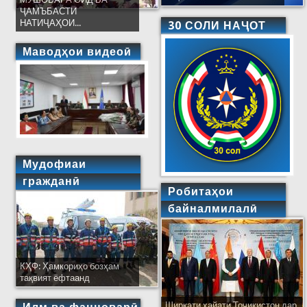
ҶАМЪБАСТИ
НАТИҶАҲОИ...
30 СОЛИ НАҶОТ
Маводҳои видеоӣ
Мудофиаи
гражданӣ
Робитаҳои
байналмилалӣ
КҲФ: Ҳамкориҳо бозҳам
тақвият ёфтаанд
Ширкати ҳайати Тоҷикистон дар