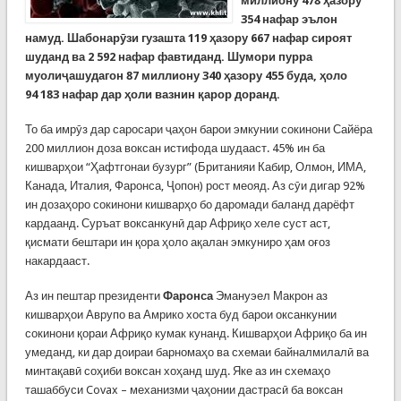
миллиону 478 ҳазору
354 нафар эълон
намуд. Шабонарӯзи гузашта 119 ҳазору 667 нафар сироят
шуданд ва 2 592 нафар фавтиданд. Шумори пурра
муолиҷашудагон 87 миллиону 340 ҳазору 455 буда, ҳоло
94 183 нафар дар ҳоли вазнин қарор доранд.
То ба имрӯз дар саросари ҷаҳон барои эмкунии сокинони Сайёра
200 миллион доза воксан истифода шудааст. 45% ин ба
кишварҳои “Ҳафтгонаи бузург” (Британияи Кабир, Олмон, ИМА,
Канада, Италия, Фаронса, Ҷопон) рост меояд. Аз сӯи дигар 92%
ин дозаҳоро сокинони кишварҳо бо даромади баланд дарёфт
кардаанд. Суръат воксанкунӣ дар Африқо хеле суст аст,
қисмати бештари ин қора ҳоло ақалан эмкуниро ҳам оғоз
накардааст.
Аз ин пештар президенти
Фаронса
Эмануэел Макрон аз
кишварҳои Аврупо ва Амрико хоста буд барои оксанкунии
сокинони қораи Африқо кумак кунанд. Кишварҳои Африқо ба ин
умеданд, ки дар доираи барномаҳо ва схемаи байналмилалӣ ва
минтақавӣ соҳиби воксан хоҳанд шуд. Яке аз ин схемаҳо
ташаббуси Covax – механизми ҷаҳонии дастрасӣ ба воксан