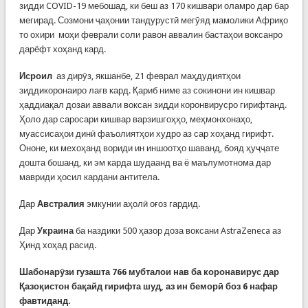
зидди COVID-19 мебошад, ки беш аз 170 кишвари оламро дар бар
мегирад. Созмони ҷаҳонии тандурустӣ мегӯяд мамолики Африқо
то охири моҳи феврали соли равон аввалин бастаҳои воксанро
дарёфт хоҳанд кард.
Исроил
аз дирӯз, якшанбе, 21 феврал маҳдудиятҳои
зиддикоронаиро лағв кард. Қариб ниме аз сокинони ин кишвар
ҳаддиақал дозаи аввали воксан зидди коронвирусро гирифтанд.
Ҳоло дар саросари кишвар варзишгоҳҳо, меҳмонхонаҳо,
муассисаҳои динӣ фаъолиятҳои худро аз сар хоҳанд гирифт.
Ононе, ки мехоҳанд вориди ин иншоотҳо шаванд, бояд ҳуҷҷате
дошта бошанд, ки эм карда шудаанд ва ё маълумотнома дар
мавриди ҳосил кардани антитела.
Дар
Австрали
я
эмкунии аҳолӣ оғоз гардид.
Дар
Украина
ба наздики 500 ҳазор доза воксани AstraZeneca аз
Ҳинд хоҳад расид.
Шабонарӯзи гузашта 766 мубталои нав ба коронавирус дар
Қазоқистон
бақайд гирифта шуд, аз ин беморӣ боз 6 нафар
фавтиданд.