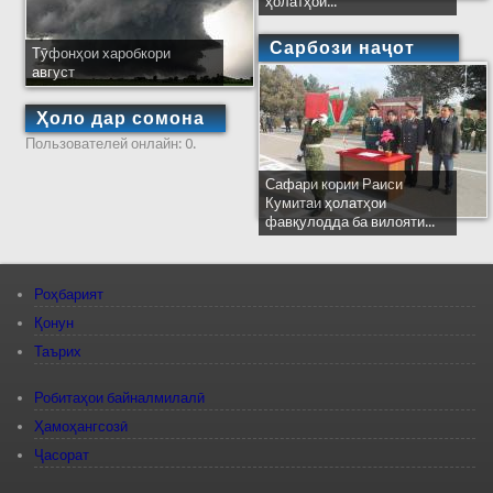
ҳолатҳои...
Сарбози наҷот
Тӯфонҳои харобкори
август
Ҳоло дар сомона
Пользователей онлайн: 0.
Сафари кории Раиси
Кумитаи ҳолатҳои
фавқулодда ба вилояти...
Роҳбарият
Қонун
Таърих
Робитаҳои байналмилалӣ
Ҳамоҳангсозӣ
Ҷасорат