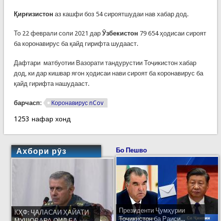
Қирғизистон
аз кашфи боз 54 сироятшудаи нав хабар дод.
То 22 феврали соли 2021 дар
Ӯзбекистон
79 654 ҳодисаи сироят
ба коронавирус ба қайд гирифта шудааст.
Дафтари матбуотии Вазорати тандурустии Тоҷикистон хабар
дод, ки дар кишвар ягон ҳодисаи нави сироят ба коронавирус ба
қайд гирифта нашудааст.
барчасп:
Коронавирус nCov
1253 нафар хонд
Ахбори рӯз
Бо Пешво
Президенти Ҷумҳурии
КҲФ: ҶАЛАСАИ ҲАЙАТИ
Тоҷикистон ба Раиси...
МУШОВАРА ОИД БА