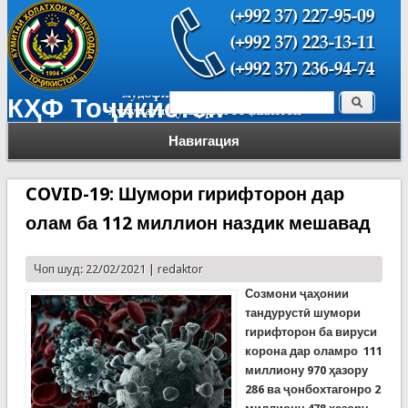
Поиск
КҲФ Тоҷикистон
Форма поиска
Навигация
COVID-19: Шумори гирифторон дар
олам ба 112 миллион наздик мешавад
Чоп шуд: 22/02/2021 |
redaktor
Созмони
ҷаҳонии
тандурустӣ шумори
гирифторон ба вируси
корона дар оламро
111
миллиону 970
ҳазору
286 ва
ҷонбохтагонро 2