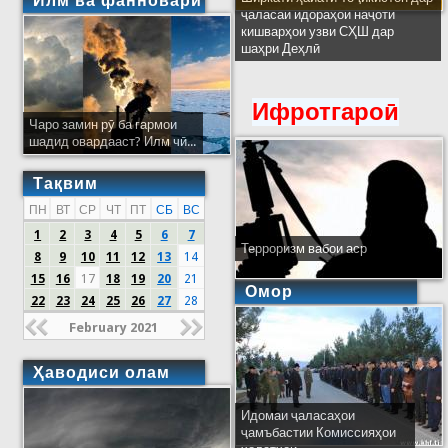
Илм ва фанноварӣ
ҷаласаи идораҳои наҷоти
кишварҳои узви СҲШ дар
шаҳри Деҳлӣ
Ифротгароӣ
Чаро замин рӯ ба гармои
шадид овардааст? Илм чӣ...
Тақвим
ПН
ВТ
СР
ЧТ
ПТ
СБ
ВС
1
2
3
4
5
6
7
Терроризм вабои аср
8
9
10
11
12
13
14
15
16
17
18
19
20
21
Омор
22
23
24
25
26
27
28
February 2021
Ҳаводиси олам
Идомаи ҷаласаҳои
ҷамъбастии Комиссияҳои