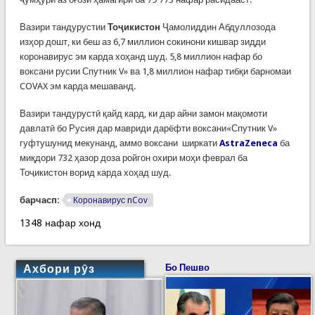
Вазири тандурустии
Тоҷикистон
Ҷамолиддин Абдуллозода
изҳор дошт, ки беш аз 6,7 миллион сокинони кишвар зидди
коронавирус эм карда хоҳанд шуд. 5,8 миллион нафар бо
воксани русии Спутник V» ва 1,8 миллион нафар тибқи барномаи
COVAX эм карда мешаванд.
Вазири тандурустӣ қайд кард, ки дар айни замон мақомоти
давлатӣ бо Русия дар мавриди дарёфти воксани«Спутник V»
гуфтушунид мекунанд, аммо воксани ширкати
AstraZeneca
ба
миқдори 732 ҳазор доза ройгон охири моҳи феврал ба
Тоҷикистон ворид карда хоҳад шуд.
барчасп:
Коронавирус nCov
1348 нафар хонд
Ахбори рӯз
Бо Пешво