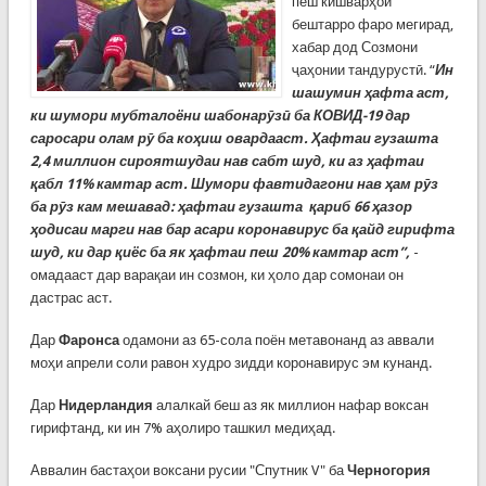
пеш кишварҳои
бештарро фаро мегирад,
хабар дод Созмони
ҷаҳонии тандурустӣ. “
Ин
шашумин ҳафта аст,
ки шумори мубталоёни шабонарӯзӣ ба КОВИД-19 дар
саросари олам рӯ ба коҳиш овардааст. Ҳафтаи гузашта
2,4 миллион сироятшудаи нав сабт шуд, ки аз ҳафтаи
қабл 11% камтар аст. Шумори фавтидагони нав ҳам рӯз
ба рӯз кам мешавад: ҳафтаи гузашта қариб 66 ҳазор
ҳодисаи марги нав бар асари коронавирус ба қайд гирифта
шуд, ки дар қиёс ба як ҳафтаи пеш 20% камтар аст”,
-
омадааст дар варақаи ин созмон, ки ҳоло дар сомонаи он
дастрас аст.
Дар
Фаронса
одамони аз 65-сола поён метавонанд аз аввали
моҳи апрели соли равон худро зидди коронавирус эм кунанд.
Дар
Нидерландия
алалкай беш аз як миллион нафар воксан
гирифтанд, ки ин 7% аҳолиро ташкил медиҳад.
Аввалин бастаҳои воксани русии "Спутник V" ба
Черногория