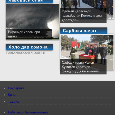
Ҳаводиси олам
Идомаи ҷаласаҳои
ҷамъбастии Комиссияҳои
ҳолатҳои...
Сарбози наҷот
Тӯфонҳои харобкори
август
Ҳоло дар сомона
Пользователей онлайн: 0.
Сафари кории Раиси
Кумитаи ҳолатҳои
фавқулодда ба вилояти...
Роҳбарият
Қонун
Таърих
Робитаҳои байналмилалӣ