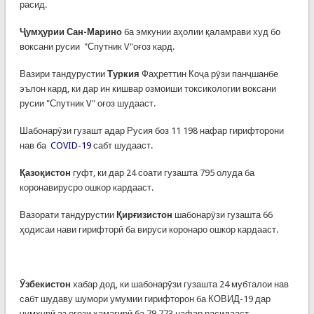
расид.
Ҷумҳурии
Сан-Марино
ба эмкунии аҳолии қаламрави худ бо
воксани русии "Спутник V"оғоз кард.
Вазири тандурустии
Туркия
Фаҳреттин Коҷа рӯзи панҷшанбе
эълон кард, ки дар ин кишвар озмоиши токсикологии воксани
русии "Спутник V" оғоз шудааст.
Шабонарӯзи гузашт адар Русия боз 11 198 нафар гирифторони
нав ба
COVID-19
сабт шудааст.
Қазоқистон
гуфт, ки дар 24 соати гузашта 795 олуда ба
коронавирусро ошкор кардааст.
Вазорати тандурустии
Қирғизистон
шабонарӯзи гузашта 66
ҳодисаи нави гирифторӣ ба вируси коронаро ошкор кардааст.
Ӯзбекистон
хабар дод, ки шабонарӯзи гузашта 24 мубталои нав
сабт шудаву шумори умумии гирифторон ба КОВИД-19 дар
ҷумҳурӣ аз оғози ҳамагирӣ ба 79 773 нафар расидааст.