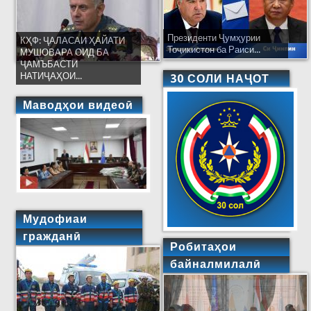
Президенти Ҷумҳурии
КҲФ: ҶАЛАСАИ ҲАЙАТИ
Тоҷикистон ба Раиси...
МУШОВАРА ОИД БА
ҶАМЪБАСТИ
НАТИҶАҲОИ...
30 СОЛИ НАҶОТ
Маводҳои видеоӣ
Мудофиаи
гражданӣ
Робитаҳои
байналмилалӣ