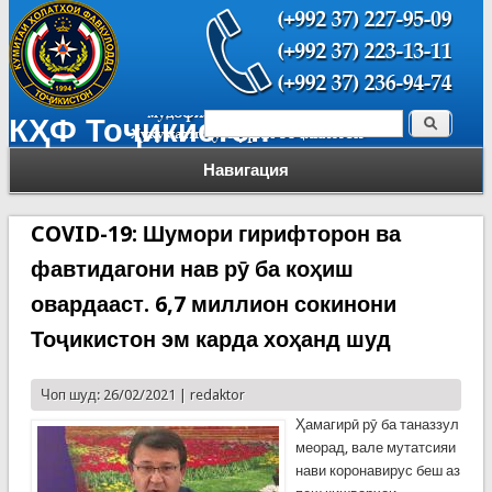
Поиск
КҲФ Тоҷикистон
Форма поиска
Навигация
COVID-19: Шумори гирифторон ва
фавтидагони нав рӯ ба коҳиш
овардааст. 6,7 миллион сокинони
Тоҷикистон эм карда хоҳанд шуд
Чоп шуд: 26/02/2021 |
redaktor
Ҳамагирӣ рӯ ба таназзул
меорад, вале мутатсияи
нави коронавирус беш аз