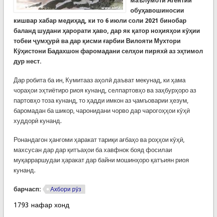
маълумоти Агентии
обуҳавошиносии
кишвар хабар медиҳад, ки то 6 июли соли 2021 бинобар
баланд шудани ҳарорати ҳаво, дар як қатор ноҳияҳои кӯҳии
тобеи ҷумҳурӣ ва дар қисми ғарбии Вилояти Мухтори
Кӯҳистони Бадахшон фаромадани селҳои пиряхӣ аз эҳтимол
дур нест.
Дар робита ба ин, Кумитааз аҳолӣ даъват мекунад, ки ҳама
чораҳои эҳтиётиро риоя кунанд, селпартовҳо ва заҳбурҳоро аз
партовҳо тоза кунанд, то ҳадди имкон аз ҷамъоварии ҳезум,
баромадан ба шикор, чаронидани чорво дар чарогоҳҳои кӯҳӣ
худдорӣ кунанд.
Ронандагон ҳангоми ҳаракат тариқи ағбаҳо ва роҳҳои кӯҳӣ,
махсусан дар дар қитъаҳои ба хавфнок бояд фосилаи
муқарраршудаи ҳаракат дар байни мошинҳоро қатъиян риоя
кунанд.
барчасп:
Ахбори рӯз
1793 нафар хонд