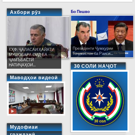
Ахбори рӯз
Бо Пешво
Президенти Ҷумҳурии
КҲФ: ҶАЛАСАИ ҲАЙАТИ
Тоҷикистон ба Раиси...
МУШОВАРА ОИД БА
ҶАМЪБАСТИ
НАТИҶАҲОИ...
30 СОЛИ НАҶОТ
Маводҳои видеоӣ
Мудофиаи
гражданӣ