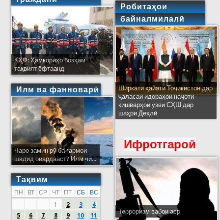
Робитаҳои
байналмилалӣ
КҲФ: Ҳамкориҳо бозҳам
тақвият ёфтаанд
Ширкати ҳайати Тоҷикистон дар
Илм ва фанноварӣ
ҷаласаи идораҳои наҷоти
кишварҳои узви СҲШ дар
шаҳри Деҳлӣ
Ифротгароӣ
Чаро замин рӯ ба гармои
шадид овардааст? Илм чӣ...
Тақвим
ПН
ВТ
СР
ЧТ
ПТ
СБ
ВС
1
2
3
4
Терроризм вабои аср
5
6
7
8
9
10
11