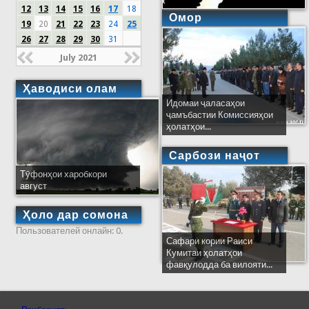
12
13
14
15
16
17
18
Омор
19
20
21
22
23
24
25
26
27
28
29
30
31
July 2021
Ҳаводиси олам
Идомаи ҷаласаҳои
ҷамъбастии Комиссияҳои
ҳолатҳои...
Сарбози наҷот
Тӯфонҳои харобкори
август
Ҳоло дар сомона
Пользователей онлайн: 0.
Сафари кории Раиси
Кумитаи ҳолатҳои
фавқулодда ба вилояти...