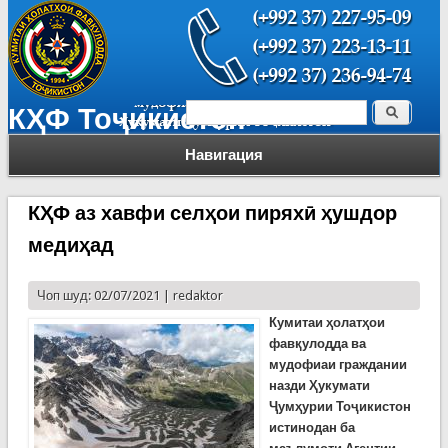
Поиск
КҲФ Тоҷикистон
Форма поиска
Навигация
КҲФ аз хавфи селҳои пиряхӣ ҳушдор
медиҳад
Чоп шуд: 02/07/2021 |
redaktor
Кумитаи ҳолатҳои
фавқулодда ва
мудофиаи граждании
назди Ҳукумати
Ҷумҳурии Тоҷикистон
истинодан ба