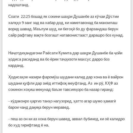
надоштанд.
Соати 22:25 бошад як сокини шаҳри Душанбе аз кӯчаи Дӯстии
халқҳо 9 занг зад ва хабар дод, ки наметавонад ба манзилаш
ворид шавад. Маълум шуд, ки бегоҳӣ бо ду фарзандаш берун
сайр рафтаву вақте бозгашт натавонистааст дарашро боз кунад.
Наҷотдиҳандагони Раёсати Кумита дар шаҳри Душанбе ба ҷойи
ҳодиса расиданд ва бо ёрии таҷҳизоти махсус дарро боз
карданд.
Ҳодисаҳое назири фаромӯш шудани калид дар хона ва ё вайрон
шудани қуфли дар зиёд иттифоқ меуфтанд. Аз ин рӯ, КҲФ аз
сокинон хоҳиш мекунад баъзе тавсияҳоро ба назар гиранд:
- кӯдаконро ҳаргиз танҳо нагузоред, ҳатто агар шумо ҳамагӣ
барои чанд дақиқа берун меравед.
- пеш аз он ки аз хона берун шавед, аввал бубинед, ки оё калидро
бо худ гирифтаед ё на.