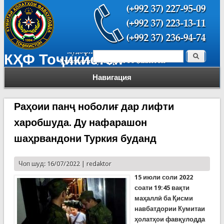
Поиск
КҲФ Тоҷикистон
Форма поиска
Навигация
Раҳоии панҷ ноболиғ дар лифти
харобшуда. Ду нафарашон
шаҳрвандони Туркия буданд
Чоп шуд: 16/07/2022 |
redaktor
15 июли соли 2022
соати 19:45 ва
қ
ти
ма
ҳ
алл
ӣ
ба
Қ
исми
навбатдории Кумитаи
ҳ
олат
ҳ
ои фав
қ
улодда