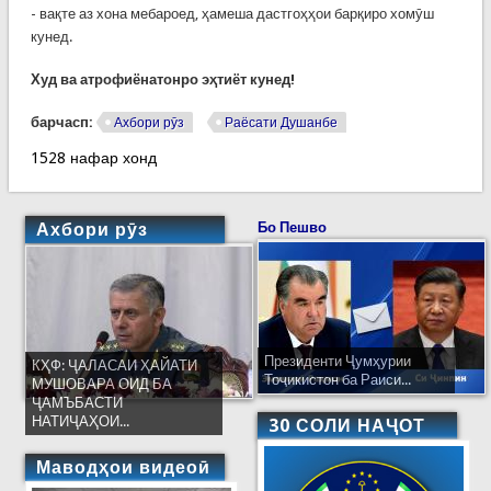
- вақте аз хона мебароед, ҳамеша дастгоҳҳои барқиро хомӯш
кунед.
Худ ва атрофиёнатонро эҳтиёт кунед!
барчасп:
Ахбори рӯз
Раёсати Душанбе
1528 нафар хонд
Ахбори рӯз
Бо Пешво
Президенти Ҷумҳурии
КҲФ: ҶАЛАСАИ ҲАЙАТИ
Тоҷикистон ба Раиси...
МУШОВАРА ОИД БА
ҶАМЪБАСТИ
НАТИҶАҲОИ...
30 СОЛИ НАҶОТ
Маводҳои видеоӣ