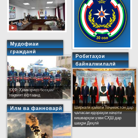
Мудофиаи
гражданӣ
Робитаҳои
байналмилалӣ
КҲФ: Ҳамкориҳо бозҳам
тақвият ёфтаанд
Ширкати ҳайати Тоҷикистон дар
Илм ва фанноварӣ
ҷаласаи идораҳои наҷоти
кишварҳои узви СҲШ дар
шаҳри Деҳлӣ