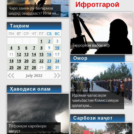
Ифротгароӣ
Чаро замин рӯ ба гармои
шадид овардааст? Илм чӣ...
Тақвим
ПН
ВТ
СР
ЧТ
ПТ
СБ
ВС
1
2
3
Терроризм вабои аср
4
5
6
7
8
9
10
11
12
13
14
15
16
17
Омор
18
19
20
21
22
23
24
25
26
27
28
29
30
31
July 2022
Ҳаводиси олам
Идомаи ҷаласаҳои
ҷамъбастии Комиссияҳои
ҳолатҳои...
Сарбози наҷот
Тӯфонҳои харобкори
август