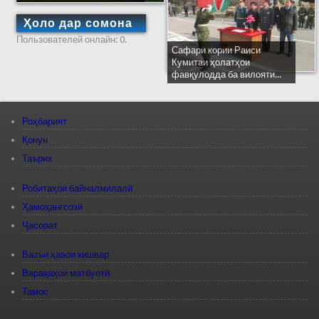
Ҳоло дар сомона
Пользователей онлайн: 0.
Сафари кории Раиси
Кумитаи ҳолатҳои
фавқулодда ба вилояти...
Роҳбарият
Қонун
Таърих
Робитаҳои байналмилалӣ
Ҳамоҳангсозӣ
Ҷасорат
Вазъи ҳавои кишвар
Варақаҳои матбуотӣ
Тамос