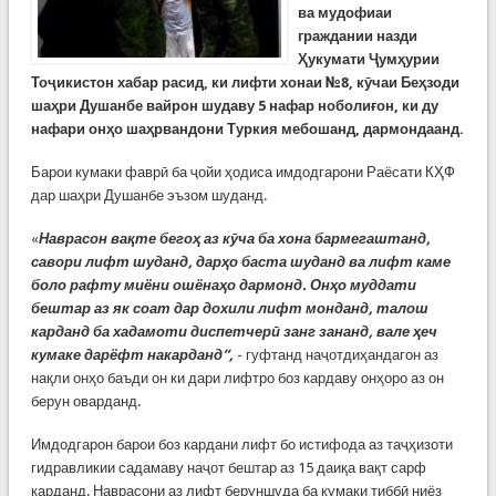
ва мудофиаи
граждании назди
Ҳ
укумати
Ҷ
ум
ҳ
урии
То
ҷ
икистон хабар расид, ки лифти хонаи №8, к
ӯ
чаи Бе
ҳ
зоди
ша
ҳ
ри Душанбе
вайрон шудаву 5 нафар ноболиғон, ки ду
нафари онҳо шаҳрвандони Туркия мебошанд, дармондаанд.
Барои кумаки фаврӣ ба ҷойи ҳодиса имдодгарони Раёсати КҲФ
дар шаҳри Душанбе эъзом шуданд.
«
Наврасон вақте бегоҳ аз кӯча ба хона бармегаштанд,
савори лифт шуданд, дарҳо баста шуданд ва лифт каме
боло рафту миёни ошёнаҳо дармонд. Онҳо муддати
бештар аз як соат дар дохили лифт монданд, талош
карданд ба хадамоти диспетчерӣ занг зананд, вале ҳеч
кумаке дарёфт накарданд”,
- гуфтанд наҷотдиҳандагон аз
нақли онҳо баъди он ки дари лифтро боз кардаву онҳоро аз он
берун оварданд.
Имдодгарон барои боз кардани лифт бо истифода аз таҷҳизоти
гидравликии садамаву наҷот бештар аз 15 даиқа вақт сарф
карданд. Наврасони аз лифт беруншуда ба кумаки тиббӣ ниёз