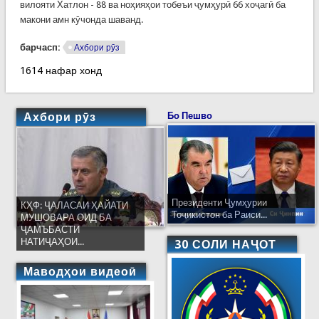
вилояти Хатлон - 88 ва ноҳияҳои тобеъи ҷумҳурӣ 66 хоҷагӣ ба
макони амн кӯчонда шаванд.
барчасп:
Ахбори рӯз
1614 нафар хонд
Ахбори рӯз
Бо Пешво
Президенти Ҷумҳурии
КҲФ: ҶАЛАСАИ ҲАЙАТИ
Тоҷикистон ба Раиси...
МУШОВАРА ОИД БА
ҶАМЪБАСТИ
НАТИҶАҲОИ...
30 СОЛИ НАҶОТ
Маводҳои видеоӣ