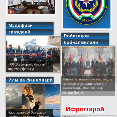
Мудофиаи
гражданӣ
Робитаҳои
байналмилалӣ
КҲФ: Ҳамкориҳо бозҳам
тақвият ёфтаанд
Ширкати ҳайати Тоҷикистон дар
Илм ва фанноварӣ
ҷаласаи идораҳои наҷоти
кишварҳои узви СҲШ дар
шаҳри Деҳлӣ
Ифротгароӣ
Чаро замин рӯ ба гармои
шадид овардааст? Илм чӣ...