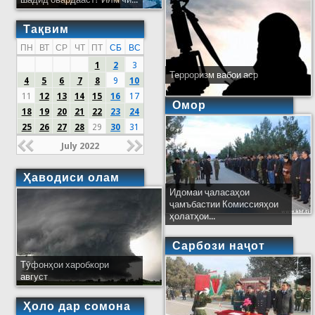
Тақвим
ПН
ВТ
СР
ЧТ
ПТ
СБ
ВС
1
2
3
Терроризм вабои аср
4
5
6
7
8
9
10
11
12
13
14
15
16
17
Омор
18
19
20
21
22
23
24
25
26
27
28
29
30
31
July 2022
Ҳаводиси олам
Идомаи ҷаласаҳои
ҷамъбастии Комиссияҳои
ҳолатҳои...
Сарбози наҷот
Тӯфонҳои харобкори
август
Ҳоло дар сомона