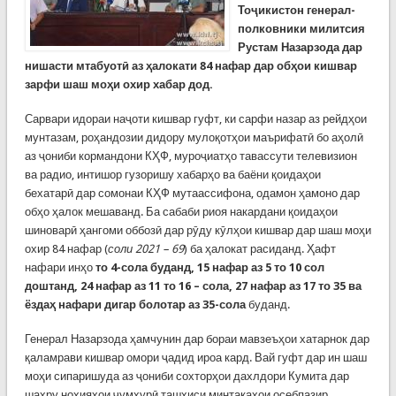
Тоҷикистон генерал-
полковники милитсия
Рустам Назарзода дар
нишасти мтабуотӣ аз ҳалокати 84 нафар дар обҳои кишвар
зарфи шаш моҳи охир хабар дод.
Сарвари идораи наҷоти кишвар гуфт, ки сарфи назар аз рейдҳои
мунтазам, роҳандозии дидору мулоқотҳои маърифатӣ бо аҳолӣ
аз ҷониби кормандони КҲФ, муроҷиатҳо тавассути телевизион
ва радио, интишор гузоришу хабарҳо ва баёни қоидаҳои
бехатарӣ дар сомонаи КҲФ мутаассифона, одамон ҳамоно дар
обҳо ҳалок мешаванд. Ба сабаби риоя накардани қоидаҳои
шиноварӣ ҳангоми оббозӣ дар рӯду кӯлҳои кишвар дар шаш моҳи
охир 84 нафар (
соли 2021 – 69
) ба ҳалокат расиданд. Ҳафт
нафари инҳо
то 4-сола буданд, 15 нафар аз 5 то 10 сол
доштанд, 24 нафар аз 11 то 16 – сола, 27 нафар аз 17 то 35 ва
ёздаҳ нафари дигар болотар аз 35-сола
буданд.
Генерал Назарзода ҳамчунин дар бораи мавзеъҳои хатарнок дар
қаламрави кишвар омори ҷадид ироа кард. Вай гуфт дар ин шаш
моҳи сипаришуда аз ҷониби сохторҳои дахлдори Кумита дар
шаҳру ноҳияҳои ҷумҳурӣ ташхиси минтақаҳои осебпазир