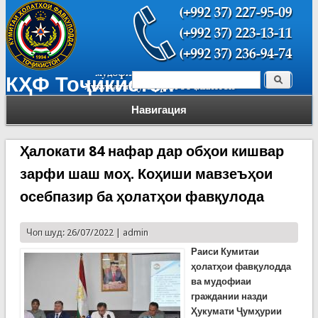
Поиск
КҲФ Тоҷикистон
Форма поиска
Навигация
Ҳалокати 84 нафар дар обҳои кишвар
зарфи шаш моҳ. Коҳиши мавзеъҳои
осебпазир ба ҳолатҳои фавқулода
Чоп шуд: 26/07/2022 |
admin
Раиси Кумитаи
ҳолатҳои фавқулодда
ва мудофиаи
граждании назди
Ҳукумати Ҷумҳурии