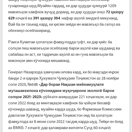
гузаронида шуд.Муайян гардид, ки дар ҳудуди ҷумҳурӣ 1209
мавзеъҳои хавфнок вуҷуд доранд, ки дар ҳудуди онҳо
72 ҳазору
629
хоҷагӣ ва
391 ҳазору 304
нафар аҳолӣ зиндагӣ мекунанд.
Вай ба он таъкид кард, ки қисми зиёди ин мавзеъҳо ба селҳо ва
обхезиҳо осебпазиранд.
Раиси Кумитаи ҳолатҳои фавқулодда гуфт, ки дар қиёс ба
солҳои пеш мавзеъҳои осебпазир барои аҳолӣ кам шудаанд ва
сабабаш он аст, ки тадриҷан аҳолӣ аз ин гуна мавзеъҳои ба
маконҳои амн кӯчонида мешаванд.
Генерал Назарзода ҳамчунин илова кард, ки бо мақсади иҷрои
банди 2-и қарори Ҳукумати Ҷумҳурии Тоҷикистон аз 28 ноябри
соли 2020, №648 «
Дар бораи Нақшаи миёнамуҳлати
муташаккилона кӯчонидани муҳоҷирони экологӣ барои
солҳои 2021-2023
» рӯйхати аниқшудаи 221 хоҷагиҳое, ки дар
соли 2022 бояд аз минтақаҳои хавфнок ба ҷойҳои бехавф
кӯчонида шаванд, муайян карда шуда, бо Фармоиши Комиссияи
давлатии Ҳукумати Ҷумҳурии Тоҷикистон оид ба ҳолатҳои
фавқулода аз 8 июни соли 2022 тасдиқ карда шуд. Тибқи он бояд
аз ВМКБ 7 хоҷагӣ; дар қаламрави вилояти Суғд 60 хоҷагӣ;