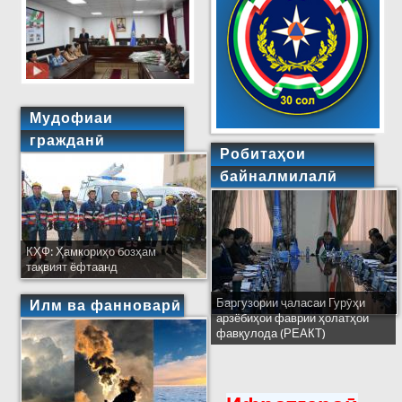
Мудофиаи
гражданӣ
Робитаҳои
байналмилалӣ
КҲФ: Ҳамкориҳо бозҳам
тақвият ёфтаанд
Баргузории ҷаласаи Гурӯҳи
Илм ва фанноварӣ
арзёбиҳои фаврии ҳолатҳои
фавқулода (РЕАКТ)