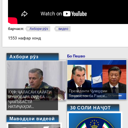
барчасп:
Ахбори рӯз
видео
1553 нафар хонд
Ахбори рӯз
Бо Пешво
Президенти Ҷумҳурии
КҲФ: ҶАЛАСАИ ҲАЙАТИ
Тоҷикистон ба Раиси...
МУШОВАРА ОИД БА
ҶАМЪБАСТИ
НАТИҶАҲОИ...
30 СОЛИ НАҶОТ
Маводҳои видеоӣ