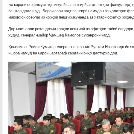
Ба корҳои соҳилмустаҳкамкунӣ ва пешгирӣ аз ҳолатҳои фавқулода, 
бештар дода шуд. Барои сари вақт пешгирӣ намудан аз ҳолатҳои фа
маконҳои осебпазир корҳои пешгирикунанда аз хатари офатҳо роҳан
Дар масъалаи роҳандозии корҳои пешгирӣ аз офатҳои табиӣ сардори
ҳудуд, генерал-майор Ҷамшед Камолов суханронӣ кард.
Ҳамзамон Раиси Кумита, генерал-полковник Рустам Назарзода ба як
ишора намуд ва барои бартараф кардани онҳо дастурҳо дод.