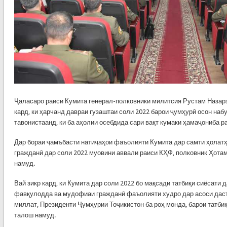
Ҷаласаро раиси Кумита генерал-полковники милитсия Рустам Назар
кард, ки ҳарчанд давраи гузаштаи соли 2022 барои ҷумҳурӣ осон наб
тавонистаанд, ки ба аҳолии осебдида сари вақт кумаки ҳамаҷониба 
Дар бораи ҷамъбасти натиҷаҳои фаъолияти Кумита дар самти ҳола
гражданӣ дар соли 2022 муовини аввали раиси КҲФ, полковник Ҳот
намуд.
Вай зикр кард, ки Кумита дар соли 2022 бо мақсади татбиқи сиёсати 
фавқулодда ва мудофиаи гражданӣ фаъолияти худро дар асоси дас
миллат, Президенти Ҷумҳурии Тоҷикистон ба роҳ монда, барои татби
талош намуд.