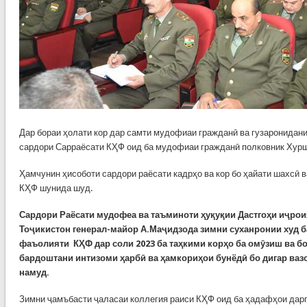
Дар бораи ҳолати кор дар самти мудофиаи гражданӣ ва гузаронидани
сардори Сарраёсати КҲФ оид ба мудофиаи гражданӣ полковник Хурш
Ҳамчунин ҳисоботи сардори раёсати кадрҳо ва кор бо ҳайати шахсӣ в
КҲФ шунида шуд.
Сардори Раёсати мудофеа ва таъминоти ҳуқуқии Дастгоҳи иҷро
Тоҷикистон генерал-майор А.Маҷидзода зимни суханронии худ б
фаъолияти КҲФ дар соли 2023 ба таҳкими корҳо ба омӯзиш ва б
бардоштани интизоми ҳарбӣ ва ҳамкориҳои бунёдӣ бо дигар ваз
намуд.
Зимни ҷамъбасти ҷаласаи коллегия раиси КҲФ оид ба ҳадафҳои дарп