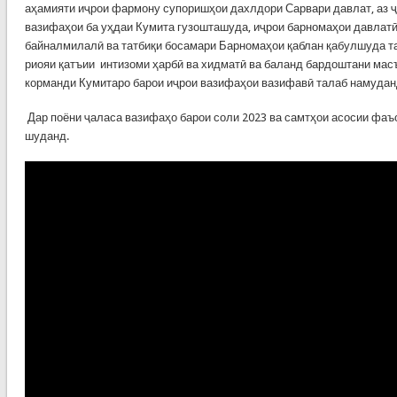
аҳамияти иҷрои фармону супоришҳои дахлдори Сарвари давлат, аз 
вазифаҳои ба уҳдаи Кумита гузошташуда, иҷрои барномаҳои давлатӣ
байналмилалӣ ва татбиқи босамари Барномаҳои қаблан қабулшуда т
риояи қатъии интизоми ҳарбӣ ва хидматӣ ва баланд бардоштани мас
корманди Кумитаро барои иҷрои вазифаҳои вазифавӣ талаб намудан
Дар поёни ҷаласа вазифаҳо барои соли 2023 ва самтҳои асосии фа
шуданд.