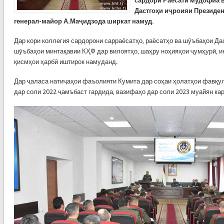
сардори Раёсати мудофиа в
Дастгоҳи иҷроияи Президен
генерал-майор А.Маҷидзода ширкат намуд.
Дар кори коллегия сардорони сарраёсатҳо, раёсатҳо ва шӯъбаҳои Дас
шӯъбаҳои минтақавии КҲФ дар вилоятҳо, шаҳру ноҳияҳои ҷумҳурӣ, 
қисмҳои ҳарбӣ иштирок намуданд.
Дар ҷаласа натиҷаҳои фаъолияти Кумита дар соҳаи ҳолатҳои фавқу
дар соли 2022 ҷамъбаст гардида, вазифаҳо дар соли 2023 муайян ка