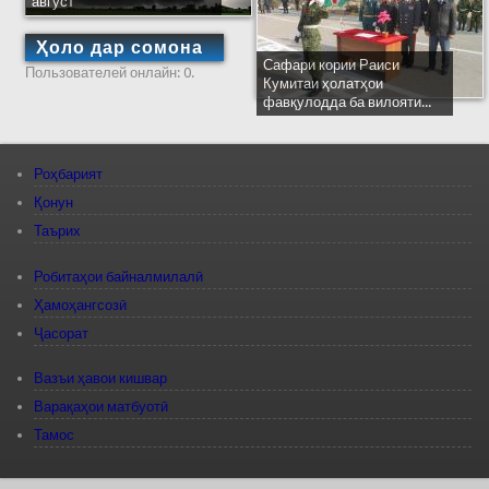
август
Ҳоло дар сомона
Сафари кории Раиси
Пользователей онлайн: 0.
Кумитаи ҳолатҳои
фавқулодда ба вилояти...
Роҳбарият
Қонун
Таърих
Робитаҳои байналмилалӣ
Ҳамоҳангсозӣ
Ҷасорат
Вазъи ҳавои кишвар
Варақаҳои матбуотӣ
Тамос