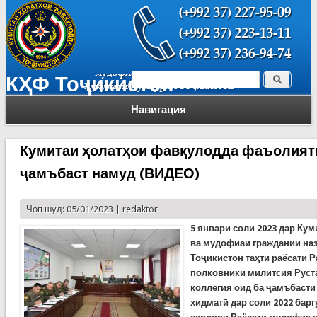
Поиск
КҲФ Тоҷикистон
Форма поиска
Навигация
Кумитаи ҳолатҳои фавқулодда фаъолияти
ҷамъбаст намуд (ВИДЕО)
Чоп шуд: 05/01/2023 |
redaktor
5 январ
и соли
2023
дар Кум
ва мудофиаи граждании на
Тоҷикистон таҳти раёсати Р
полковники милитсия Руст
коллегия оид ба ҷамъбаст
хидматӣ дар соли 2022 барг