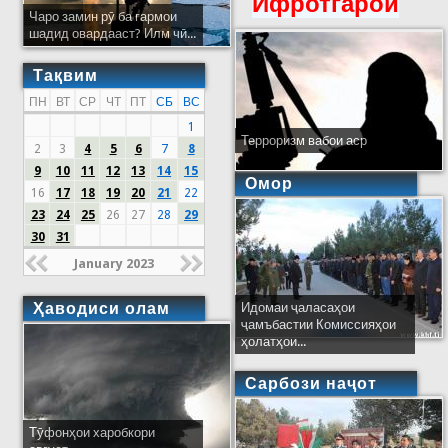
Ифротгароӣ
Чаро замин рӯ ба гармои
шадид овардааст? Илм чӣ...
Тақвим
ПН
ВТ
СР
ЧТ
ПТ
СБ
ВС
1
Терроризм вабои аср
2
3
4
5
6
7
8
9
10
11
12
13
14
15
Омор
16
17
18
19
20
21
22
23
24
25
26
27
28
29
30
31
January 2023
Ҳаводиси олам
Идомаи ҷаласаҳои
ҷамъбастии Комиссияҳои
ҳолатҳои...
Сарбози наҷот
Тӯфонҳои харобкори