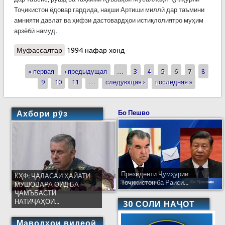
Тоҷикистон ёдовар гардида, нақши Артиши миллӣ дар таъмини
амнияти давлат ва ҳифзи дастовардҳои истиқлолиятро муҳим
арзёбӣ намуд.
Муфассалтар
о КҲФ-ХАТЛОН: ТАНТАНҲОИ ИДОНА
1994 нафар хонд
« первая
‹ предыдущая
…
3
4
5
6
7
8
Страницы
9
10
11
…
следующая ›
последняя »
Ахбори рӯз
Бо Пешво
Президенти Ҷумҳурии
КҲФ: ҶАЛАСАИ ҲАЙАТИ
Тоҷикистон ба Раиси...
МУШОВАРА ОИД БА
ҶАМЪБАСТИ
НАТИҶАҲОИ...
30 СОЛИ НАҶОТ
Маводҳои видеоӣ