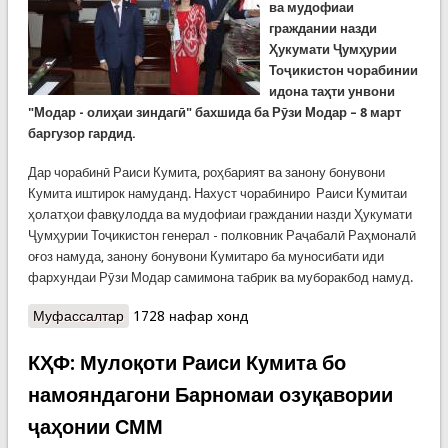
ва мудофиаи
граждании назди
Ҳукумати Ҷумҳурии
Тоҷикистон чорабинии
идона таҳти унвони
"Модар - олиҳаи зиндагӣ" бахшида ба Рӯзи Модар – 8 март
баргузор гардид.
Дар чорабинӣ Раиси Кумита, роҳбарият ва занону бонувони
Кумита иштирок намуданд. Нахуст чорабиниро Раиси Кумитаи
ҳолатҳои фавқулодда ва мудофиаи граждании назди Ҳукумати
Ҷумҳурии Тоҷикистон генерал - полковник Раҷабалӣ Раҳмоналӣ
оғоз намуда, занону бонувони Кумитаро ба муносибати иди
фархундаи Рӯзи Модар самимона табрик ва муборакбод намуд.
Муфассалтар
о КҲФ: Таҷлили Рӯзи Модар дар Кумитаи
1728 нафар хонд
ҳолатҳои фавқулодда ва мудофиаи гражданӣ
КҲФ: Мулоқоти Раиси Кумита бо
намояндагони Барномаи озуқавории
ҷаҳонии СММ