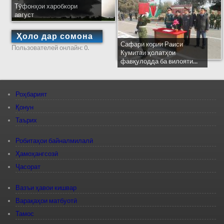
Тӯфонҳои харобкори
август
Ҳоло дар сомона
Сафари кории Раиси
Пользователей онлайн: 0.
Кумитаи ҳолатҳои
фавқулодда ба вилояти...
Роҳбарият
Қонун
Таърих
Робитаҳои байналмилалӣ
Ҳамоҳангсозӣ
Ҷасорат
Вазъи ҳавои кишвар
Варақаҳои матбуотӣ
Тамос