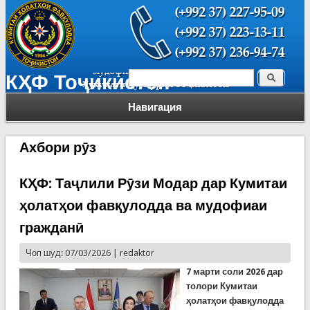
Поиск
КҲФ Тоҷикистон
Форма поиска
Навигация
Ахбори рӯз
КҲФ: Таҷлили Рӯзи Модар дар Кумитаи
ҳолатҳои фавқулодда ва мудофиаи
гражданӣ
Чоп шуд: 07/03/2026 |
redaktor
7 марти соли 2026 дар
толори Кумитаи
ҳолатҳои фавқулодда