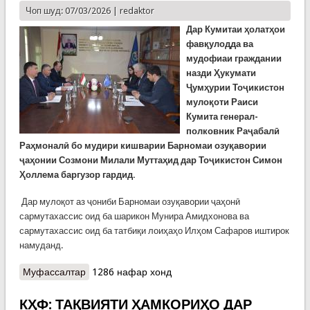
Чоп шуд: 07/03/2026 |
redaktor
Дар Кумитаи ҳолатҳои
фавқулодда ва
мудофиаи граждании
назди Ҳукумати
Ҷумҳурии Тоҷикистон
мулоқоти Раиси
Кумита генерал-
полковник Раҷабалӣ
Раҳмоналӣ бо мудири кишварии Барномаи озуқавории
ҷаҳонии Созмони Милали Муттаҳид дар Тоҷикистон Симон
Ҳоллема баргузор гардид.
Дар мулоқот аз ҷониби Барномаи озуқавории ҷаҳонӣ
сармутахассис оид ба шарикон Мунира Амидхонова ва
сармутахассис оид ба татбиқи лоиҳаҳо Илҳом Сафаров иштирок
намуданд.
Муфассалтар
о КҲФ: Мулоқоти Раиси Кумита бо
1286 нафар хонд
намояндагони Барномаи озуқавории ҷаҳонии
СММ
КҲФ: ТАҚВИЯТИ ҲАМКОРИҲО ДАР