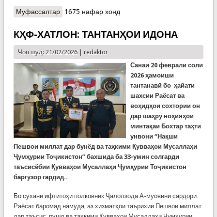
Муфассалтар
о КҲФ: "СКАЛА - 2026"
1675 нафар хонд
КҲФ-ХАТЛОН: ТАНТАНҲОИ ИДОНА
Чоп шуд: 21/02/2026 |
redaktor
Санаи 20 феврали соли
2026 ҳамоиши
тантанавӣ бо ҳайати
шахсии Раёсат ва
воҳидҳои сохтории он
дар шаҳру ноҳияҳои
минтақаи Бохтар таҳти
унвони “Нақши
Пешвои миллат дар бунёд ва таҳкими Қувваҳои Мусаллаҳи
Ҷумҳурии Тоҷикистон” бахшида ба 33-умин солгарди
таъсисёбии Қувваҳои Мусаллаҳи Ҷумҳурии Тоҷикистон
баргузор гардид..
Бо сухани ифтитоҳӣ полковник Ҷалолзода А-муовини сардори
Раёсат баромад намуда, аз хизматҳои таърихии Пешвои миллат
дар таъсис, рушд ва таҳкими Қувваҳои Мусаллаҳи Ҷумҳурии