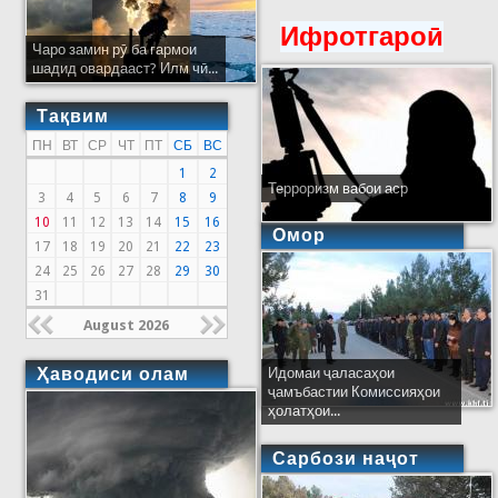
Ифротгароӣ
Чаро замин рӯ ба гармои
шадид овардааст? Илм чӣ...
Тақвим
ПН
ВТ
СР
ЧТ
ПТ
СБ
ВС
1
2
Терроризм вабои аср
3
4
5
6
7
8
9
10
11
12
13
14
15
16
Омор
17
18
19
20
21
22
23
24
25
26
27
28
29
30
31
August 2026
Ҳаводиси олам
Идомаи ҷаласаҳои
ҷамъбастии Комиссияҳои
ҳолатҳои...
Сарбози наҷот