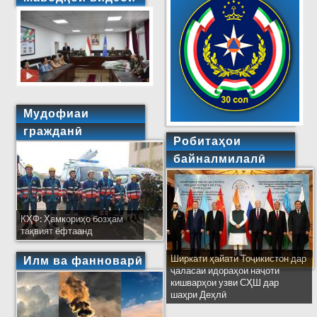
Мудофиаи
гражданӣ
Робитаҳои
байналмилалӣ
КҲФ: Ҳамкориҳо бозҳам
тақвият ёфтаанд
Ширкати ҳайати Тоҷикистон дар
Илм ва фанноварӣ
ҷаласаи идораҳои наҷоти
кишварҳои узви СҲШ дар
шаҳри Деҳлӣ