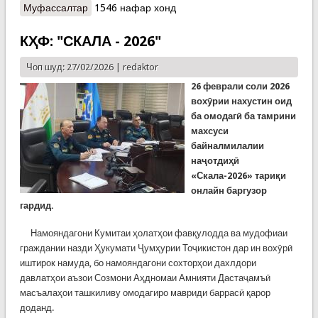
Муфассалтар
о КҲФ: ТАҚВИЯТИ ҲАМКОРИҲО ДАР САМТИ
1546 нафар хонд
ОМОДАСОЗИИ КАДРҲО
КҲФ: "СКАЛА - 2026"
Чоп шуд: 27/02/2026 |
redaktor
26 феврали соли 2026
вохӯрии нахустин оид
ба омодагӣ ба тамрини
махсуси
байналмилалии
наҷотдиҳӣ
«Скала-2026» тариқи
онлайн баргузор
гардид.
Намояндагони Кумитаи ҳолатҳои фавқулодда ва мудофиаи
граждании назди Ҳукумати Ҷумҳурии Тоҷикистон дар ин вохӯрӣ
иштирок намуда, бо намояндагони сохторҳои дахлдори
давлатҳои аъзои Созмони Аҳдномаи Амнияти Дастаҷамъӣ
масъалаҳои ташкиливу омодагиро мавриди баррасӣ қарор
доданд.