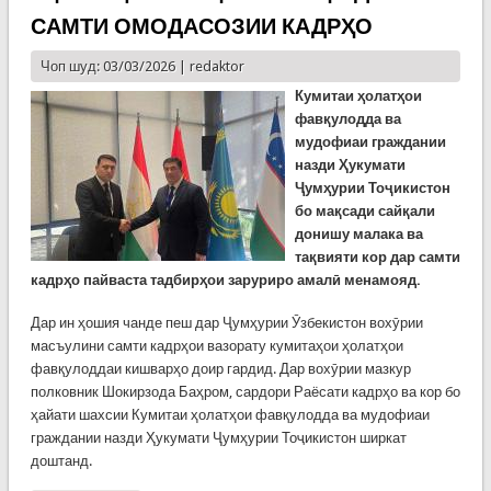
САМТИ ОМОДАСОЗИИ КАДРҲО
Чоп шуд: 03/03/2026 |
redaktor
Кумитаи ҳолатҳои
фавқулодда ва
мудофиаи граждании
назди Ҳукумати
Ҷумҳурии Тоҷикистон
бо мақсади сайқали
донишу малака ва
тақвияти кор дар самти
кадрҳо пайваста тадбирҳои заруриро амалӣ менамояд.
Дар ин ҳошия чанде пеш дар Ҷумҳурии Ӯзбекистон вохӯрии
масъулини самти кадрҳои вазорату кумитаҳои ҳолатҳои
фавқулоддаи кишварҳо доир гардид. Дар вохӯрии мазкур
полковник Шокирзода Баҳром, сардори Раёсати кадрҳо ва кор бо
ҳайати шахсии Кумитаи ҳолатҳои фавқулодда ва мудофиаи
граждании назди Ҳукумати Ҷумҳурии Тоҷикистон ширкат
доштанд.