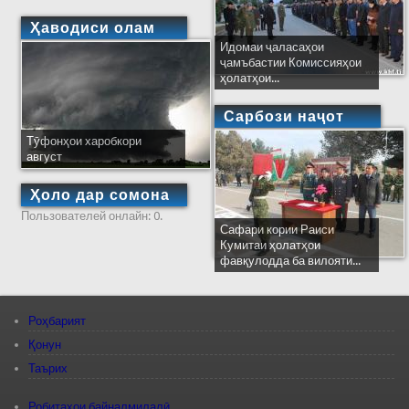
Ҳаводиси олам
Идомаи ҷаласаҳои
ҷамъбастии Комиссияҳои
ҳолатҳои...
Сарбози наҷот
Тӯфонҳои харобкори
август
Ҳоло дар сомона
Пользователей онлайн: 0.
Сафари кории Раиси
Кумитаи ҳолатҳои
фавқулодда ба вилояти...
Роҳбарият
Қонун
Таърих
Робитаҳои байналмилалӣ