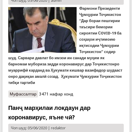
Чоп шуд: 05/06/2020 |
admin
Фармони Президенти
Ҷумҳурии Тоҷикистон
“Дар бораи пешгирии
таъсири бемории
сироятии СOVID-19 ба
соҳаҳои иҷтимоию
иқтисодии Ҷумҳурии
Тоҷикистон” содир
шуд. Сарвари давлат бо имзои ин санади муҳим як
барномаи мубориза зидди коронавирус дар Тоҷикистонро
муаррифӣ карданд ва Ҳукумати кишвар вазифадор шудааст
онро дақиқан амалӣ созад. Ҳукумати Ҷумҳурии Тоҷикистон
тибқи тартиби
Муфассалтар
о Фармони Президенти Ҷумҳурии Тоҷикистон
3471 нафар хонд
“Дар бораи пешгирии таъсири бемории
сироятии СOVID-19...” содир шуд
Панҷ марҳилаи локдаун дар
коронавирус, яъне чӣ?
Чоп шуд: 05/06/2020 |
redaktor