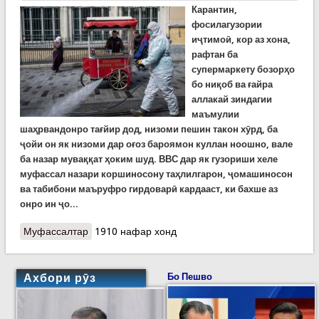
Карантин,
фосилагузории
иҷтимоӣ, кор аз хона,
рафтан ба
супермаркету бозорҳо
бо ниқоб ва ғайра
аллакай зиндагии
маъмулии
шаҳрвандонро тағйир дод, низоми пешин такон хӯрд, ба
ҷойи он як низоми дар оғоз бароямон куллан ноошно, вале
ба назар муваққат ҳоким шуд. ВВС дар як гузориши хеле
муфассал назари коршиносону таҳлилгарон, ҷомашиносон
ва табибони маъруфро гирдоварӣ кардааст, ки бахше аз
онро ин ҷо...
Муфассалтар
о Панҷ марҳилаи локдаун дар коронавирус,
1910 нафар хонд
яъне чӣ?
Ахбори рӯз
Бо Пешво