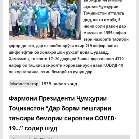
ва ҳифзи иҷтимоии
аҳолии Ҷумҳурии
Тоҷикистон иттилоъ
дод, ки то имрӯз, 5
июни соли равон дар
мамлакат 1355 нафар
зери назорати табибон
қарор дошта, дар як шабонарӯзи охир 219 нафар пас аз
шифо ёфтан ба хонаҳояшон рухсат дода шудаанд.
Ҳамзамон, то соати 17: 20 дақиқаи 5 июн дар кишвар 4370
нафар бо ташхиси сирояти коронавируси нави КОВИД-19
ошкор гардида, аз ин беморӣ то кунун дар...
Муфассалтар
о Вазорати тандурустии Тоҷикистон гуфт, ки 57
1838 нафар хонд
дарсади мубталоён ба коронавирус шифо
ёфтанд
Фармони Президенти Ҷумҳурии
Тоҷикистон “Дар бораи пешгирии
таъсири бемории сироятии СOVID-
19...” содир шуд