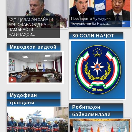
Президенти Ҷумҳурии
КҲФ: ҶАЛАСАИ ҲАЙАТИ
Тоҷикистон ба Раиси...
МУШОВАРА ОИД БА
ҶАМЪБАСТИ
НАТИҶАҲОИ...
30 СОЛИ НАҶОТ
Маводҳои видеоӣ
Мудофиаи
гражданӣ
Робитаҳои
байналмилалӣ