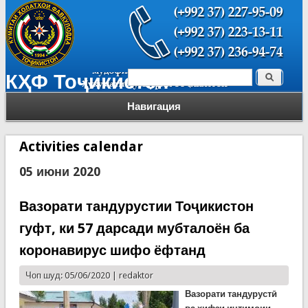
Поиск
КҲФ Тоҷикистон
Форма поиска
Навигация
Activities calendar
05 июни 2020
Вазорати тандурустии Тоҷикистон
гуфт, ки 57 дарсади мубталоён ба
коронавирус шифо ёфтанд
Чоп шуд: 05/06/2020 |
redaktor
Вазорати тандурустӣ