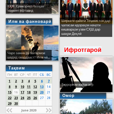
КҲФ: Ҳамкориҳо бозҳам
тақвият ёфтаанд
Ширкати ҳайати Тоҷикистон дар
Илм ва фанноварӣ
ҷаласаи идораҳои наҷоти
кишварҳои узви СҲШ дар
шаҳри Деҳлӣ
Ифротгароӣ
Чаро замин рӯ ба гармои
шадид овардааст? Илм чӣ...
Тақвим
ПН
ВТ
СР
ЧТ
ПТ
СБ
ВС
1
2
3
4
5
6
7
Терроризм вабои аср
8
9
10
11
12
13
14
15
16
17
18
19
20
21
Омор
22
23
24
25
26
27
28
29
30
June 2020