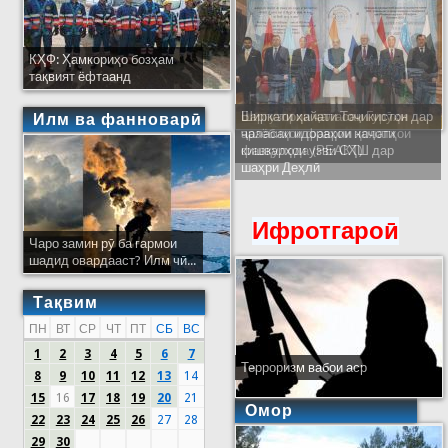
КҲФ: Ҳамкориҳо бозҳам
тақвият ёфтаанд
Ширкати ҳайати Тоҷикистон дар
Илм ва фанноварӣ
ҷаласаи идораҳои наҷоти
кишварҳои узви СҲШ дар
шаҳри Деҳлӣ
Ифротгароӣ
Чаро замин рӯ ба гармои
шадид овардааст? Илм чӣ...
Тақвим
ПН
ВТ
СР
ЧТ
ПТ
СБ
ВС
1
2
3
4
5
6
7
Терроризм вабои аср
8
9
10
11
12
13
14
15
16
17
18
19
20
21
Омор
22
23
24
25
26
27
28
29
30