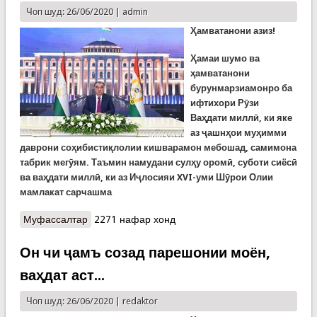
Чоп шуд: 26/06/2020 |
admin
Ҳамватанони азиз!
Ҳамаи шумо ва
ҳамватанони
бурунмарзиамонро ба
ифтихори Рӯзи
Ваҳдати миллӣ, ки яке
аз ҷашнҳои муҳимми
даврони соҳибистиқлолии кишварамон мебошад, самимона
табрик мегӯям. Таъмин намудани сулҳу оромӣ, суботи сиёсӣ
ва ваҳдати миллӣ, ки аз Иҷлосияи XVI-уми Шӯрои Олии
мамлакат сарчашма
Муфассалтар
о Паёми шодбошии Президенти Ҷумҳурии
2271 нафар хонд
Тоҷикистон, Пешвои миллат муҳтарам Эмомалӣ
Раҳмон ба муносибати Рӯзи Ваҳдати миллӣ
Он чи ҷамъ созад парешонии моён,
(ВИДЕО)
ваҳдат аст...
Чоп шуд: 26/06/2020 |
redaktor