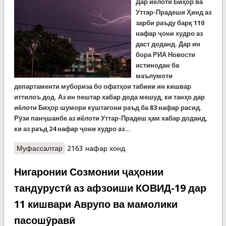
Дар иёлоти Биҳор ва
Уттар-Прадеши Ҳинд аз
зарби раъду барқ 110
нафар ҷони худро аз
даст доданд. Дар ин
бора РИА Новости
истинодан ба
маълумоти
департаменти мубориза бо офатҳои табиии ин кишвар
иттилоъ дод. Аз ин пештар хабар дода мешуд, ки танҳо дар
иёлоти Биҳор шумори куштагони раъд ба 83 нафар расид.
Рӯзи панҷшанбе аз иёлоти Уттар-Прадеш ҳам хабар доданд,
ки аз раъд 24 нафар ҷони худро аз...
Муфассалтар
о Бар асари раъду барқ зарфи ду рӯз 110 нафар
2163 нафар хонд
дар Ҳинд кушта шуданд (Видео)
Нигаронии Созмонии ҷаҳонии
тандурустӣ аз афзоиши КОВИД-19 дар
11 кишвари Аврупо ва мамолики
пасошӯравӣ