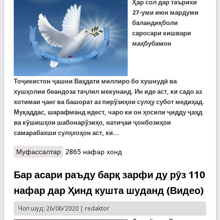
Ҳар сол дар таърихи
27-уми июн мардуми
баландиқболи
саросари кишвари
маҳбубамон
То
ҷ
икистон
ҷ
ашни
В
аҳдати миллиро бо хушнуд
ӣ
ва
хушҳолии беандоза та
ҷ
лил мекунанд. Ин иде аст, ки садо аз
хотимаи
ҷ
анг ва башорат аз пирўзиҳои сулҳу субот медиҳад.
Муқаддас, шарафманд идест, чаро ки он ҳосили
ҷ
идду
ҷ
аҳд
ва кўшишҳои шабонарўзиҳо, нати
ҷ
аи
ҷ
онбозиҳои
самарабахши сулҳхоҳон аст, ки...
Муфассалтар
о Он чи ҷамъ созад парешонии моён, ваҳдат
2865 нафар хонд
аст...
Бар асари раъду барқ зарфи ду рӯз 110
нафар дар Ҳинд кушта шуданд (Видео)
Чоп шуд: 26/06/2020 |
redaktor