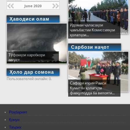
June 2020
Ҳаводиси олам
Идомаи ҷаласаҳои
ҷамъбастии Комиссияҳои
ҳолатҳои...
Сарбози наҷот
Тӯфонҳои харобкори
август
Ҳоло дар сомона
Пользователей онлайн: 0.
Сафари кории Раиси
Кумитаи ҳолатҳои
фавқулодда ба вилояти...
Роҳбарият
Қонун
Таърих