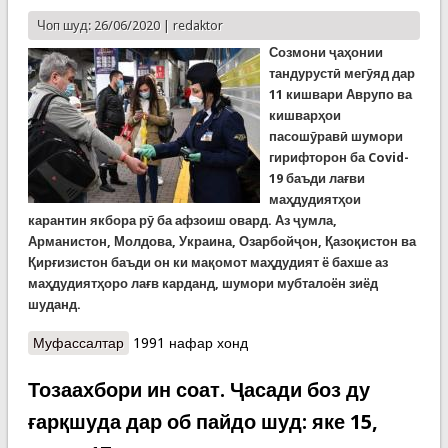
Чоп шуд: 26/06/2020 |
redaktor
Созмони ҷаҳонии
тандурустӣ мегӯяд дар
11 кишвари Аврупо ва
кишварҳои
пасошӯравӣ шумори
гирифторон ба Covid-
19 баъди лағви
маҳдудиятҳои
карантин якбора рӯ ба афзоиш овард. Аз ҷумла,
Арманистон, Молдова, Украина, Озарбойҷон, Қазоқистон ва
Қирғизистон баъди он ки мақомот маҳдудият ё бахше аз
маҳдудиятҳоро лағв карданд, шумори мубталоён зиёд
шуданд.
Муфассалтар
о Нигаронии Созмонии ҷаҳонии тандурустӣ аз
1991 нафар хонд
афзоиши КОВИД-19 дар 11 кишвари Аврупо ва
мамолики пасошӯравӣ
Тозаахбори ин соат. Ҷасади боз ду
ғарқшуда дар об пайдо шуд: яке 15,