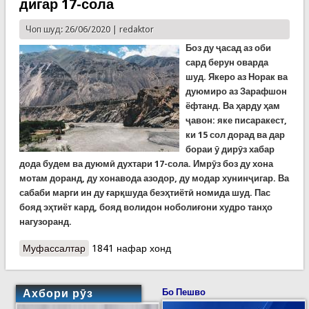
дигар 17-сола
Чоп шуд: 26/06/2020 |
redaktor
Боз ду ҷасад аз оби
сард берун оварда
шуд. Якеро аз Норак ва
дуюмиро аз Зарафшон
ёфтанд. Ва ҳарду ҳам
ҷавон: яке писаракест,
ки 15 сол дорад ва дар
бораи ӯ дирӯз хабар
дода будем ва дуюмӣ духтари 17-сола. Имрӯз боз ду хона
мотам доранд, ду хонавода азодор, ду модар хунинҷигар. Ва
сабаби марги ин ду ғарқшуда беэҳтиётӣ номида шуд. Пас
бояд эҳтиёт кард, бояд волидон ноболиғони худро танҳо
нагузоранд.
Муфассалтар
о Тозаахбори ин соат. Ҷасади боз ду ғарқшуда
1841 нафар хонд
дар об пайдо шуд: яке 15, дигар 17-сола
Ахбори рӯз
Бо Пешво