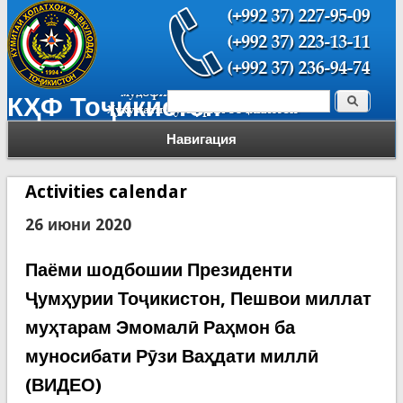
Поиск
КҲФ Тоҷикистон
Форма поиска
Навигация
Activities calendar
26 июни 2020
Паёми шодбошии Президенти
Ҷумҳурии Тоҷикистон, Пешвои миллат
муҳтарам Эмомалӣ Раҳмон ба
муносибати Рӯзи Ваҳдати миллӣ
(ВИДЕО)