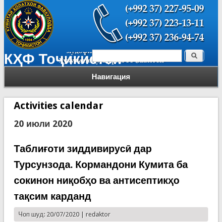
Поиск
КҲФ Тоҷикистон
Форма поиска
Навигация
Activities calendar
20 июли 2020
Таблиғоти зиддивирусӣ дар
Турсунзода. Кормандони Кумита ба
сокинон ниқобҳо ва антисептикҳо
тақсим карданд
Чоп шуд: 20/07/2020 |
redaktor