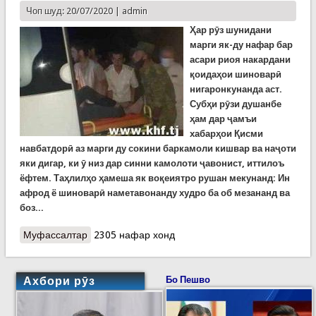
Чоп шуд: 20/07/2020 |
admin
Ҳар рӯз шунидани
марги як-ду нафар бар
асари риоя накардани
қоидаҳои шиноварӣ
нигаронкунанда аст.
Субҳи рӯзи душанбе
ҳам дар ҷамъи
хабарҳои Қисми
навбатдорӣ аз марги ду сокини баркамоли кишвар ва наҷоти
яки дигар, ки ӯ низ дар синни камолоти ҷавонист, иттилоъ
ёфтем. Таҳлилҳо ҳамеша як воқеиятро рушан мекунанд: Ин
афрод ё шиноварӣ наметавонанду худро ба об мезананд ва
боз...
Муфассалтар
о Марги ду нафар ва наҷоти як нафар дар
2305 нафар хонд
обҳои кишвар. Кумитаи ҳолатҳои фавқулодда
ҳушдор медиҳад: ЭҲТИЁТ КУНЕД!!!
Ахбори рӯз
Бо Пешво