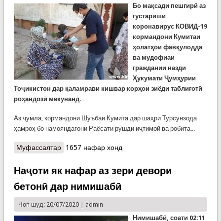
Бо мақсади пешгирӣ аз
густариши
коронавирус КОВИД-19
кормандони Кумитаи
ҳолатҳои фавқулодда
ва мудофиаи
граждании назди
Ҳукумати Ҷумҳурии
Тоҷикистон дар қаламрави кишвар корҳои зиёди таблиғотӣ
роҳандозӣ мекунанд
.
Аз ҷумла, кормандони Шуъбаи Кумита дар шаҳри Турсунзода
ҳамроҳ бо намояндагони Раёсати рушди иҷтимоӣ ва робита...
Муфассалтар
о Таблиғоти зиддивирусӣ дар Турсунзода.
1657 нафар хонд
Кормандони Кумита ба сокинон ниқобҳо ва
антисептикҳо тақсим карданд
Наҷоти як нафар аз зери девори
бетонӣ дар нимишабӣ
Чоп шуд: 20/07/2020 |
admin
Нимишабӣ, соати 02:11