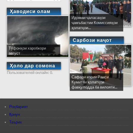
Ҳаводиси олам
Идомаи ҷаласаҳои
ҷамъбастии Комиссияҳои
ҳолатҳои...
Сарбози наҷот
Тӯфонҳои харобкори
август
Ҳоло дар сомона
Пользователей онлайн: 0.
Сафари кории Раиси
Кумитаи ҳолатҳои
фавқулодда ба вилояти...
Роҳбарият
Қонун
Таърих