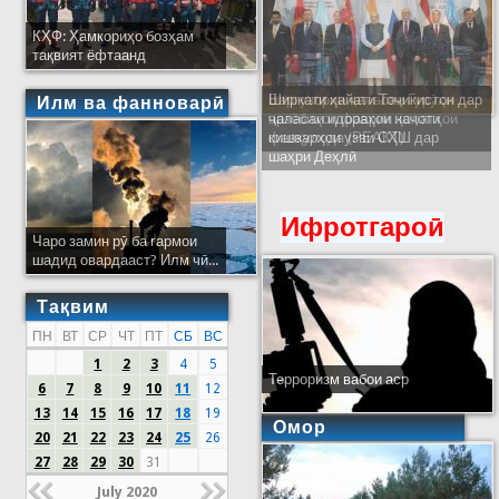
КҲФ: Ҳамкориҳо бозҳам
тақвият ёфтаанд
Ширкати ҳайати Тоҷикистон дар
Илм ва фанноварӣ
ҷаласаи идораҳои наҷоти
кишварҳои узви СҲШ дар
шаҳри Деҳлӣ
Ифротгароӣ
Чаро замин рӯ ба гармои
шадид овардааст? Илм чӣ...
Тақвим
ПН
ВТ
СР
ЧТ
ПТ
СБ
ВС
1
2
3
4
5
Терроризм вабои аср
6
7
8
9
10
11
12
13
14
15
16
17
18
19
Омор
20
21
22
23
24
25
26
27
28
29
30
31
July 2020