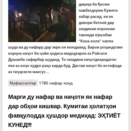
дақиқа ба Қисми
навбатдории Кумита
хабар расид, ки як
девори бетонӣ дар
наздикии корхонаи
тавлиди нӯшобаи
“Кока-кола” чаппа
шуда ва ду нафарр дар зери он мондаанд. Барои роҳандозии
корҳои наҷот ба ҷойи ҳодиса имдодгарон аз Раёсати
Душанбе сафарбар шуданд. То омадани наҷотдиҳандагон
яке аз онҳо худро раҳо карда буд. Дастаи наҷот бо истифода
аз таҷҳизоти махсус...
Муфассалтар
о Наҷоти як нафар аз зери девори бетонӣ дар
1780 нафар хонд
нимишабӣ
Марги ду нафар ва наҷоти як нафар
дар обҳои кишвар. Кумитаи ҳолатҳои
фавқулодда ҳушдор медиҳад: ЭҲТИЁТ
КУНЕД!!!