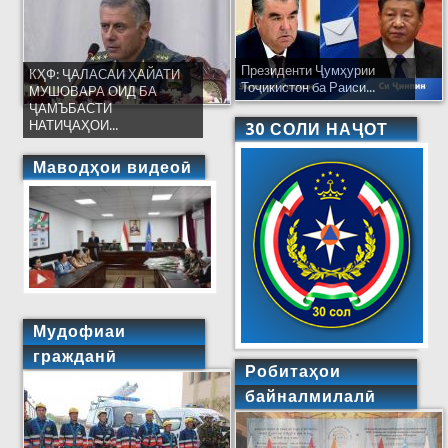
Президенти Ҷумҳурии
КҲФ: ҶАЛАСАИ ҲАЙАТИ
Тоҷикистон ба Раиси...
МУШОВАРА ОИД БА
ҶАМЪБАСТИ
НАТИҶАҲОИ...
30 СОЛИ НАҶОТ
Маводҳои видеоӣ
Мудофиаи
гражданӣ
Робитаҳои
байналмилалӣ