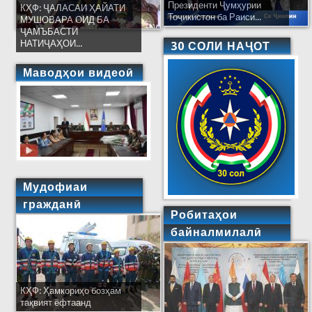
Президенти Ҷумҳурии
КҲФ: ҶАЛАСАИ ҲАЙАТИ
Тоҷикистон ба Раиси...
МУШОВАРА ОИД БА
ҶАМЪБАСТИ
НАТИҶАҲОИ...
30 СОЛИ НАҶОТ
Маводҳои видеоӣ
Мудофиаи
гражданӣ
Робитаҳои
байналмилалӣ
КҲФ: Ҳамкориҳо бозҳам
тақвият ёфтаанд