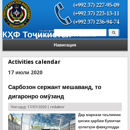
Поиск
КҲФ Тоҷикистон
Форма поиска
Навигация
Activities calendar
17 июли 2020
Сарбозон сержант мешаванд, то
дигаронро омӯзанд
Чоп шуд: 17/07/2020 |
redaktor
Дар маркази таълимии
қисми ҳарбии Кумитаи
ҳолатҳои фавқулодда