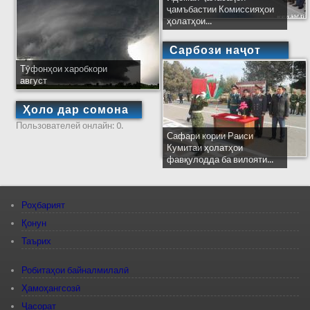
ҷамъбастии Комиссияҳои
ҳолатҳои...
Сарбози наҷот
Тӯфонҳои харобкори
август
Ҳоло дар сомона
Пользователей онлайн: 0.
Сафари кории Раиси
Кумитаи ҳолатҳои
фавқулодда ба вилояти...
Роҳбарият
Қонун
Таърих
Робитаҳои байналмилалӣ
Ҳамоҳангсозӣ
Ҷасорат