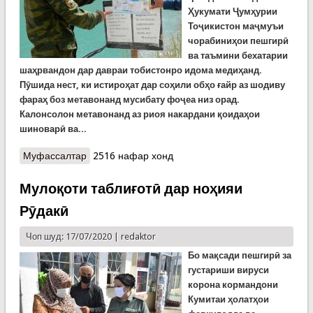
Ҳукумати Ҷумҳурии
Тоҷикистон маҷмуъи
чорабиниҳои пешгирӣ
ва таъмини бехатарии
шаҳрвандон дар давраи тобистонро идома медиҳанд.
Пӯшида нест, ки истироҳат дар соҳили обҳо ғайр аз шодиву
фараҳ боз метавонанд мусибату фоҷеа низ орад.
Калонсолон метавонанд аз риоя накардани қоидаҳои
шиноварӣ ва...
Муфассалтар
о Фаъолияти кормандони Раёсати КҲФ дар
2516 нафар хонд
ВМКБ дар соҳили обҳои вилоят
Мулоқоти таблиғотӣ дар ноҳияи
Рӯдакӣ
Чоп шуд: 17/07/2020 |
redaktor
Бо мақсади пешгирӣ за
густариши вируси
корона кормандони
Кумитаи ҳолатҳои