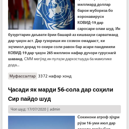
миллиард доллар
барои мубориза бо
коронавирусн
КОВИД-19 дар
саросари олам шуд. Ин
бузургтарин даъвати ёрии башарӣ аз кишваҳои сарватманд
дар ҷаҳон аст. Дар гузориши ин созмон омадааст, ки
эҳтимол дорад то охири соли равон бар асари пандемияи
КОВИД-19 дар ҷаҳон 265 миллион нафар дучори гуруснагӣ
шаванд.
СММ мегӯяд ин пулҳои дархостшуда ба мамолике
дода...
Муфассалтар
о Созмони Милали Муттаҳид хостори 10,3
3372 нафар хонд
миллиард ёрии башарӣ барои мубораза бо
КОВИД - 19
Ҷасади як марди 56-сола дар соҳили
Сир пайдо шуд
Чоп шуд: 17/07/2020 |
admin
Сокинони атроф зӯҳри
рӯзи 16-уми июл дар