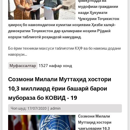
фавқулодда ва
мудофиаи граждании
назди Ҳукумати
Ҷумҳурии Тоҷикистон
ҳамроҳ бо намояндагони кумитаи ноҳиявии Ҳизби халқӣ-
демократии Тоҷикистон дар қаламрави ноҳияи Рӯдакӣ
корҳои таблиғотӣ роҳандозӣ намуданд
.
Бо ёрии техникаи махсуси таблиғотии КҲФ ва бо намоиш додани
наворҳои...
Муфассалтар
о Мулоқоти таблиғотӣ дар ноҳияи Рӯдакӣ
1527 нафар хонд
Созмони Милали Муттаҳид хостори
10,3 миллиард ёрии башарӣ барои
мубораза бо КОВИД - 19
Чоп шуд: 17/07/2020 |
admin
Созмони Милали
Муттаҳид хостори
ҷамъоварии 10,3