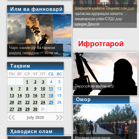
Ширкати ҳайати Тоҷикистон дар
Илм ва фанноварӣ
ҷаласаи идораҳои наҷоти
кишварҳои узви СҲШ дар
шаҳри Деҳлӣ
Ифротгароӣ
Чаро замин рӯ ба гармои
шадид овардааст? Илм чӣ...
Тақвим
ПН
ВТ
СР
ЧТ
ПТ
СБ
ВС
1
2
3
4
5
Терроризм вабои аср
6
7
8
9
10
11
12
13
14
15
16
17
18
19
Омор
20
21
22
23
24
25
26
27
28
29
30
31
July 2020
Ҳаводиси олам
Идомаи ҷаласаҳои