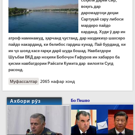
соҳили дарёи Сир,
воқеъ дар
даромадгоҳи деҳаи
Сартуқай сару либоси
мардеро пайдо
карданд. Худи ӯ дар ин
атроф наменамуд, ҳарчанд ҷустанд, дар наздикиҳо шахсеро
пайдо накарданд, ки белибос гардиш кунад. Пай бурданд, ки
ин ҷо шояд касе ғарқи дарё шуда бошад. Навбатдори
Шуъбаи ВКД дар ноҳияи Бобоҷон Ғафуров ин хабарро ба
қ
исми
навбатдории
Раёсати Кумита дар вилояти Су
ғ
д
расонд.
Муфассалтар
о Ҷасади як марди 56-сола дар соҳили Сир
2065 нафар хонд
пайдо шуд
Ахбори рӯз
Бо Пешво