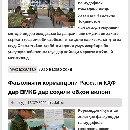
ва мудофиаи
гражаднии назди
Ҳукумати Ҷумҳурии
Тоҷикистон
ҷамъома
д
и омӯзишӣ-
методӣ оид ба омодасозӣ ба давраи нави омӯзишии ҳайати
сержантҳо аз ҳисоби
сарбозоне
, ки ҳоло дар хизматанд, оғоз
шуд.
Хизматчиёни ҳарбӣ омодагии умумиҳарбиро бо
унсурҳои тайёрии махсус дар пойгоҳи маркази омӯзишӣ
меомӯзанд.
Муфассалтар
о Сарбозон сержант мешаванд, то дигаронро
7335 нафар хонд
омӯзанд
Фаъолияти кормандони Раёсати КҲФ
дар ВМКБ дар соҳили обҳои вилоят
Чоп шуд: 17/07/2020 |
redaktor
Кормандони Кумитаи
ҳолатҳои фавқулодда
ва мудофиаи
граждании назди