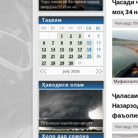
Ҷасади 
Чаро замин рӯ ба гармои шадид
овардааст? Илм чӣ...
моҳ 34 
Тақвим
Чоп шуд: 13
ПН
ВТ
СР
ЧТ
ПТ
СБ
ВС
1
2
3
4
5
6
7
8
9
10
11
12
13
14
15
16
17
18
19
20
21
22
23
24
25
26
27
28
29
30
31
July 2020
Муфассалт
Ҳаводиси олам
Ҷаласаи
Назарзо
фаъоли
Тӯфонҳои харобкори август
Чоп шуд: 13
Ҳоло дар сомона