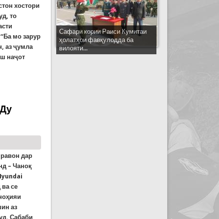
стон хостори
д, то
асти
Сафари кории Раиси Кумитаи
 “Ба мо зарур
ҳолатҳои фавқулодда ба
, аз ҷумла
вилояти...
ӯш наҷот
зарзода хостори таҳкими фаъолиятҳо дар ҳама
 Ду
 равон дар
нд – Чаноқ
Hyundai
 ва се
 ноҳияи
ин аз
уд. Сабаби