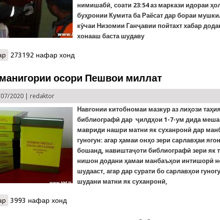
нимишабӣ, соати 23:54 аз маркази идораи ҳо
буҳронии Кумита ба Раёсат дар бораи мушки
кӯчаи Низомии Ганҷавии пойтахт хабар дода
хонааш баста шудаву
ар
о Даркушоӣ кун на дарбандӣ...
273192 нафар хонд
манигории осори Пешвои миллат
/07/2020 |
redaktor
Навгонии китобномаи мазкур аз лиҳози таҳи
библиографӣ дар ҷилдҳои 1-7-ум дида мешав
мавриди нашри матни як суханронӣ дар ман
гуногун: агар ҳамаи онҳо зери сарлавҳаи яг
бошанд, навиштаҷоти библиографӣ зери як 
нишон додани ҳамаи манбаъҳои интишорӣ 
шудааст, агар дар сурати бо сарлавҳои гуног
шудани матни як суханронӣ,
ар
о Китобноманигории осори Пешвои миллат
3993 нафар хонд