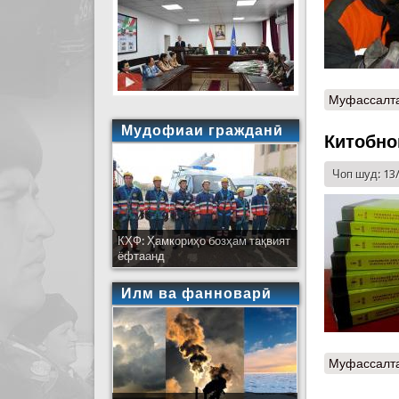
Муфассалт
Мудофиаи гражданӣ
Китобно
Чоп шуд: 13
КҲФ: Ҳамкориҳо бозҳам тақвият
ёфтаанд
Илм ва фанноварӣ
Муфассалт