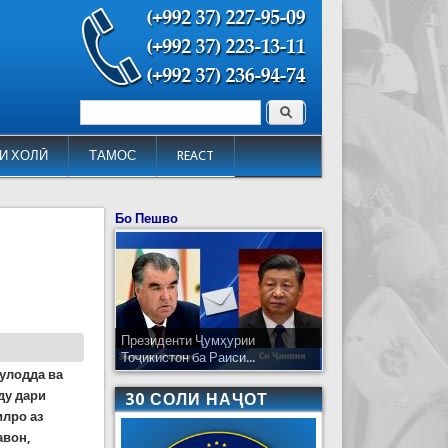
Поиск
Форма поиска
И ХОЛӢ
ТАМОС
REACT
Бо Пешво
Президенти Ҷумҳурии
Тоҷикистон ба Раиси...
улодда ва
ду дари
30 СОЛИ НАҶОТ
илро аз
авон,