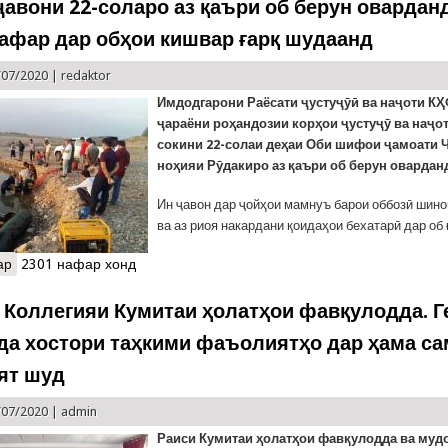
ҷавони 22-соларо аз қаъри об берун оварданд
нафар дар обҳои кишвар ғарқ шудаанд
/07/2020 |
redaktor
Имдодгарони Раёсати ҷустуҷӯӣ ва наҷоти КҲ
ҷараёни роҳандозии корҳои ҷустуҷӯ ва наҷо
сокини 22-солаи деҳаи Оби шифои ҷамоати 
ноҳияи Рӯдакиро аз қаъри об берун овардан
Ин ҷавон дар ҷойҳои мамнуъ барои оббозӣ шин
ва аз риоя накардани қоидаҳои бехатарӣ дар об 
ар
о Ҷасади ҷавони 22-соларо аз қаъри об берун оварданд. Дар 6 
2301 нафар хонд
 Коллегияи Кумитаи ҳолатҳои фавқулодда. Г
да хостори таҳкими фаъолиятҳо дар ҳама са
ят шуд
/07/2020 |
admin
Раиси Кумитаи ҳолатҳои фавқулодда ва му