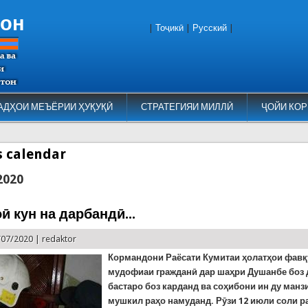
тон
|
Тоҷикӣ
|
Русский
|
АДҲОИ МЕЪЁРИИ ҲУҚУҚӢ
СТРАТЕГИЯИ МИЛЛӢ
ҶОЙИ КОР
es calendar
2020
 кун на дарбандӣ...
/07/2020 |
redaktor
Кормандони Раёсати Кумитаи ҳолатҳои фавқ
мудофиаи гражданӣ дар шаҳри Душанбе боз 
бастаро боз карданд ва соҳибони ин ду манз
мушкил раҳо намуданд. Рӯзи 12 июли соли р