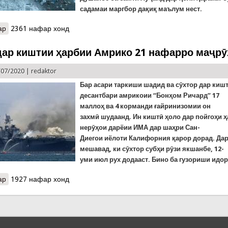
садамаи маргбор дақиқ маълум нест.
ар
о Мошини Hyundai СОЛЯРИС се раҳгузарро пахш кард. Ду нафар 
2361 нафар хонд
дар киштии ҳарбии Амрико 21 нафарро маҷрӯ
/07/2020 |
redaktor
Бар асари таркиши шадид ва сӯхтор
дар киш
десантбари амрикоии “Бонҳом
Ричард” 17
маллоҳ ва 4 корманди ғайринизомии он
захмӣ шудаанд. Ин
киштӣ ҳоло
дар
пойгоҳи 
нерӯҳои
дарёии
ИМА
дар
шаҳри
Сан-
Диегои
иёлоти Калифорния қарор
дорад. Дар
мешавад, ки сӯхтор
субҳи
рӯзи
якшанбе, 12-
уми
июл
рух
додааст.
Бино ба гузориши идо
ар
о Сӯхтор дар киштии ҳарбии Амрико 21 нафарро маҷрӯҳ кард
1927 нафар хонд