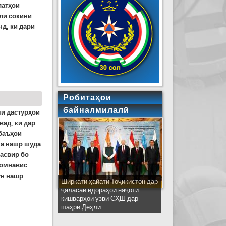
латҳои
ли сокини
нд, ки дари
Робитаҳои
байналмилалӣ
яи дастурҳои
ад, ки дар
баъҳои
она нашр шуда
тасвир бо
номнавис
ун нашр
Ширкати ҳайати Тоҷикистон дар
ҷаласаи идораҳои наҷоти
кишварҳои узви СҲШ дар
шаҳри Деҳлӣ