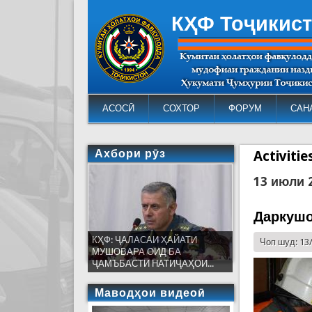
КҲФ Тоҷикис
АСОСӢ
СОХТОР
ФОРУМ
САН
Ахбори рӯз
Activiti
13 июли 
Даркушоӣ
КҲФ: ҶАЛАСАИ ҲАЙАТИ
Чоп шуд: 13
МУШОВАРА ОИД БА
ҶАМЪБАСТИ НАТИҶАҲОИ...
Маводҳои видеоӣ