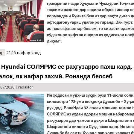
граждании назди Ҳукумати Ҷумҳурии Тоҷики
таҳкими назорат дар соҳили обҳои кишвар шу
кормандони Кумита беш аз ҳар вақти дигар д
афтодагону ғарқшудагонро гиранд. Вай гуфт:
аст хеле фаъолтар бошем, то ки ҳаёти одамон
кӯдаконро ҳифз ва онҳоро аз ҳодисаҳои нох
диҳем”.
ар
о Ҷаласаи Коллегияи Кумитаи ҳолатҳои фавқулодда. Генерал На
2146 нафар хонд
самтҳои фаъолият шуд
Hyundai СОЛЯРИС се раҳгузарро пахш кард.
алок, як нафар захмӣ. Ронанда беосеб
/07/2020 |
redaktor
Ин ҳодисаи мудҳиш зӯҳри рӯзи 11-июли соли
километри 172-уми шоҳроҳи Душанбе – Хуҷа
рух дод. РонаНдаи 32-солаи мошини тамғаи 
СОЛЯРИС аз уҳдаи идораи мошин набаромад
раҳгузарро дар ҷамоати деҳоти Шаҳристони
Шаҳристони вилояти Суғд пахш кард. Ин мош
Душанбе ба самти Хуҷанд дар ҳоли ҳаракат б