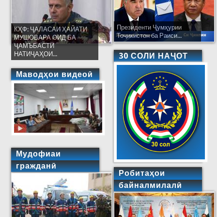
Президенти Ҷумҳурии
КҲФ: ҶАЛАСАИ ҲАЙАТИ
Тоҷикистон ба Раиси...
МУШОВАРА ОИД БА
ҶАМЪБАСТИ
НАТИҶАҲОИ...
30 СОЛИ НАҶОТ
Маводҳои видеоӣ
Мудофиаи
гражданӣ
Робитаҳои
байналмилалӣ