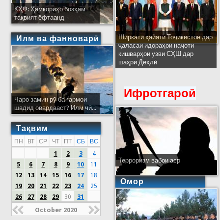
КҲФ: Ҳамкориҳо бозҳам
тақвият ёфтаанд
Ширкати ҳайати Тоҷикистон дар
Илм ва фанноварӣ
ҷаласаи идораҳои наҷоти
кишварҳои узви СҲШ дар
шаҳри Деҳлӣ
Ифротгароӣ
Чаро замин рӯ ба гармои
шадид овардааст? Илм чӣ...
Тақвим
ПН
ВТ
СР
ЧТ
ПТ
СБ
ВС
1
2
3
4
Терроризм вабои аср
5
6
7
8
9
10
11
12
13
14
15
16
17
18
Омор
19
20
21
22
23
24
25
26
27
28
29
30
31
October 2020