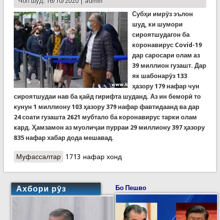
Чоп шуд: 16/10/2020 |
admin
Субҳи имрӯз эълон
шуд, ки шумори
сироятшудагон ба
коронавирус
Covid-19
дар саросари олам аз
39 миллион гузашт. Дар
як шабонарӯз 133
ҳазору 179 нафар чун
сироятшудаи нав ба қайд гирифта шуданд. Аз ин беморӣ то
кунун 1 миллиону 103 ҳазору 379 нафар фавтидаанд ва дар
24 соати гузашта 2621 мубтало ба коронавирус тарки олам
кард. Ҳамзамон аз муолиҷаи пурраи 29 миллиону 397 ҳазору
835 нафар хабар дода мешавад.
Муфассалтар
о Covid-19: Дар олам беш аз 39 миллион нафар
1713 нафар хонд
ба коронавируси нав сироят шуданд. Олмон аз
шаҳрвандонаш хост фосилаи иҷтимоиро риоя
кунанд
Ахбори рӯз
Бо Пешво