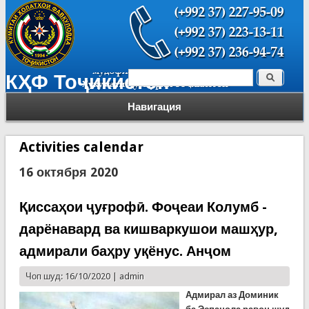
Поиск
КҲФ Тоҷикистон
Форма поиска
Навигация
Activities calendar
16 октября 2020
Қиссаҳои ҷуғрофӣ. Фоҷеаи Колумб -
дарёнавард ва кишваркушои машҳур,
адмирали баҳру уқёнус. Анҷом
Чоп шуд: 16/10/2020 |
admin
Адмирал аз Доминик