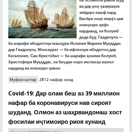
ба Эспанола равон шуд
ва дар роҳ ҷазираҳои
зиёдеро кашф кард.
Бисёри онҳо имрӯз ҳам
номҳоеро ҳифз
кардаанд, ки Колумб
дода буд: Гваделупа —
ба шарафи ибодатгоҳи машҳури Испания Марияи Муқаддас
дар Гвадалупа, Монсеррат — ба ифтихори ибодатгоҳ дар
Каталония, Сан-Кристобал — ба шарафи ҳокими Колумб,
Христофори Муқаддас, ки баъдан онро инглисҳо ишғол
карданд ва номашро ҳамон
Муфассалтар
о Қиссаҳои ҷуғрофӣ. Фоҷеаи Колумб -
2812 нафар хонд
дарёнавард ва кишваркушои машҳур, адмирали
баҳру уқёнус. Анҷом
Covid-19: Дар олам беш аз 39 миллион
нафар ба коронавируси нав сироят
шуданд. Олмон аз шаҳрвандонаш хост
фосилаи иҷтимоиро риоя кунанд