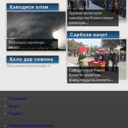
Ҳаводиси олам
Идомаи ҷаласаҳои
ҷамъбастии Комиссияҳои
ҳолатҳои...
Сарбози наҷот
Тӯфонҳои харобкори
август
Ҳоло дар сомона
Пользователей онлайн: 0.
Сафари кории Раиси
Кумитаи ҳолатҳои
фавқулодда ба вилояти...
Роҳбарият
Қонун
Таърих
Робитаҳои байналмилалӣ