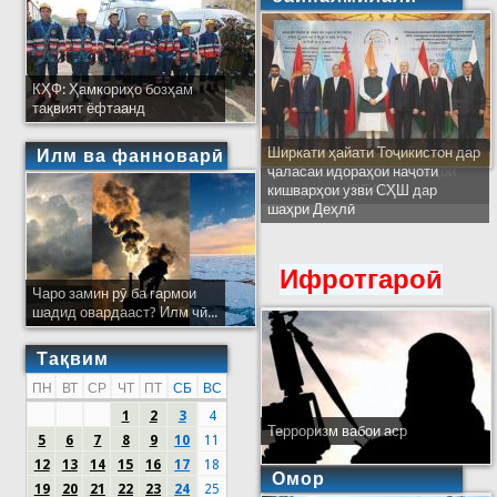
КҲФ: Ҳамкориҳо бозҳам
тақвият ёфтаанд
Ширкати ҳайати Тоҷикистон дар
Илм ва фанноварӣ
ҷаласаи идораҳои наҷоти
кишварҳои узви СҲШ дар
шаҳри Деҳлӣ
Ифротгароӣ
Чаро замин рӯ ба гармои
шадид овардааст? Илм чӣ...
Тақвим
ПН
ВТ
СР
ЧТ
ПТ
СБ
ВС
1
2
3
4
Терроризм вабои аср
5
6
7
8
9
10
11
12
13
14
15
16
17
18
Омор
19
20
21
22
23
24
25