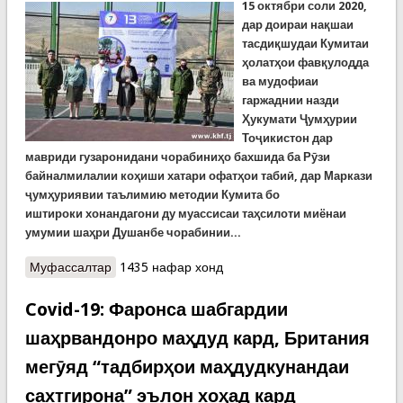
15 октябри соли 2020,
дар доираи нақшаи
тасдиқшудаи
Кумитаи
ҳолатҳои фавқулодда
ва мудофиаи
гаржаднии назди
Ҳукумати Ҷумҳурии
Тоҷикистон дар
мавриди
гузаронидани чорабиниҳо бахшида ба Рӯзи
байналмилалии коҳиши хатари офатҳои табиӣ, дар Маркази
ҷумҳуриявии таълимию методии
К
умита бо
иштироки
хонандагони
ду муассисаи таҳсилоти миёнаи
умумии шаҳри Душанбе чорабинии...
Муфассалтар
о Мусобиқаи варзишии "Худро наҷот деҳ ва
1435 нафар хонд
дигаронро муҳофизат намо!"
Covid-19: Фаронса шабгардии
шаҳрвандонро маҳдуд кард, Британия
мегӯяд “тадбирҳои маҳдудкунандаи
сахтгирона” эълон хоҳад кард