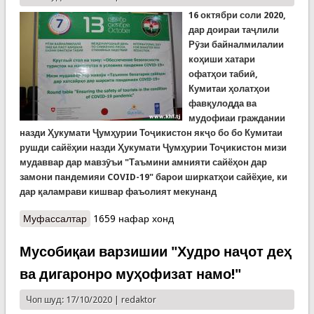
16 октябри соли 2020,
дар доираи таҷлили
Рӯзи байналмилалии
коҳиши хатари
офатҳои табиӣ,
Кумитаи ҳолатҳои
фавқулодда ва
мудофиаи граждании
назди Ҳукумати Ҷумҳурии Тоҷикистон якҷо бо бо Кумитаи
рушди сайёҳии назди Ҳукумати Ҷумҳурии Тоҷикистон мизи
мудаввар дар мавзӯъи "Таъмини амнияти сайёҳон дар
замони пандемияи COVID-19" барои ширкатҳои сайёҳие, ки
дар қаламрави кишвар фаъолият мекунанд
Муфассалтар
о Ширкатҳои сайёҳӣ дар замони ҳамагирии
1659 нафар хонд
COVID-19. Ҷустуҷӯи роҳҳои ҳамкорӣ барои
таъмини амнияти ҷаҳонгардон
Мусобиқаи варзишии "Худро наҷот деҳ
ва дигаронро муҳофизат намо!"
Чоп шуд: 17/10/2020 |
redaktor