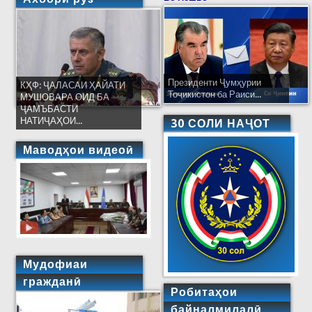
Президенти Ҷумҳурии
КҲФ: ҶАЛАСАИ ҲАЙАТИ
Тоҷикистон ба Раиси...
МУШОВАРА ОИД БА
ҶАМЪБАСТИ
НАТИҶАҲОИ...
30 СОЛИ НАҶОТ
Маводҳои видеоӣ
Мудофиаи
гражданӣ
Робитаҳои
байналмилалӣ