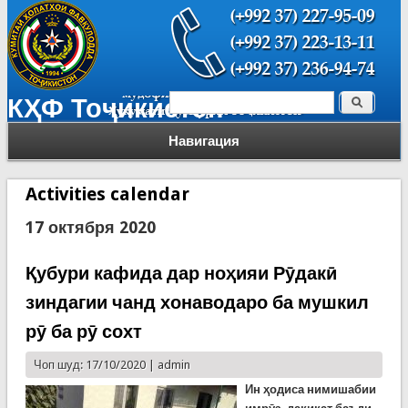
Поиск
КҲФ Тоҷикистон
Форма поиска
Навигация
Activities calendar
17 октября 2020
Қубури кафида дар ноҳияи Рӯдакӣ
зиндагии чанд хонаводаро ба мушкил
рӯ ба рӯ сохт
Чоп шуд: 17/10/2020 |
admin
Ин ҳодиса нимишабии