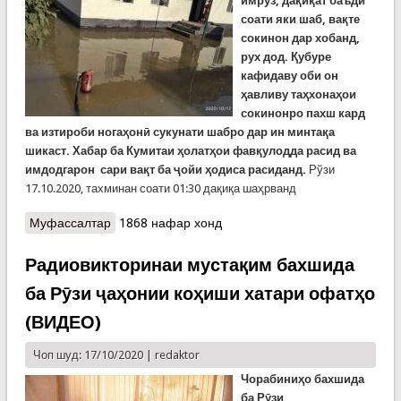
имрӯз, дақиқат баъди
соати яки шаб, вақте
сокинон дар хобанд,
рух дод. Қубуре
кафидаву оби он
ҳавливу таҳхонаҳои
сокинонро пахш кард
ва изтироби ногаҳонӣ сукунати шабро дар ин минтақа
шикаст. Хабар ба Кумитаи ҳолатҳои фавқулодда расид ва
имдодгарон сари вақт ба ҷойи ҳодиса расиданд.
Рўзи
17.10.2020, тахминан соати 01:30 дақиқа шаҳрванд
Муфассалтар
о Қубури кафида дар ноҳияи Рӯдакӣ зиндагии
1868 нафар хонд
чанд хонаводаро ба мушкил рӯ ба рӯ сохт
Радиовикторинаи мустақим бахшида
ба Рӯзи ҷаҳонии коҳиши хатари офатҳо
(ВИДЕО)
Чоп шуд: 17/10/2020 |
redaktor
Чорабиниҳо бахшида
ба Рӯзи