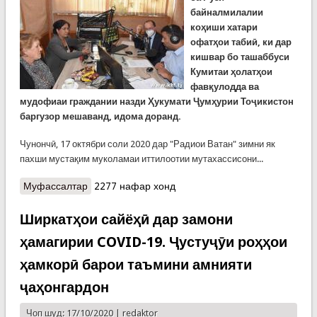
байналмилалии
коҳиши хатари
офатҳои табиӣ, ки дар
кишвар бо ташаббуси
Кумитаи ҳолатҳои
фавқулодда ва
мудофиаи граждании назди Ҳукумати Ҷумҳурии Тоҷикистон
баргузор мешаванд, идома доранд.
Чунончӣ, 17 октябри соли 2020 дар "Радиои Ватан" зимни як
пахши мустақим муколамаи иттилоотии мутахассисони...
Муфассалтар
о Радиовикторинаи мустақим бахшида ба Рӯзи
2277 нафар хонд
ҷаҳонии коҳиши хатари офатҳо (ВИДЕО)
Ширкатҳои сайёҳӣ дар замони
ҳамагирии COVID-19. Ҷустуҷӯи роҳҳои
ҳамкорӣ барои таъмини амнияти
ҷаҳонгардон
Чоп шуд: 17/10/2020 |
redaktor