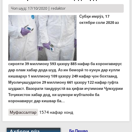
Чоп шуд: 17/10/2020 |
redaktor
Субҳи имрӯз, 17
октябри соли 2020 аз
сирояти
39
миллиону
593
ҳазору
885
нафар ба коронгавирус
дар олам хабар дода шуд. Аз ин беморӣ то кунун дар кулли
кишварҳо 1 миллиону 109 ҳазору 249 нафар ҷон бохтаанд.
Муолиҷашудагон 29 миллиону 661 ҳазору 122 нафар гуфта
шудааст. Вазорати тандурустӣ ва ҳифзи иҷтимоии Ҷумҳурии
Тоҷикистон хабар дод, ки шумори мубталоён ба
коронавирус дар кишвар ба...
Муфассалтар
о Covid-19: Фаронса шабгардии шаҳрвандонро
1574 нафар хонд
маҳдуд кард, Британия мегӯяд “тадбирҳои
маҳдудкунандаи сахтгирона” эълон хоҳад кард
Ахбори рӯз
Бо Пешво