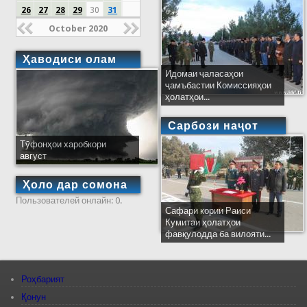
26
27
28
29
30
31
October 2020
Ҳаводиси олам
Идомаи ҷаласаҳои
ҷамъбастии Комиссияҳои
ҳолатҳои...
Сарбози наҷот
Тӯфонҳои харобкори
август
Ҳоло дар сомона
Пользователей онлайн: 0.
Сафари кории Раиси
Кумитаи ҳолатҳои
фавқулодда ба вилояти...
Роҳбарият
Қонун