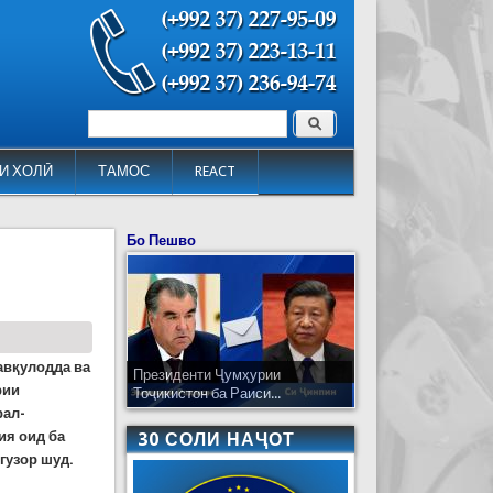
Поиск
Форма поиска
И ХОЛӢ
ТАМОС
REACT
Бо Пешво
авқулодда ва
Президенти Ҷумҳурии
рии
Тоҷикистон ба Раиси...
рал-
ия оид ба
30 СОЛИ НАҶОТ
гузор шуд.