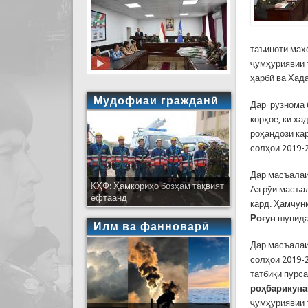
таъиноти мах
ҷумҳуриявии 
ҳарбӣ ва Хад
Мудофиаи гражданӣ
Дар рӯзнома 
корҳое, ки х
роҳандозӣ ка
солҳои 2019-
Дар масъалаи
КҲФ: Ҳамкориҳо бозҳам тақвият
Аз рӯи масъа
ёфтаанд
кард. Ҳамчун
Роғун
шунида
Илм ва фанноварӣ
Дар масъалаи
солҳои 2019-
татбиқи пурс
роҳбарикуна
ҷумҳуриявии 