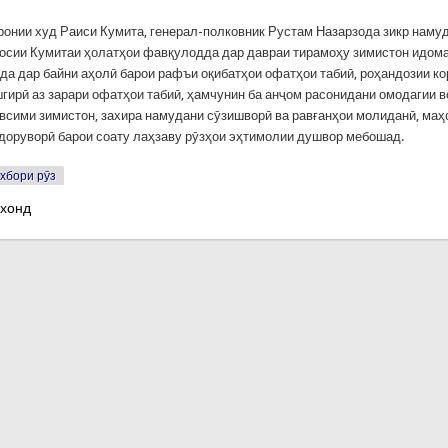
ронии худ Раиси Кумита, генерал-полковник Рустам Назарзода зикр намуд,
осии Кумитаи ҳолатҳои фавқулодда дар давраи тирамоҳу зимистон идома
да дар байни аҳолӣ барои рафъи оқибатҳои офатҳои табиӣ, роҳандозии к
гирӣ аз зарари офатҳои табиӣ, ҳамчунин ба анҷом расонидани омодагии 
авсими зимистон, захира намудани сӯзишворӣ ва равғанҳои молиданӣ, маҳ
 доруворӣ барои соату лаҳзаву рӯзҳои эҳтимолии душвор мебошад.
хбори рӯз
 хонд