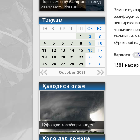
Чаро замин рӯ ба гармои шадид
овардааст? Илм чӣ...
Зимнги сухан
вазифаҳои ас
Тақвим
пешгирикунан
ПН
ВТ
СР
ЧТ
ПТ
СБ
ВС
мавсимии пеш
техникӣ ба м
1
2
3
хӯрокворӣ ва
4
5
6
7
8
9
10
11
12
13
14
15
16
17
барчасп:
А
18
19
20
21
22
23
24
25
26
27
28
29
30
31
1581 нафар
October 2021
Ҳаводиси олам
Тӯфонҳои харобкори август
Ҳоло дар сомона