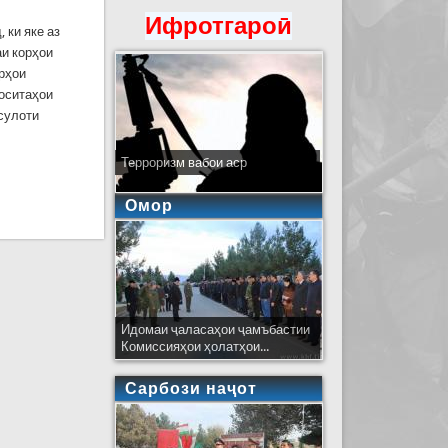
Ифротгароӣ
 ки яке аз
и корҳои
орҳои
воситаҳои
сулоти
Терроризм вабои аср
Омор
Идомаи ҷаласаҳои ҷамъбастии
Комиссияҳои ҳолатҳои...
Сарбози наҷот