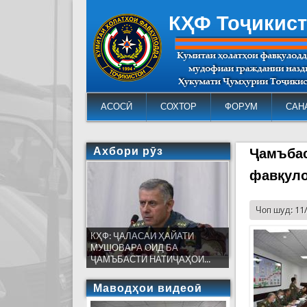
КҲФ Тоҷикис
АСОСӢ
СОХТОР
ФОРУМ
САН
Ахбори рӯз
Ҷамъбас
фавқул
Чоп шуд: 11
КҲФ: ҶАЛАСАИ ҲАЙАТИ
МУШОВАРА ОИД БА
ҶАМЪБАСТИ НАТИҶАҲОИ...
Маводҳои видеоӣ