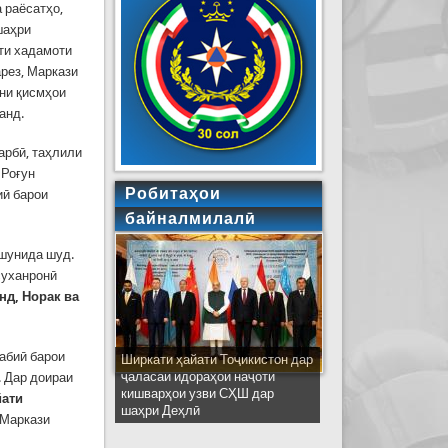
 раёсатҳо,
шаҳри
ти хадамоти
рез, Маркази
ни қисмҳои
данд.
арбӣ, таҳлили
 Роғун
Робитаҳои
иӣ барои
байналмилалӣ
шунида шуд.
уханронӣ
нд, Норак ва
абиӣ барои
Ширкати ҳайати Тоҷикистон дар
ҷаласаи идораҳои наҷоти
. Дар доираи
кишварҳои узви СҲШ дар
йати
шаҳри Деҳлӣ
 Маркази