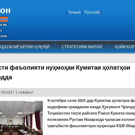
тон
|
Тоҷикӣ
|
Русский
|
АДҲОИ МЕЪЁРИИ ҲУҚУҚӢ
СТРАТЕГИЯИ МИЛЛӢ
ҶОЙИ КОР
ти фаъолияти нуҳмоҳаи Кумитаи ҳолатҳои
одда
/10/2021 |
redaktor
9 октябри соли 2021
дар Кумитаи ҳолатҳои ф
мудофиаи граждании назди Ҳукумати Ҷумҳу
Тоҷикистон таҳти раёсати Раиси Кумита гене
полковник Рустам Назарзода ҷаласаи коллег
ҷамъбасти фаъолиятҳои нуҳмоҳаи КҲФ ббар