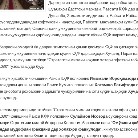
Дар кори ин коллегия роҳбарони сарраёсатҳо ва
шуъбаҳои Дастгоҳи марказӣ, Раёсати КҲФ дар 
Душанбе, Хадамоти зидди жола, Раёсати Раёса
сусгардонидашудаи кофтуковӣ – наҷотдиҳӣ, Раёсати масъалаҳои кӯли Са
таълимӣ-методӣ, Озмоишгоҳи ҷумҳуриявии кимиёвӣ-радиометрӣ, сарваро
амоти ҷумҳуриявии ҳарбикунонидашудаи наҷоти кӯҳии КҲФ ширкат наму
баррасии омодагӣ ба давраи зимистонаи ҳамаи қисмҳои КҲФ ва қисмҳои ҳ
адамоти ҷумҳуриявии наҷотдиҳии кӯҳии КҲФ дар шаҳрҳои Хуҷанд, Норак ва
рдааст, ҳамчунин татбиқи “Стратегияи миллии коҳиши хатари офатҳои таб
2030" гузошта шуда буд.
 якум ҳисоботи ҷонишини Раиси КҲФ полковник
Имомалӣ Иброҳимзода
лаи дуюм ҷониши аввали Раиси Кумита, полковник
Ҳотамшо Латифзода
с
ин ҳисоботи роҳбарони хадамоти ҷумҳуриявии наҷоти кӯҳии шаҳрҳои
Хуҷа
 шуданд.
 сеюм дар мавриди татбиқи “Стратегияи миллии коҳиши хатари офатҳои т
2030" ҷонишини Раиси КҲФ полковник
Сулаймон Исозода
суханронӣ крад
амари Стратегияи миллӣ бо қарори Коллегия барномаи нави
“Омӯзиши ҳа
ндаи мудофиаи гражданӣ дар ҳолатҳои фавқулода
”, ки мутахассисони
таълимӣ-методии Кумита таҳия карда буданд, тасдиқ гардид.