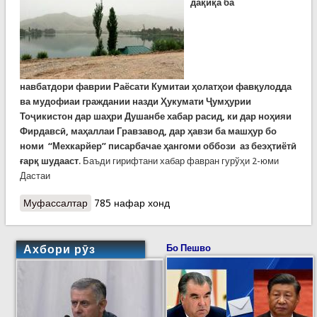
дақиқа ба
навбатдори
фаврии
Раёсати Кумитаи
ҳ
олат
ҳ
ои фав
қ
улодда
ва мудофиаи граждан
ии назди Ҳукумати Ҷумҳурии
Тоҷикистон
дар ша
ҳ
ри Душанбе хабар
расид
, ки дар
ноҳияи
Фирдавсӣ, маҳаллаи Гравзавод, дар ҳавзи ба машҳур бо
номи “Мехкарйер” писарбачае ҳангоми оббози аз беэҳтиётӣ
ғарқ шудааст
. Баъди гирифтани хабар фавран гурўҳи 2-юми
Дастаи
Муфассалтар
о Ҳалокати як наврас дар оби “Мехкарйер”-и
785 нафар хонд
шаҳри Душанбе
Ахбори рӯз
Бо Пешво