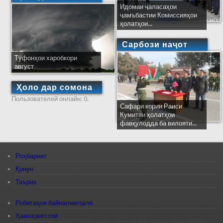
Идомаи ҷаласаҳои
ҷамъбастии Комиссияҳои
ҳолатҳои...
Сарбози наҷот
Тӯфонҳои харобкори
август
Ҳоло дар сомона
Пользователей онлайн: 0.
Сафари кории Раиси
Кумитаи ҳолатҳои
фавқулодда ба вилояти...
Роҳбарият
Қонун
Таърих
Робитаҳои байналмилалӣ
Ҳамоҳангсозӣ