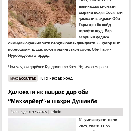
2025, соати 21:30
дақиқа дар қисмати
шарқии деҳаи Сесангаи
ҷамоати шаҳраки Оби
Гарм ярч ба қайд
гирифта шуд. Бар
асари ин ҳодиса
симчӯби оҳанини хати барқии баландшиддати 35-ҳазор кВт
корношоям шуда, роҳи мошингузари собиқ Оби Гарм-
Нуробод баста гардид.
Ярч маҷрои дарёчаи Кундалангро баст. Эҳтимол мерафт
Муфассалтар
о Ярч дар деҳаи Сесангаи ҷамоати шаҳраки Оби
1015 нафар хонд
Гарм маҷрои дарёи Кундалангро баст
Ҳалокати як наврас дар оби
“Мехкарйер”-и шаҳри Душанбе
Чоп шуд: 01/09/2025 |
admin
31
-уми
августи соли
2025, соати 11:58