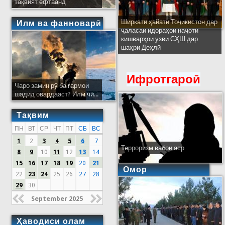
тақвият ёфтаанд
Ширкати ҳайати Тоҷикистон дар
Илм ва фанноварӣ
ҷаласаи идораҳои наҷоти
кишварҳои узви СҲШ дар
шаҳри Деҳлӣ
Ифротгароӣ
Чаро замин рӯ ба гармои
шадид овардааст? Илм чӣ...
Тақвим
ПН
ВТ
СР
ЧТ
ПТ
СБ
ВС
1
2
3
4
5
6
7
Терроризм вабои аср
8
9
10
11
12
13
14
15
16
17
18
19
20
21
Омор
22
23
24
25
26
27
28
29
30
September 2025
Ҳаводиси олам