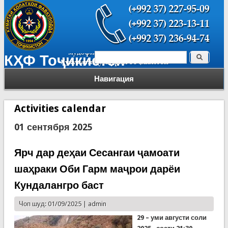
Поиск
КҲФ Тоҷикистон
Форма поиска
Навигация
Activities calendar
01 сентября 2025
Ярч дар деҳаи Сесангаи ҷамоати
шаҳраки Оби Гарм маҷрои дарёи
Кундалангро баст
Чоп шуд: 01/09/2025 |
admin
29 – уми августи соли