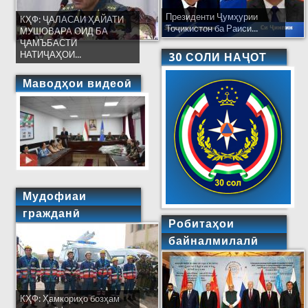
Президенти Ҷумҳурии
КҲФ: ҶАЛАСАИ ҲАЙАТИ
Тоҷикистон ба Раиси...
МУШОВАРА ОИД БА
ҶАМЪБАСТИ
НАТИҶАҲОИ...
30 СОЛИ НАҶОТ
Маводҳои видеоӣ
Мудофиаи
гражданӣ
Робитаҳои
байналмилалӣ
КҲФ: Ҳамкориҳо бозҳам