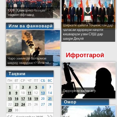
КҲФ: Ҳамкориҳо бозҳам
тақвият ёфтаанд
Ширкати ҳайати Тоҷикистон дар
Илм ва фанноварӣ
ҷаласаи идораҳои наҷоти
кишварҳои узви СҲШ дар
шаҳри Деҳлӣ
Ифротгароӣ
Чаро замин рӯ ба гармои
шадид овардааст? Илм чӣ...
Тақвим
ПН
ВТ
СР
ЧТ
ПТ
СБ
ВС
1
2
3
4
5
6
7
Терроризм вабои аср
8
9
10
11
12
13
14
15
16
17
18
19
20
21
Омор
22
23
24
25
26
27
28
29
30