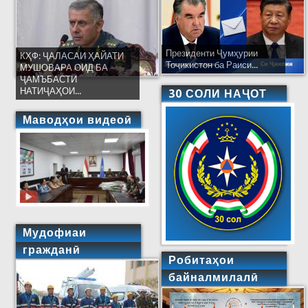
Президенти Ҷумҳурии
КҲФ: ҶАЛАСАИ ҲАЙАТИ
Тоҷикистон ба Раиси...
МУШОВАРА ОИД БА
ҶАМЪБАСТИ
НАТИҶАҲОИ...
30 СОЛИ НАҶОТ
Маводҳои видеоӣ
Мудофиаи
гражданӣ
Робитаҳои
байналмилалӣ