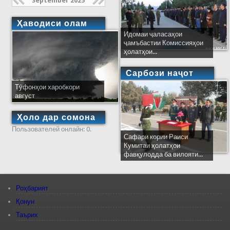
September 2025
Ҳаводиси олам
Идомаи ҷаласаҳои
ҷамъбастии Комиссияҳои
ҳолатҳои...
Сарбози наҷот
Тӯфонҳои харобкори
август
Ҳоло дар сомона
Пользователей онлайн: 0.
Сафари кории Раиси
Кумитаи ҳолатҳои
фавқулодда ба вилояти...
Роҳбарият
Қонун
Таърих