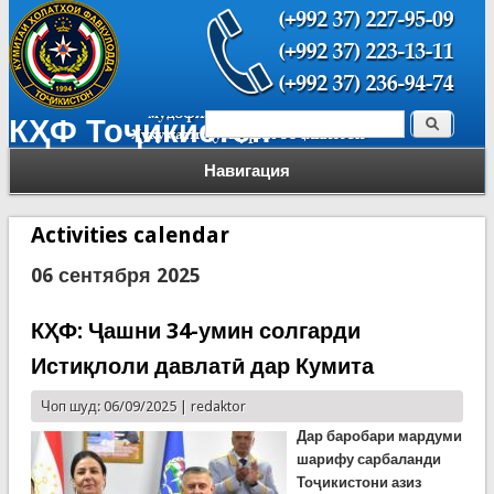
Поиск
КҲФ Тоҷикистон
Форма поиска
Навигация
Activities calendar
06 сентября 2025
КҲФ: Ҷашни 34-умин солгарди
Истиқлоли давлатӣ дар Кумита
Чоп шуд: 06/09/2025 |
redaktor
Дар баробари мардуми
шарифу сарбаланди
Тоҷикистони азиз