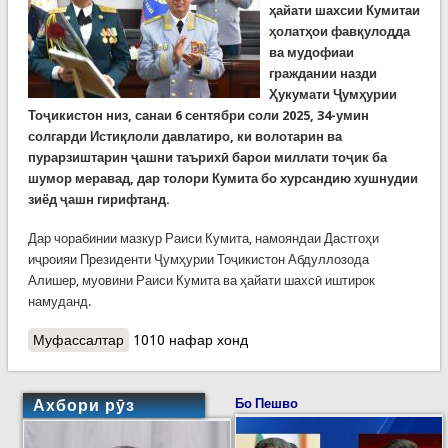
ҳайати шахсии Кумитаи
ҳолатҳои фавқулодда
ва мудофиаи
граждании назди
Ҳукумати Ҷумҳурии
Тоҷикистон низ, санаи 6 сентябри соли 2025, 34-умин
солгарди Истиқлоли давлатиро, ки волотарин ва
пурарзиштарин ҷашни таърихӣ барои миллати тоҷик ба
шумор меравад, дар толори Кумита бо хурсандию хушнудии
зиёд ҷашн гирифтанд.
Дар чорабинии мазкур Раиси Кумита, намояндаи Дастгоҳи
иҷроияи Президенти Ҷумҳурии Тоҷикистон Абдуллозода
Алишер, муовини Раиси Кумита ва ҳайати шахсӣ иштирок
намуданд.
Муфассалтар
о КҲФ: Ҷашни 34-умин солгарди Истиқлоли
1010 нафар хонд
давлатӣ дар Кумита
Ахбори рӯз
Бо Пешво