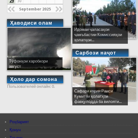
29
30
September 2025
Ҳаводиси олам
Идомаи ҷаласаҳои
ҷамъбастии Комиссияҳои
ҳолатҳои...
Сарбози наҷот
Тӯфонҳои харобкори
август
Ҳоло дар сомона
Пользователей онлайн: 0.
Сафари кории Раиси
Кумитаи ҳолатҳои
фавқулодда ба вилояти...
Роҳбарият
Қонун
Таърих