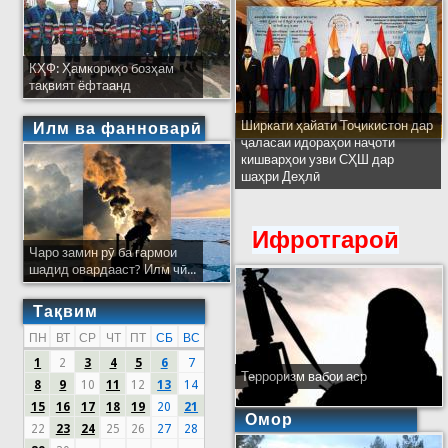
КҲФ: Ҳамкориҳо бозҳам
тақвият ёфтаанд
Ширкати ҳайати Тоҷикистон дар
Илм ва фанноварӣ
ҷаласаи идораҳои наҷоти
кишварҳои узви СҲШ дар
шаҳри Деҳлӣ
Ифротгароӣ
Чаро замин рӯ ба гармои
шадид овардааст? Илм чӣ...
Тақвим
ПН
ВТ
СР
ЧТ
ПТ
СБ
ВС
1
2
3
4
5
6
7
Терроризм вабои аср
8
9
10
11
12
13
14
15
16
17
18
19
20
21
Омор
22
23
24
25
26
27
28