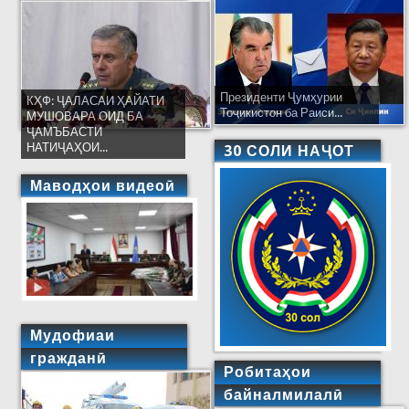
Президенти Ҷумҳурии
КҲФ: ҶАЛАСАИ ҲАЙАТИ
Тоҷикистон ба Раиси...
МУШОВАРА ОИД БА
ҶАМЪБАСТИ
НАТИҶАҲОИ...
30 СОЛИ НАҶОТ
Маводҳои видеоӣ
Мудофиаи
гражданӣ
Робитаҳои
байналмилалӣ