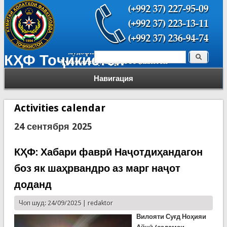
Поиск
КҲФ Тоҷикистон
Форма поиска
Навигация
Activities calendar
24 сентября 2025
КҲФ: Хабари фаврӣ Наҷотдиҳандагон
боз як шаҳрвандро аз марг наҷот
доданд
Чоп шуд: 24/09/2025 |
redaktor
Вилояти Суғд Ноҳияи