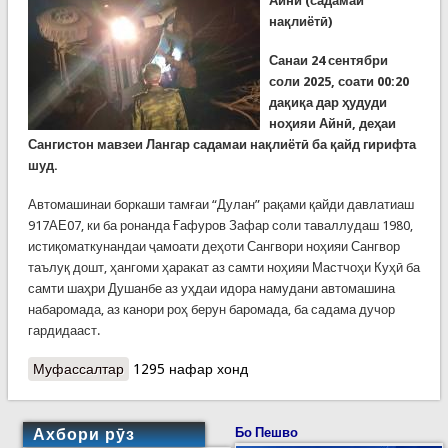
Айнӣ (садамаи
нақлиётӣ)
Санаи 24 сентябри
соли 2025, соати 00:20
дақиқа дар ҳудуди
ноҳияи Айнӣ, деҳаи
Сангистон мавзеи Лангар садамаи нақлиётӣ ба қайд гирифта
шуд.
Автомашинаи боркаши тамғаи “Дулан” рақами қайди давлатиаш
917АЕ07, ки ба ронанда Ғафуров Зафар соли таваллудаш 1980,
истиқоматкунандаи ҷамоати деҳоти Сангвори ноҳияи Сангвор
таълуқ дошт, ҳангоми ҳаракат аз самти ноҳияи Мастчоҳи Куҳӣ ба
самти шаҳри Душанбе аз уҳдаи идора намудани автомашина
набаромада, аз канори роҳ берун баромада, ба садама дучор
гардидааст.
Муфассалтар
о КҲФ: Хабари фаврӣ Наҷотдиҳандагон боз як
1295 нафар хонд
шаҳрвандро аз марг наҷот доданд
Ахбори рӯз
Бо Пешво