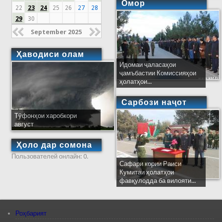
Омор
22
23
24
25
26
27
28
29
30
September 2025
Ҳаводиси олам
Идомаи ҷаласаҳои
ҷамъбастии Комиссияҳои
ҳолатҳои...
Сарбози наҷот
Тӯфонҳои харобкори
август
Ҳоло дар сомона
Пользователей онлайн: 0.
Сафари кории Раиси
Кумитаи ҳолатҳои
фавқулодда ба вилояти...
Роҳбарият