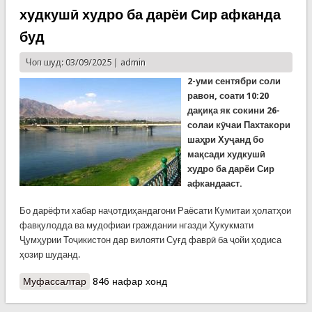
худкушӣ худро ба дарёи Сир афканда
буд
Чоп шуд: 03/09/2025 |
admin
2-уми сентябри соли
равон, соати 10:20
дақиқа як сокини 26-
солаи кӯчаи Пахтакори
шаҳри Хуҷанд бо
мақсади худкушӣ
худро ба дарёи Сир
афкандааст.
Бо дарёфти хабар наҷотдиҳандагони Раёсати Кумитаи ҳолатҳои
фавқулодда ва мудофиаи граждании нгазди Ҳукукмати
Ҷумҳурии Тоҷикистон дар вилояти Суғд фаврӣ ба ҷойи ҳодиса
ҳозир шуданд.
Муфассалтар
о Наҷоти як духтари 26-сола, ки ба қасди
846 нафар хонд
худкушӣ худро ба дарёи Сир афканда буд