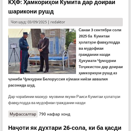
уми Кумитаи ҳамоҳангсози давлатҳои аъзои
КҲФ: Ҳамкориҳои Кумита дар доираи
СААД ба Ҷумҳурии Қирғизистон сафар намуд.
шарикони рушд
Чоп шуд: 03/09/2025 |
redaktor
Санаи 3 сентябри соли
2025 ба Кумитаи
ҳолатҳои фавқулодда
ва мудофиаи
граждании назди
Ҳукумати Ҷумҳурии
Тоҷикистон дар доираи
ҳамкориҳои рушд аз
ҷониби Ҷумҳурии Белоруссия кӯмаки ниёзи аввалия
расонида шуд.
Дар чорабинии мазкур муовини якуми Раиси Кумитаи ҳолатҳои
фавқулодда ва мудофиаи граждании назди
Муфассалтар
о КҲФ: Ҳамкориҳои Кумита дар доираи
790 нафар хонд
шарикони рушд
Наҷоти як духтари 26-сола, ки ба қасди