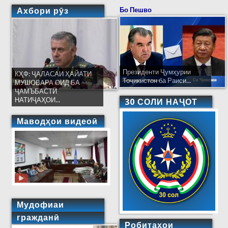
Ахбори рӯз
Бо Пешво
Президенти Ҷумҳурии
КҲФ: ҶАЛАСАИ ҲАЙАТИ
Тоҷикистон ба Раиси...
МУШОВАРА ОИД БА
ҶАМЪБАСТИ
НАТИҶАҲОИ...
30 СОЛИ НАҶОТ
Маводҳои видеоӣ
Мудофиаи
гражданӣ
Робитаҳои