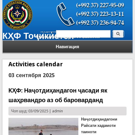
Поиск
КҲФ Тоҷикистон
Форма поиска
Навигация
Activities calendar
03 сентября 2025
КҲФ: Наҷотдиҳандагон ҷасади як
шаҳрвандро аз об бароварданд
Чоп шуд: 03/09/2025 |
admin
Наҷотдиҳандагони
Раёсати хадамоти
таиноти