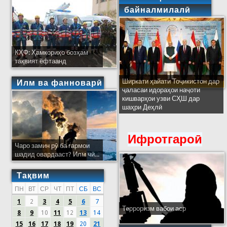
байналмилалӣ
КҲФ: Ҳамкориҳо бозҳам
тақвият ёфтаанд
Ширкати ҳайати Тоҷикистон дар
Илм ва фанноварӣ
ҷаласаи идораҳои наҷоти
кишварҳои узви СҲШ дар
шаҳри Деҳлӣ
Ифротгароӣ
Чаро замин рӯ ба гармои
шадид овардааст? Илм чӣ...
Тақвим
ПН
ВТ
СР
ЧТ
ПТ
СБ
ВС
1
2
3
4
5
6
7
Терроризм вабои аср
8
9
10
11
12
13
14
15
16
17
18
19
20
21