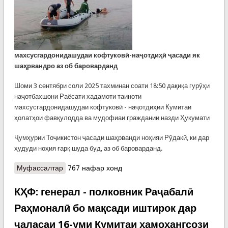
махсусгардонидашудаи кофтуковӣ-наҷотдиҳӣ ҷасади як
шаҳрвандро аз об бароварданд
Шоми 3 сентябри соли 2025 тахминан соати 18:50 дақиқа гурӯҳи
наҷотбахшони Раёсати хадамоти таиноти
махсусгардонидашудаи кофтуковӣ - наҷотдиҳии Кумитаи
ҳолатҳои фавқулодда ва мудофиаи граждании назди Ҳукумати
Ҷумҳурии Тоҷикистон ҷасади шаҳрванди ноҳияи Рӯдакӣ, ки дар
ҳудуди ноҳия ғарқ шуда буд, аз об бароварданд.
Муфассалтар
о КҲФ: Наҷотдиҳандагон ҷасади як шаҳрвандро
767 нафар хонд
аз об бароварданд
КҲФ: генерал - полковник Раҷабалӣ
Раҳмоналӣ бо мақсади иштирок дар
ҷаласаи 16-уми Кумитаи ҳамоҳангсози