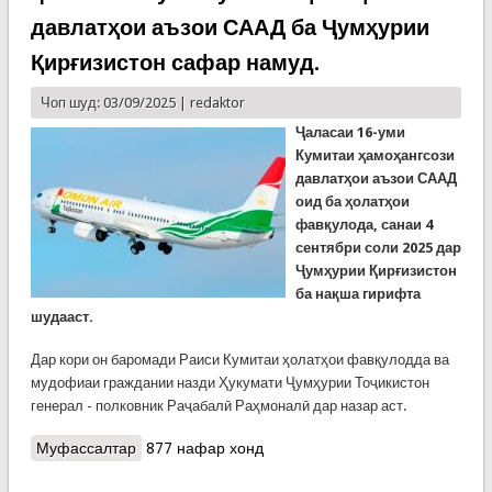
давлатҳои аъзои СААД ба Ҷумҳурии
Қирғизистон сафар намуд.
Чоп шуд: 03/09/2025 |
redaktor
Ҷаласаи 16-уми
Кумитаи ҳамоҳангсози
давлатҳои аъзои СААД
оид ба ҳолатҳои
фавқулода, санаи 4
сентябри соли 2025 дар
Ҷумҳурии Қирғизистон
ба нақша гирифта
шудааст.
Дар кори он баромади Раиси Кумитаи ҳолатҳои фавқулодда ва
мудофиаи граждании назди Ҳукумати Ҷумҳурии Тоҷикистон
генерал - полковник Раҷабалӣ Раҳмоналӣ дар назар аст.
Муфассалтар
о КҲФ: генерал - полковник Раҷабалӣ
877 нафар хонд
Раҳмоналӣ бо мақсади иштирок дар ҷаласаи 16-