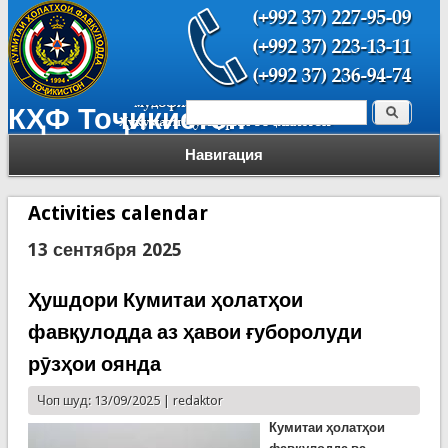
Поиск
КҲФ Тоҷикистон
Форма поиска
Навигация
Activities calendar
13 сентября 2025
Ҳушдори Кумитаи ҳолатҳои
фавқулодда аз ҳавои ғуборолуди
рӯзҳои оянда
Чоп шуд: 13/09/2025 |
redaktor
Кумитаи ҳолатҳои