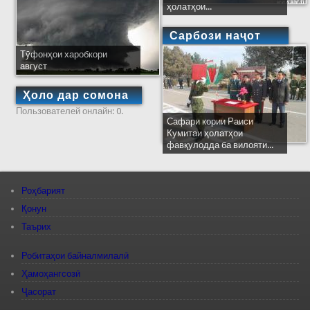
ҳолатҳои...
Сарбози наҷот
Тӯфонҳои харобкори
август
Ҳоло дар сомона
Пользователей онлайн: 0.
Сафари кории Раиси
Кумитаи ҳолатҳои
фавқулодда ба вилояти...
Роҳбарият
Қонун
Таърих
Робитаҳои байналмилалӣ
Ҳамоҳангсозӣ
Ҷасорат