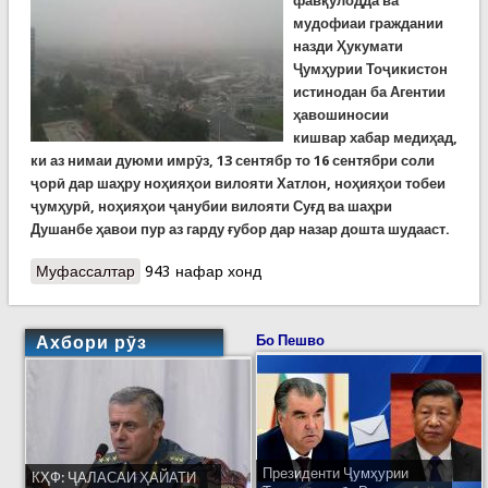
фавқулодда ва
мудофиаи граждании
назди Ҳукумати
Ҷумҳурии Тоҷикистон
истинодан ба Агентии
ҳавошиносии
кишвар хабар медиҳад,
ки аз нимаи дуюми имрӯз, 13 сентябр то 16 сентябри соли
ҷорӣ дар шаҳру ноҳияҳои вилояти Хатлон, ноҳияҳои тобеи
ҷумҳурӣ, ноҳияҳои ҷанубии вилояти Суғд ва шаҳри
Душанбе ҳавои пур аз гарду ғубор дар назар дошта шудааст.
Муфассалтар
о Ҳушдори Кумитаи ҳолатҳои фавқулодда аз
943 нафар хонд
ҳавои ғуборолуди рӯзҳои оянда
Ахбори рӯз
Бо Пешво
Президенти Ҷумҳурии
КҲФ: ҶАЛАСАИ ҲАЙАТИ