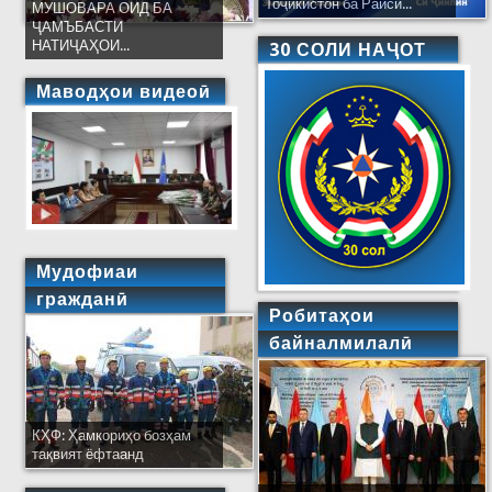
Тоҷикистон ба Раиси...
МУШОВАРА ОИД БА
ҶАМЪБАСТИ
НАТИҶАҲОИ...
30 СОЛИ НАҶОТ
Маводҳои видеоӣ
Мудофиаи
гражданӣ
Робитаҳои
байналмилалӣ
КҲФ: Ҳамкориҳо бозҳам
тақвият ёфтаанд