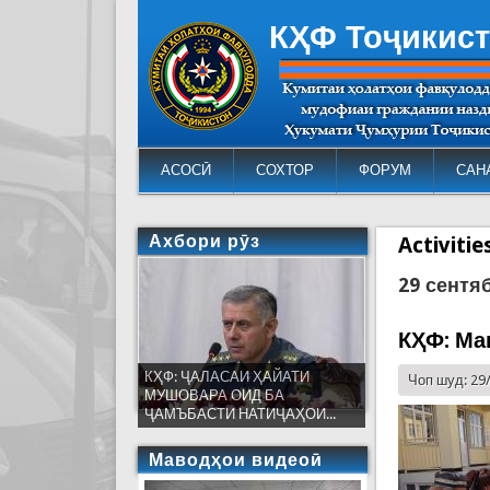
КҲФ Тоҷикис
АСОСӢ
СОХТОР
ФОРУМ
САН
Ахбори рӯз
Activiti
29 сентя
КҲФ: Ма
КҲФ: ҶАЛАСАИ ҲАЙАТИ
Чоп шуд: 29
МУШОВАРА ОИД БА
ҶАМЪБАСТИ НАТИҶАҲОИ...
Маводҳои видеоӣ