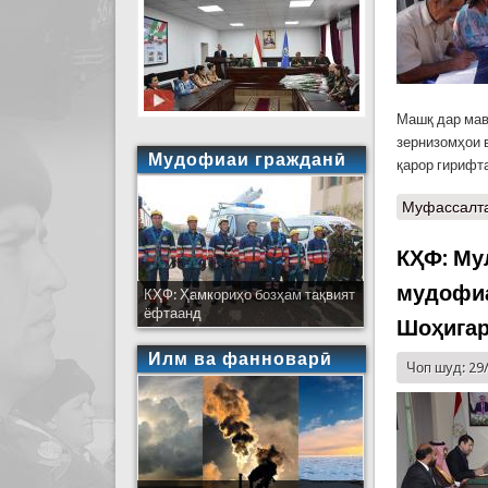
Машқ дар мав
зернизомҳои 
Мудофиаи гражданӣ
қарор гирифт
Муфассалт
КҲФ: Му
мудофиа
КҲФ: Ҳамкориҳо бозҳам тақвият
ёфтаанд
Шоҳигар
Илм ва фанноварӣ
Чоп шуд: 29