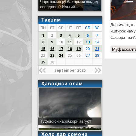
Чаро замин рӯ ба гармои шадид
овардааст? Илм чӣ...
Тақвим
Дар мулоқот 
ПН
ВТ
СР
ЧТ
ПТ
СБ
ВС
иштирок наму
1
2
3
4
5
6
7
Сафорат ва А
8
9
10
11
12
13
14
15
16
17
18
19
20
21
Муфассалт
22
23
24
25
26
27
28
29
30
September 2025
Ҳаводиси олам
Тӯфонҳои харобкори август
Ҳоло дар сомона