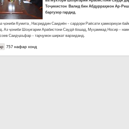
ва Мухтори Шоҳигарии Арабистони Саудӣ да
Тоҷикистон Валид бин Абдурраҳмон Ар-Ре
баргузор гардид.
аз ҷониби Кумита , Насриддин Саидиён – сардори Раёсати ҳамкориҳои ба
д. Аз ҷониби Шоҳигарии Арабистони Саудӣ бошад, Муҳаммад Носир – на
соев Саидҷаъфар – тарҷумон ширкат варзиданд.
ар
о КҲФ: Мулоқоти Раиси Кумитаи ҳолатҳои фавқулодда ва мудоф
757 нафар хонд
Шоҳигарии Арабистони Саудӣ дар Ҷумҳурии Тоҷикистон