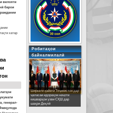
и вилояти
нӣ барои
граждании
дании
таҳти хатар
Робитаҳои
байналмилалӣ
 ва
ри
тон
Ширкати ҳайати Тоҷикистон дар
олатҳои
ҷаласаи идораҳои наҷоти
Ҳукумати
кишварҳои узви СҲШ дар
, генерал-
шаҳри Деҳлӣ
Фавқулода