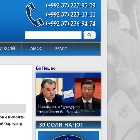
Поиск
Форма поиска
И ХОЛӢ
ТАМОС
REACT
Бо Пешво
Президенти Ҷумҳурии
Тоҷикистон ба Раиси...
вони вилояти
ӣ баргузор
30 СОЛИ НАҶОТ