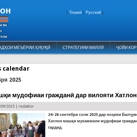
тон
|
Тоҷикӣ
|
Русский
|
АДҲОИ МЕЪЁРИИ ҲУҚУҚӢ
СТРАТЕГИЯИ МИЛЛӢ
ҶОЙИ КОР
es calendar
бря 2025
шқи мудофиаи гражданӣ дар вилояти Хатлон
/09/2025 |
redaktor
24–26 сентябри соли 2025 дар ноҳияи Балҷу
Хатлон машқи мукаммали мудофиаи граждан
гардид.