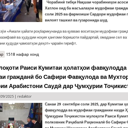
Чорабинӣ тибқи Нақшаи чорабиниҳои асоси
Хатлон оид ба масъалаҳои мудофиаи гражда
соли 2025 ва фармоиши Сардори мудофиаи 
вилоят ташкил ва гузаронида шуд.
зӯи «Амали ҳайати роҳбарикунанда ва қувваю воситаҳои мудофиаи граж
вазифавӣ ва ҳудудии ноҳия ҳангоми боришоти пайдарпай, омадани сел ва 
ани ҳудуди ҷамоатҳои деҳот» ҷараён гирифт.
ар
о КҲФ: Машқи мудофиаи гражданӣ дар вилояти Хатлон
1518 нафар хонд
лоқоти Раиси Кумитаи ҳолатҳои фавқулодда
и гражданӣ бо Сафири Фавқулода ва Мухто
ии Арабистони Саудӣ дар Ҷумҳурии Тоҷикис
/09/2025 |
redaktor
Санаи 29 сентябри соли 2025, дар Кумитаи ҳ
фавқулодда ва мудофиаи граждании назди 
Ҷумҳурии Тоҷикистон мулоқоти Раиси Кумита
полковник Раҷабалӣ Раҳмоналӣ бо Сафири 