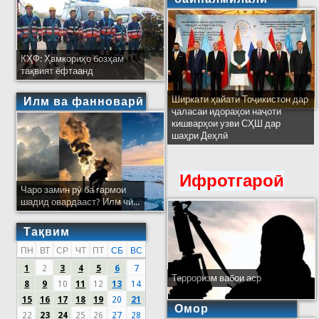
КҲФ: Ҳамкориҳо бозҳам
тақвият ёфтаанд
Ширкати ҳайати Тоҷикистон дар
Илм ва фанноварӣ
ҷаласаи идораҳои наҷоти
кишварҳои узви СҲШ дар
шаҳри Деҳлӣ
Ифротгароӣ
Чаро замин рӯ ба гармои
шадид овардааст? Илм чӣ...
Тақвим
ПН
ВТ
СР
ЧТ
ПТ
СБ
ВС
1
2
3
4
5
6
7
Терроризм вабои аср
8
9
10
11
12
13
14
15
16
17
18
19
20
21
Омор
22
23
24
25
26
27
28