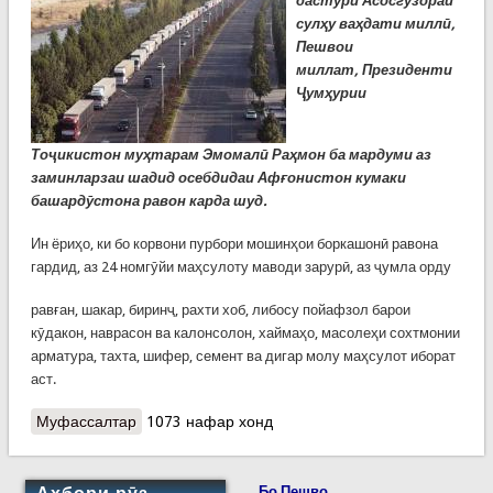
дастури
Асосгузораи
сулҳу ваҳдати миллӣ,
Пешвои
миллат,
Президенти
Ҷумҳурии
Тоҷикистон
муҳтарам Эмомалӣ Раҳмон ба мардуми аз
заминларзаи шадид осебдидаи Афғонистон кумаки
башардӯстона равон карда шуд.
Ин ёриҳо, ки бо корвони пурбори мошинҳои боркашонӣ равона
гардид, аз 24 номгӯйи маҳсулоту маводи зарурӣ, аз ҷумла орду
равған, шакар, биринҷ, рахти хоб, либосу пойафзол барои
кӯдакон, наврасон ва калонсолон, хаймаҳо, масолеҳи сохтмонии
арматура, тахта, шифер, семент ва дигар молу маҳсулот иборат
аст.
Муфассалтар
о Кумаки башардӯстона бо дастури Пешвои
1073 нафар хонд
миллат ба мардуми аз заминларза зарардидаи
Афғонистон
Бо Пешво