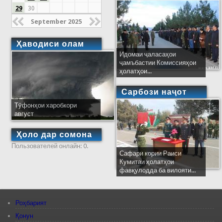
29
30
September 2025
Ҳаводиси олам
Идомаи ҷаласаҳои
ҷамъбастии Комиссияҳои
ҳолатҳои...
Сарбози наҷот
Тӯфонҳои харобкори
август
Ҳоло дар сомона
Пользователей онлайн: 0.
Сафари кории Раиси
Кумитаи ҳолатҳои
фавқулодда ба вилояти...
Роҳбарият
Қонун