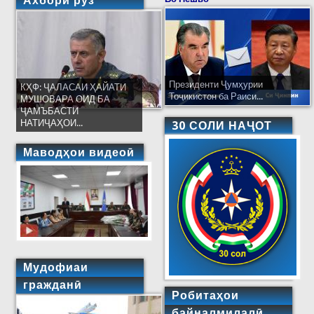
Ахбори рӯз
Президенти Ҷумҳурии
КҲФ: ҶАЛАСАИ ҲАЙАТИ
Тоҷикистон ба Раиси...
МУШОВАРА ОИД БА
ҶАМЪБАСТИ
НАТИҶАҲОИ...
30 СОЛИ НАҶОТ
Маводҳои видеоӣ
Мудофиаи
гражданӣ
Робитаҳои
байналмилалӣ