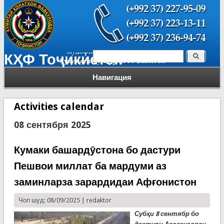
Поиск
КҲФ Тоҷикистон
Форма поиска
Навигация
Activities calendar
08 сентября 2025
Кумаки башардӯстона бо дастури
Пешвои миллат ба мардуми аз
заминларза зарардидаи Афғонистон
Чоп шуд: 08/09/2025 |
redaktor
Субҳи 8 сентябр бо