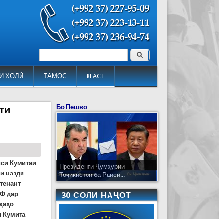
Поиск
Форма поиска
И ХОЛӢ
ТАМОС
REACT
Бо Пешво
ти
иси Кумитаи
Президенти Ҷумҳурии
и назди
Тоҷикистон ба Раиси...
тенант
ҲФ дар
30 СОЛИ НАҶОТ
қаҳо
и Кумита