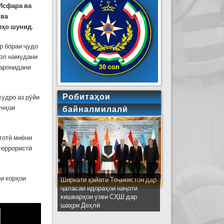
Исфара ва
 ва
лҳо шунид.
р бораи ҷудо
ъол намудани
заронидани
Робитаҳои
худро аз рӯйи
унҳои
байналмилалӣ
ғотӣ миёни
террористӣ
и корҳои
Ширкати ҳайати Тоҷикистон дар
ҷаласаи идораҳои наҷоти
кишварҳои узви СҲШ дар
шаҳри Деҳлӣ