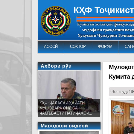
КҲФ Тоҷикис
АСОСӢ
СОХТОР
ФОРУМ
САН
Ахбори рӯз
Мулоқот
Кумита 
Чоп шуд: 16
КҲФ: ҶАЛАСАИ ҲАЙАТИ
МУШОВАРА ОИД БА
ҶАМЪБАСТИ НАТИҶАҲОИ...
Маводҳои видеоӣ