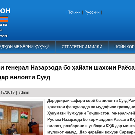
тон
|
Тоҷикӣ
|
Русский
|
АДҲОИ МЕЪЁРИИ ҲУҚУҚӢ
СТРАТЕГИЯИ МИЛЛӢ
ҶОЙИ КОР
и генерал Назарзода бо ҳайати шахсии Раёса
дар вилояти Суғд
/12/2019 |
admin
Дар доираи сафари корӣ ба вилояти Суғд Ра
ҳолатҳои фавқулодда ва мудофиаи гражадни
Ҳукумати Ҷумҳурии Тоҷикистон, генерал-лей
Рустам Назарзода бо кормандони Раёсати К
вилоят, роҳбарони шуъбаҳои КҲФ дар минта
мулоқот намуд. Дар ҷараёни вохӯрӣ Сарвар