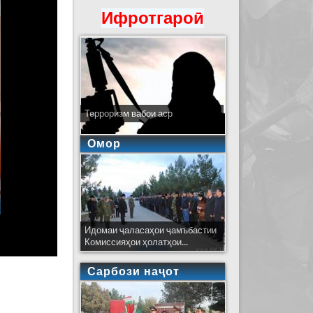
Ифротгароӣ
Терроризм вабои аср
Омор
Идомаи ҷаласаҳои ҷамъбастии
Комиссияҳои ҳолатҳои...
Сарбози наҷот