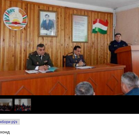
хбори рӯз
 хонд