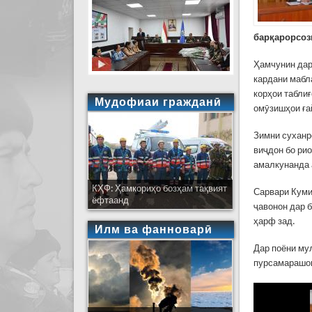
барқарорсоз
Ҳамчунин дар
кардани мабл
корҳои табли
Мудофиаи гражданӣ
омӯзишҳои ға
Зимни суханр
виҷдон бо ри
амалкунанда 
КҲФ: Ҳамкориҳо бозҳам тақвият
Сарвари Куми
ёфтаанд
ҷавонон дар 
ҳарф зад.
Илм ва фанноварӣ
Дар поёни му
пурсамарашон