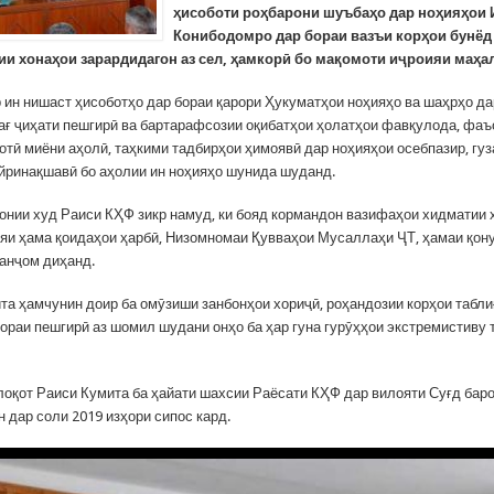
ҳисоботи роҳбарони шуъбаҳо дар ноҳияҳои 
Конибодомро дар бораи вазъи корҳои бунёд
ии хонаҳои зарардидагон аз сел, ҳамкорӣ бо мақомоти иҷроияи маҳа
 ин нишаст ҳисоботҳо дар бораи қарори Ҳукуматҳои ноҳияҳо ва шаҳрҳо да
ағ ҷиҳати пешгирӣ ва бартарафсозии оқибатҳои ҳолатҳои фавқулода, фа
ғотӣ миёни аҳолӣ, таҳкими тадбирҳои ҳимоявӣ дар ноҳияҳои осебпазир, гу
йринақшавӣ бо аҳолии ин ноҳияҳо шунида шуданд.
онии худ Раиси КҲФ зикр намуд, ки бояд кормандон вазифаҳои хидматии 
ояи ҳама қоидаҳои ҳарбӣ, Низомномаи Қувваҳои Мусаллаҳи ҶТ, ҳамаи қон
анҷом диҳанд.
та ҳамчунин доир ба омӯзиши занбонҳои хориҷӣ, роҳандозии корҳои табли
бораи пешгирӣ аз шомил шудани онҳо ба ҳар гуна гурӯҳҳои экстремистиву 
лоқот Раиси Кумита ба ҳайати шахсии Раёсати КҲФ дар вилояти Суғд баро
 дар соли 2019 изҳори сипос кард.