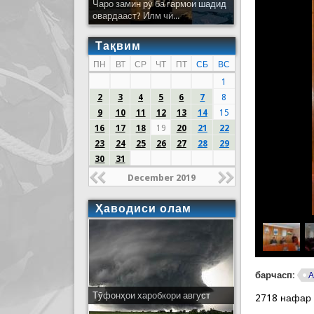
Чаро замин рӯ ба гармои шадид
овардааст? Илм чӣ...
Тақвим
ПН
ВТ
СР
ЧТ
ПТ
СБ
ВС
1
2
3
4
5
6
7
8
9
10
11
12
13
14
15
16
17
18
19
20
21
22
23
24
25
26
27
28
29
30
31
December 2019
Ҳаводиси олам
барчасп:
А
Тӯфонҳои харобкори август
2718 нафар