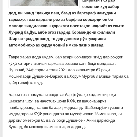
Ширкати IRS дар
сомонаи худ хабар
дод, ки чанд “дақиқа пеш, баъд аз бартараф намудани
тармаҳо, тоза кардани роҳ аз барф ва коркарди он бо
маводи зиддилағжиш ҳаракати воситаҳои нақлиёт аз самти
Хуҷанд ба Душанбе оғоз гардид.Кормандони филиали
Ширкат ҷаҳд доранд, то дар давоми рӯз гузариши
автомобилҳо аз ҳарду ҷониб имконпазир шавад.
Тавре хабар дода будем, бар асари боришҳои зиёд дар роҳҳои
кӯҳӣ хатари лағзиши тарма ва резиши санг боқӣ мондааст.
Чунончӣ, 24 феврали соли 2021 дар километри 67 роҳи
мошингарди Душанбе-Варзоб ва Хоруғ-Мурғоб лағзиши тарма ба
қайд гирифта шуд.
Барои тоза намудани роҳҳо аз барфтӯдаҳо хадамоти роҳи
ширкати “IRS” ва наҷотбахшони КҲФ, ки шабонабарӯз
навбатдоранд, талош ба харҷ медиҳанд. Шабонарӯзи гузашта
имдодгарони КҲФ ронандагон ва мусофирони 28 мошинро, ки
дар километрҳои 65 ва 73 роҳи Душанбе – Айнӣ дармонда
буданд, ба маконҳои амн интиқол доданд.