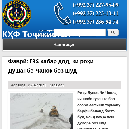
Поиск
КҲФ Тоҷикистон
Форма поиска
Навигация
Фаврӣ: IRS хабар дод, ки роҳи
Душанбе-Чаноқ боз шуд
Чоп шуд: 25/02/2021 |
redaktor
Роҳи Душанбе-Чаноқ,
ки шаби гузашта бар
асари лағзиши тармаву
барфи баланд баста
буд, чанд лаҳза пеш
дубора боз шуд.