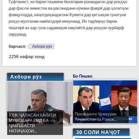
Гуфтанист, ки барои таъмини бехатарии ронандагон дар роҳҳҳо
дар фасли зимистон ва расонидани кӯмаки фаврӣ дар ҳолатҳои
фавқулодда, наҷотдиҳандагони Кумита дар қитъаҳои гуногуни
роҳҳо мунтазам навбатдорӣ мекунанд. Ин тадбирҳо барои
пешгирӣ аз ҳар гуна садамаҳои нақлиётӣ дар роҳҳои пурбарф
заруранд.
барчасп:
Ахбори рӯз
2256 нафар хонд
Ахбори рӯз
Бо Пешво
Президенти Ҷумҳурии
КҲФ: ҶАЛАСАИ ҲАЙАТИ
Тоҷикистон ба Раиси...
МУШОВАРА ОИД БА
ҶАМЪБАСТИ
НАТИҶАҲОИ...
30 СОЛИ НАҶОТ