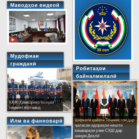
Маводҳои видеоӣ
Мудофиаи
гражданӣ
Робитаҳои
байналмилалӣ
КҲФ: Ҳамкориҳо бозҳам
тақвият ёфтаанд
Ширкати ҳайати Тоҷикистон дар
Илм ва фанноварӣ
ҷаласаи идораҳои наҷоти
кишварҳои узви СҲШ дар
шаҳри Деҳлӣ