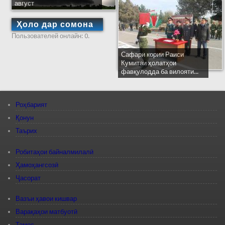
август
Ҳоло дар сомона
Пользователей онлайн: 0.
Сафари кории Раиси
Кумитаи ҳолатҳои
фавқулодда ба вилояти...
Роҳбарият
Қонун
Таърих
Робитаҳои байналмилалӣ
Ҳамоҳангсозӣ
Ҷасорат
Вазъи ҳавои кишвар
Варақаҳои матбуотӣ
Тамос