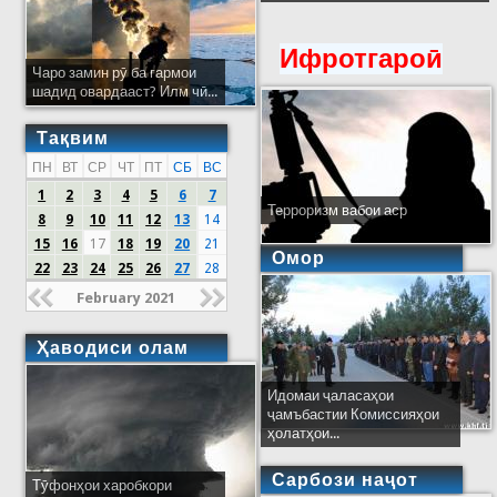
Ифротгароӣ
Чаро замин рӯ ба гармои
шадид овардааст? Илм чӣ...
Тақвим
ПН
ВТ
СР
ЧТ
ПТ
СБ
ВС
1
2
3
4
5
6
7
Терроризм вабои аср
8
9
10
11
12
13
14
15
16
17
18
19
20
21
Омор
22
23
24
25
26
27
28
February 2021
Ҳаводиси олам
Идомаи ҷаласаҳои
ҷамъбастии Комиссияҳои
ҳолатҳои...
Сарбози наҷот
Тӯфонҳои харобкори