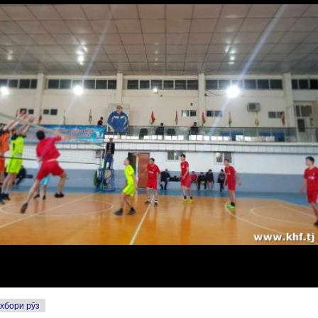
хбори рӯз