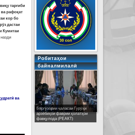
виқу тарғиби
 ва рафоқат
аи кор бо
рӯз дастаи
ои Кумитаи
 назди
Робитаҳои
байналмилалӣ
қудратӣ ва
Баргузории ҷаласаи Гурӯҳи
Ширкати ҳайати Тоҷикистон дар
арзёбиҳои фаврии ҳолатҳои
ҷаласаи идораҳои наҷоти
фавқулода (РЕАКТ)
кишварҳои узви СҲШ дар
шаҳри Деҳлӣ