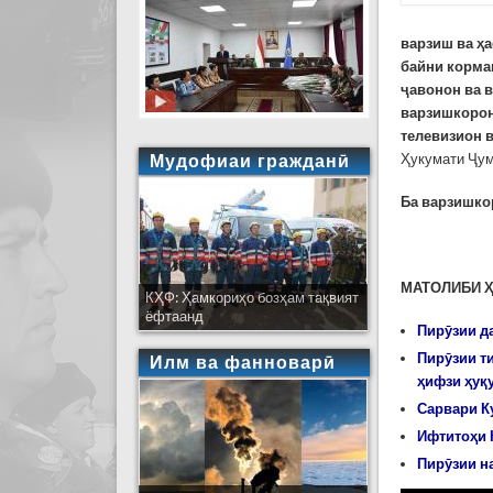
варзиш ва ҳа
байни корма
ҷавонон ва в
варзишкорон
телевизион 
Мудофиаи гражданӣ
Ҳукумати Ҷум
Ба варзишко
МАТОЛИБИ 
КҲФ: Ҳамкориҳо бозҳам тақвият
ёфтаанд
Пирӯзии д
Пирӯзии т
Илм ва фанноварӣ
ҳифзи ҳуқ
Сарвари К
Ифтитоҳи 
Пирӯзии н