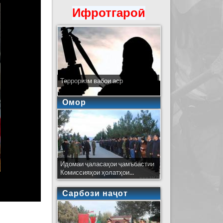
Ифротгароӣ
Терроризм вабои аср
Омор
Идомаи ҷаласаҳои ҷамъбастии
Комиссияҳои ҳолатҳои...
Сарбози наҷот