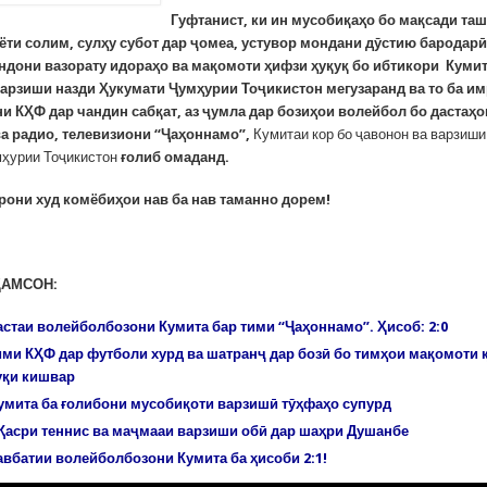
Гуфтанист, ки ин мусобиқаҳо бо
мақсади таш
ёти солим, сулҳу субот дар ҷомеа, устувор мондани дӯстию бародарӣ
ндони вазорату идораҳо ва мақомоти ҳифзи ҳуқуқ бо ибтикори Кумит
арзиши назди Ҳукумати Ҷумҳурии Тоҷикистон мегузаранд ва то ба им
и КҲФ дар чандин сабқат, аз ҷумла дар бозиҳои волейбол бо дастаҳ
ва радио, телевизиони “Ҷаҳоннамо”,
Кумитаи кор бо ҷавонон ва варзиши
ҳурии Тоҷикистон
ғолиб омаданд.
рони худ комёбиҳои нав ба нав таманно дорем!
ҲАМСОН:
астаи волейболбозони Кумита бар тими “Ҷаҳоннамо”. Ҳисоб: 2:0
ими КҲФ дар футболи хурд ва шатранҷ дар бозӣ бо тимҳои мақомоти 
уқи кишвар
умита ба ғолибони мусобиқоти варзишӣ тӯҳфаҳо супурд
Қасри теннис ва маҷмааи варзиши обӣ дар шаҳри Душанбе
авбатии волейболбозони Кумита ба ҳисоби 2:1!