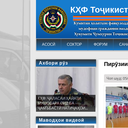
КҲФ Тоҷикис
АСОСӢ
СОХТОР
ФОРУМ
САН
Ахбори рӯз
Пирӯзии
Чоп шуд: 05
КҲФ: ҶАЛАСАИ ҲАЙАТИ
МУШОВАРА ОИД БА
ҶАМЪБАСТИ НАТИҶАҲОИ...
Маводҳои видеоӣ