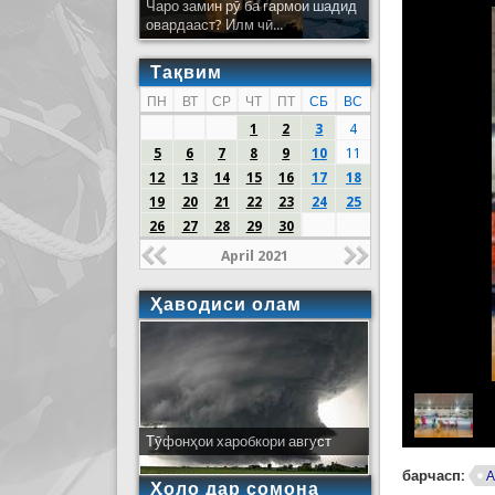
Чаро замин рӯ ба гармои шадид
овардааст? Илм чӣ...
Тақвим
ПН
ВТ
СР
ЧТ
ПТ
СБ
ВС
1
2
3
4
5
6
7
8
9
10
11
12
13
14
15
16
17
18
19
20
21
22
23
24
25
26
27
28
29
30
April 2021
Ҳаводиси олам
Тӯфонҳои харобкори август
барчасп:
А
Ҳоло дар сомона