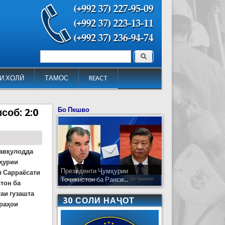
Поиск
Форма поиска
И ХОЛӢ
ТАМОС
REACT
Бо Пешво
соб: 2:0
фавқулодда
мҳурии
Президенти Ҷумҳурии
и Сарраёсати
Тоҷикистон ба Раиси...
тон ба
таи гузашта
30 СОЛИ НАҶОТ
ираҳои