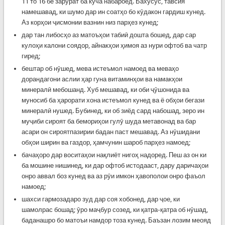
11 то 16 бе зарурат ба кӯча набароед. Бахусус, тавсия
намешавад, ки шумо дар ин соатҳо бо кӯдакон гардиш кунед.
Аз корҳои ҷисмонии вазнин низ парҳез кунед;
дар тан либосҳо аз матоъҳои табиӣ дошта бошед, дар сар
кулоҳи калони соядор, айнакҳои ҳимоя аз нури офтоб ва чатр
гиред;
бештар об нӯшед, мева истеъмол намоед ва меваҳо
дорандагони аслии ҳар гуна витаминҳои ва намакҳои
минералӣ мебошанд. Хуб мешавад, ки оби ҷӯшонида ва
муносиб ба ҳарорати хона истеъмол кунед ва ё обҳои бегази
минералӣ нушед. Бубинед, ки об зиёд сард набошад, зеро ин
муҷиби сироят ба бемориҳои гулӯ шуда метавонад ва бар
асари он сироятпазирии бадан паст мешавад. Аз нӯшидани
обҳои ширин ва газдор, ҳамчунин шароб парҳез намоед;
бачаҳоро дар воситаҳои нақлиёт нигоҳ надоред. Пеш аз он ки
ба мошине нишинед, ки дар офтоб истодааст, дару даричаҳои
онро аввал боз кунед ва аз рӯи имкон ҳавополои онро фаъол
намоед;
шахси гармозадаро зуд дар соя хобонед, дар ҷое, ки
шамолрас бошад; ӯро маҷбур созед, ки қатра-қатра об нӯшад,
баданашро бо матоъи намдор тоза кунед. Баъзан лозим меояд