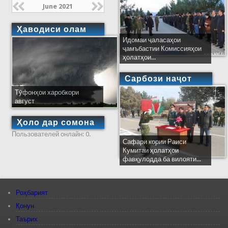
June 2021
Ҳаводиси олам
Идомаи ҷаласаҳои
ҷамъбастии Комиссияҳои
ҳолатҳои...
Сарбози наҷот
Тӯфонҳои харобкори
август
Ҳоло дар сомона
Пользователей онлайн: 0.
Сафари кории Раиси
Кумитаи ҳолатҳои
фавқулодда ба вилояти...
Роҳбарият
Қонун
Таърих