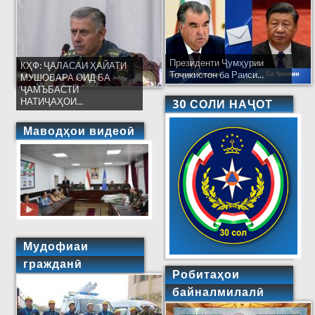
Президенти Ҷумҳурии
КҲФ: ҶАЛАСАИ ҲАЙАТИ
Тоҷикистон ба Раиси...
МУШОВАРА ОИД БА
ҶАМЪБАСТИ
НАТИҶАҲОИ...
30 СОЛИ НАҶОТ
Маводҳои видеоӣ
Мудофиаи
гражданӣ
Робитаҳои
байналмилалӣ