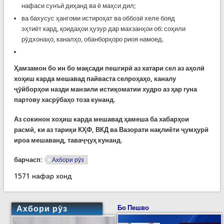
нафаси сунъӣ диҳанд ва ё маҳси дил;
ва бахусус ҳангоми истироҳат ва оббозӣ хеле бояд
эҳтиёт кард, қоидаҳои ҳузур дар махзанҳои об: соҳили
рӯдхонаҳо, каналҳо, обанборҳоро риоя намоед.
Ҳамзамон бо ин бо мақсади пешгирӣ аз хатари сел аз аҳолӣ
хоҳиш карда мешавад пайваста селроҳаҳо, каналу
ҷӯйборҳои назди манзили истиқоматии худро аз ҳар гуна
партову хасрӯбаҳо тоза кунанд.
Аз сокинон хоҳиш карда мешавад ҳамеша ба хабарҳои
расмӣ, ки аз тариқи КҲФ, ВКД ва Вазорати нақлиёти ҷумҳурӣ
ироа мешаванд, таваҷҷуҳ кунанд.
барчасп:
Ахбори рӯз
1571 нафар хонд
Ахбори рӯз
Бо Пешво