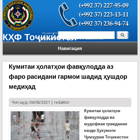
Поиск
КҲФ Тоҷикистон
Форма поиска
Навигация
Кумитаи ҳолатҳои фавқулодда аз
фаро расидани гармои шадид ҳушдор
медиҳад
Чоп шуд: 04/06/2021 |
redaktor
Кумитаи ҳолатҳои
фавқулодда ва
мудофиаи граждании
назди Ҳукумати
Ҷумҳурии Тоҷикистон