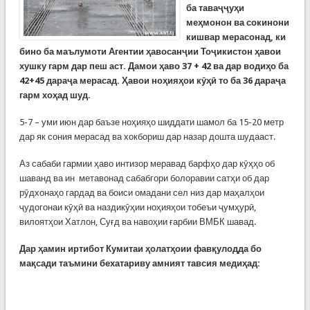
ба таваҷҷуҳи
меҳмонон ва сокинони
кишвар мерасонад, ки
бино ба маълумоти Агентии ҳавосанҷии Тоҷикистон ҳавои
хушку гарм дар пеш аст. Дамои ҳаво 37 + 42 ва дар водиҳо ба
42+45 дараҷа мерасад. Ҳавои ноҳияҳои кӯҳӣ то ба 36 дараҷа
гарм хоҳад шуд.
5-7 – уми июн дар баъзе ноҳияҳо шиддати шамол ба 15-20 метр
дар як сония мерасад ва хокбориш дар назар дошта шудааст.
Аз сабаби гармии ҳаво интизор меравад барфҳо дар кӯҳҳо об
шаванд ва ин метавонад сабабгори болоравии сатҳи об дар
рӯдхонаҳо гардад ва боиси омадани сел низ дар маҳалҳои
ҷудогонаи кӯҳӣ ва наздикӯҳии ноҳияҳои тобеъи ҷумҳурӣ,
вилоятҳои Хатлон, Суғд ва навоҳии ғарбии ВМБК шавад.
Дар ҳамин иртибот Кумитаи ҳолатҳоии фавқулодда бо
мақсади таъмини бехатариву амният тавсия медиҳад: