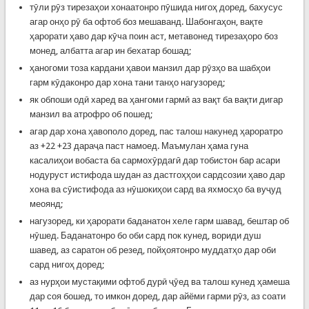
тӯли рӯз тирезаҳои хонаатонро пӯшида нигоҳ доред, бахусус
агар онҳо рӯ ба офтоб боз мешаванд. Шабонгаҳон, вақте
ҳарорати ҳаво дар кӯча поин аст, метавонед тирезаҳоро боз
монед, албатта агар ин бехатар бошад;
ҳаногоми тоза кардани ҳавои манзил дар рӯзҳо ва шабҳои
гарм кӯдаконро дар хона тани танҳо нагузоред;
як обпоши одӣ харед ва ҳангоми гармӣ аз вақт ба вақти дигар
манзил ва атрофро об пошед;
агар дар хона ҳавополо доред, пас талош накунед ҳароратро
аз +22 +23 дараҷа паст намоед. Маъмулан ҳама гуна
касалиҳои вобаста ба сармохӯрдагӣ дар тобистон бар асари
нодуруст истифода шудан аз дастгоҳҳои сардсозии ҳаво дар
хона ва сӯистифода аз нӯшокиҳои сард ва яхмосҳо ба вуҷуд
меоянд;
нагузоред, ки ҳарорати баданатон хеле гарм шавад, бештар об
нӯшед. Баданатонро бо оби сард пок кунед, вориди душ
шавед, аз саратон об резед, пойҳоятонро муддатҳо дар оби
сард нигоҳ доред;
аз нурҳои мустақими офтоб дурӣ ҷӯед ва талош кунед ҳамеша
дар соя бошед, то имкон доред, дар айёми гарми рӯз, аз соати