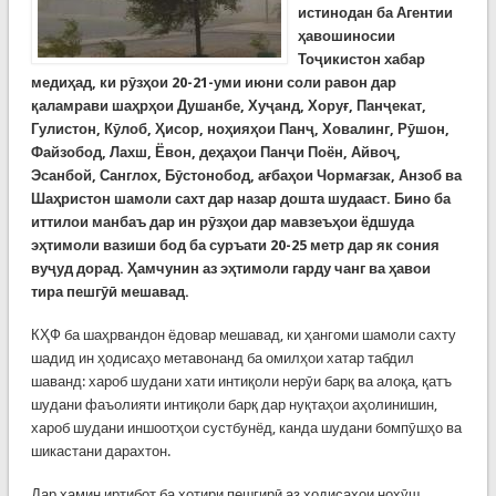
истинодан ба Агентии
ҳавошиносии
Тоҷикистон хабар
медиҳад, ки рӯзҳои 20-21-уми июни соли равон дар
қаламрави шаҳрҳои Душанбе, Хуҷанд, Хоруғ, Панҷекат,
Гулистон, Кӯлоб, Ҳисор, ноҳияҳои
П
анҷ
, Ховалинг, Р
ӯшон
,
Файз
обод
, Л
а
хш,
Ёвон
,
деҳаҳои Панҷи Поён, Айвоҷ,
Эсанбой, Санглох, Бӯстонобод, ағбаҳои Чормағзак, Анзоб ва
Шаҳристон шамоли сахт дар назар дошта шудааст. Бино ба
иттилои манбаъ дар ин рӯзҳои дар мавзеъҳои ёдшуда
эҳтимоли вазиши бод ба суръати 20-25 метр дар як сония
вуҷуд дорад. Ҳамчунин аз эҳтимоли гарду чанг ва ҳавои
тира пешгӯӣ мешавад.
КҲФ ба шаҳрвандон ёдовар мешавад, ки ҳангоми шамоли сахту
шадид ин ҳодисаҳо метавонанд ба омилҳои хатар табдил
шаванд: хароб шудани хати интиқоли нерӯи барқ ва алоқа, қатъ
шудани фаъолияти интиқоли барқ дар нуқтаҳои аҳолинишин,
хароб шудани иншоотҳои сустбунёд, канда шудани бомпӯшҳо ва
шикастани дарахтон.
Дар ҳамин иртибот ба хотири пешгирӣ аз ҳодисаҳои нохӯш