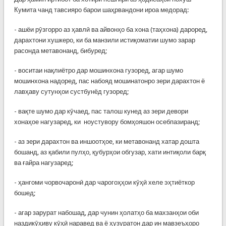
Кумита чанд тавсияро барои шаҳрвандони ироа медорад:
- ашёи рӯзгорро аз ҳавлӣ ва айвонҳо ба хона (таҳхона) дароред,
дарахтони хушкеро, ки ба манзили истиқоматии шумо зарар
расонда метавонанд, бибуред;
- воситаи нақлиётро дар мошинхона гузоред, агар шумо
мошинхона надоред, пас набояд мошинатонро зери дарахтон ё
лавҳаву сутунҳои сустбунёд гузоред;
- вақте шумо дар кӯчаед, пас талош кунед аз зери девори
хонаҳое нагузаред, ки ноустувору бомҳояшон осебпазиранд;
- аз зери дарахтон ва иншоотҳое, ки метавонанд хатар дошта
бошанд, аз қабили пулҳо, қубурҳои обгузар, хати интиқоли барқ
ва ғайра нагузаред;
- ҳангоми чорвочаронӣ дар чарогоҳҳои кӯҳӣ хеле эҳтиёткор
бошед;
- агар зарурат набошад, дар чунин ҳолатҳо ба махзанҳои оби
наздикӯҳиву кӯҳӣ наравед ва ё ҳузуратон дар ин мавзеъҳоро