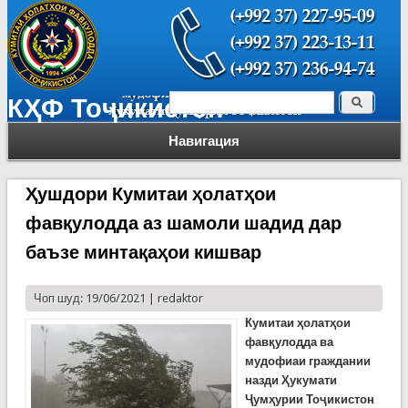
Поиск
КҲФ Тоҷикистон
Форма поиска
Навигация
Ҳушдори Кумитаи ҳолатҳои
фавқулодда аз шамоли шадид дар
баъзе минтақаҳои кишвар
Чоп шуд: 19/06/2021 |
redaktor
Кумитаи
ҳолатҳои
фавқулодда ва
мудофиаи граждании
назди Ҳукумати
Ҷумҳурии Тоҷикистон