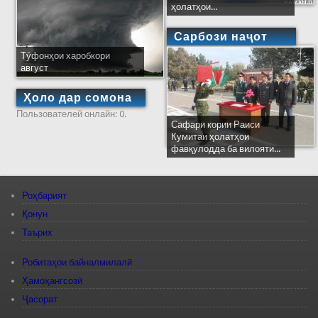
ҳолатҳои...
Сарбози наҷот
Тӯфонҳои харобкори
август
Ҳоло дар сомона
Пользователей онлайн: 0.
Сафари кории Раиси
Кумитаи ҳолатҳои
фавқулодда ба вилояти...
Роҳбарият
Қонун
Таърих
Робитаҳои байналмилалӣ
Ҳамоҳангсозӣ
Ҷасорат