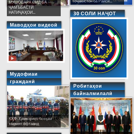
Тоҷикистон ба Раиси...
МУШОВАРА ОИД БА
ҶАМЪБАСТИ
НАТИҶАҲОИ...
30 СОЛИ НАҶОТ
Маводҳои видеоӣ
Мудофиаи
гражданӣ
Робитаҳои
байналмилалӣ
КҲФ: Ҳамкориҳо бозҳам
тақвият ёфтаанд