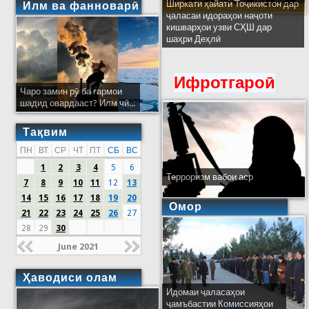
Ширкати ҳайати Тоҷикистон дар
Илм ва фанноварӣ
ҷаласаи идораҳои наҷоти
кишварҳои узви СҲШ дар
шаҳри Деҳлӣ
Ифротгароӣ
Чаро замин рӯ ба гармои
шадид овардааст? Илм чӣ...
Тақвим
ПН
ВТ
СР
ЧТ
ПТ
СБ
ВС
1
2
3
4
5
6
Терроризм вабои аср
7
8
9
10
11
12
13
14
15
16
17
18
19
20
Омор
21
22
23
24
25
26
27
28
29
30
June 2021
Ҳаводиси олам
Идомаи ҷаласаҳои
ҷамъбастии Комиссияҳои