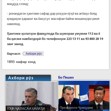
маҳдуд созед;
- ронандагон ҳангоми сафар дар роҳҳои кӯҳӣ ва ағбаҳо бояд
қоидаҳои ҳаракат ва бахусус масофаи байни мошинҳоро риоя
намоянд.
Ҳангоми ҳолатҳои фавқулода ба шумораи умумии 112 ва ё
ба қисми навбатдорӣ бо телефонҳои 223 13 11 ва 93 880 28 19
занг занед.
барчасп:
Ахбори рӯз
1893 нафар хонд
Ахбори рӯз
Бо Пешво
Президенти Ҷумҳурии
КҲФ: ҶАЛАСАИ ҲАЙАТИ