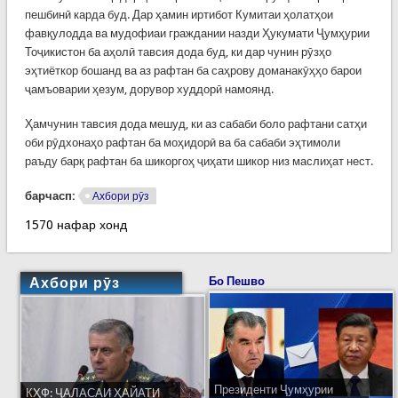
пешбинӣ карда буд. Дар ҳамин иртибот Кумитаи ҳолатҳои
фавқулодда ва мудофиаи граждании назди Ҳукумати Ҷумҳурии
Тоҷикистон ба аҳолӣ тавсия дода буд, ки дар чунин рӯзҳо
эҳтиёткор бошанд ва аз рафтан ба саҳрову доманакӯҳҳо барои
ҷамъоварии ҳезум, дорувор худдорӣ намоянд.
Ҳамчунин тавсия дода мешуд, ки аз сабаби боло рафтани сатҳи
оби рӯдхонаҳо рафтан ба моҳидорӣ ва ба сабаби эҳтимоли
раъду барқ рафтан ба шикоргоҳ ҷиҳати шикор низ маслиҳат нест.
барчасп:
Ахбори рӯз
1570 нафар хонд
Ахбори рӯз
Бо Пешво
Президенти Ҷумҳурии
КҲФ: ҶАЛАСАИ ҲАЙАТИ