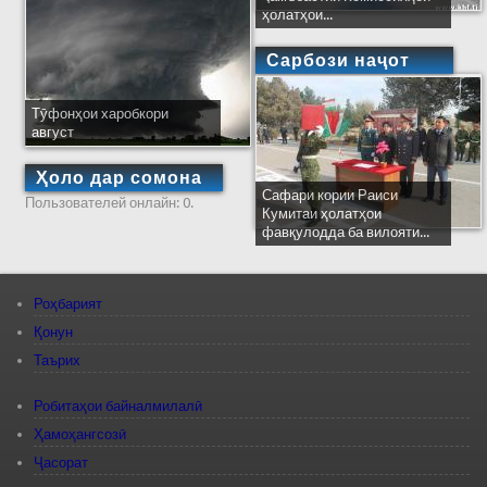
ҳолатҳои...
Сарбози наҷот
Тӯфонҳои харобкори
август
Ҳоло дар сомона
Сафари кории Раиси
Пользователей онлайн: 0.
Кумитаи ҳолатҳои
фавқулодда ба вилояти...
Роҳбарият
Қонун
Таърих
Робитаҳои байналмилалӣ
Ҳамоҳангсозӣ
Ҷасорат