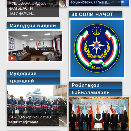
Тоҷикистон ба Раиси...
МУШОВАРА ОИД БА
ҶАМЪБАСТИ
НАТИҶАҲОИ...
30 СОЛИ НАҶОТ
Маводҳои видеоӣ
Мудофиаи
гражданӣ
Робитаҳои
байналмилалӣ
КҲФ: Ҳамкориҳо бозҳам
тақвият ёфтаанд