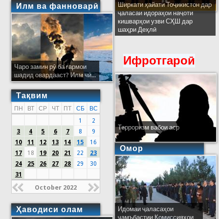
Ширкати ҳайати Тоҷикистон дар
Илм ва фанноварӣ
ҷаласаи идораҳои наҷоти
кишварҳои узви СҲШ дар
шаҳри Деҳлӣ
Ифротгароӣ
Чаро замин рӯ ба гармои
шадид овардааст? Илм чӣ...
Тақвим
ПН
ВТ
СР
ЧТ
ПТ
СБ
ВС
1
2
Терроризм вабои аср
3
4
5
6
7
8
9
10
11
12
13
14
15
16
Омор
17
18
19
20
21
22
23
24
25
26
27
28
29
30
31
October 2022
Ҳаводиси олам
Идомаи ҷаласаҳои
ҷамъбастии Комиссияҳои