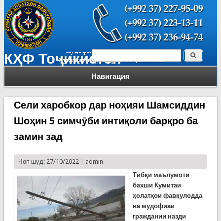
Поиск
КҲФ Тоҷикистон
Форма поиска
Навигация
Сели харобкор дар ноҳияи Шамсиддин
Шоҳин 5 симчӯби интиқоли барқро ба
замин зад
Чоп шуд: 27/10/2022 |
admin
Тиб
қ
и
маъл
умоти
бахши Кумитаи
ҳолатҳои фавқулодда
ва мудофиаи
граждании назди