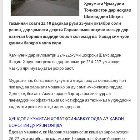
Ҳукумати Ҷумҳурии
Тоҷикистон дар но
ҳ
ияи
Шамсиддин Шоҳин
тахминан
соати
23:10 да
қ
и
қ
аи
рӯзи 25-уми октябри соли
равон,
дар ҷамоати деҳоти Саричашмаи ноҳияи мазкур дар
натиҷаи бориши шадиди борон сел омад ва 5 адад симчуби
қувваи барқро чаппа кард.
Ҳамчунин дар километри 224-225-уми шоҳроҳи Шамсиддин
Шоҳин-Хоруғ сангреза ва дар километри 234-237-уми роҳи
мазкур ярч муваққатан роҳро баст.
Муддате пас бо талоши ҳукумати маҳал роҳ аз селоварду ярч
пок шуд ва ҳаракати мошинҳо ба ду самт имконпазир гардид.
Ҳоло роҳ боз аст. Аммо корҳои бартарафсозии пурраи
паёмадҳои ин офати табиӣ бо истифода аз техникаи муҳандисии
хадамоти роҳи минтақа идома доранд.
ҲУШДОРИ КУМИТАИ ҲОЛАТҲОИ ФАВҚУЛОДДА АЗ ҲАВОИ
БОРОНИИ ДУ РӮЗИ ОЯНДА
Ёдовар мешавем, ки Идораи ҳавошиносии кишвар барои рӯзҳои
26-27-уми октябр дар қаламрави Тоҷикистон рӯзҳои борониро