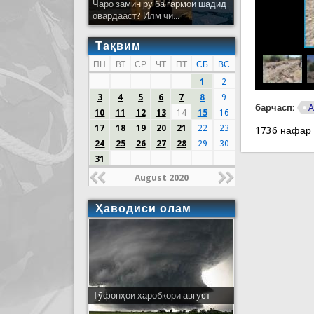
Чаро замин рӯ ба гармои шадид
овардааст? Илм чӣ...
Тақвим
ПН
ВТ
СР
ЧТ
ПТ
СБ
ВС
1
2
3
4
5
6
7
8
9
барчасп:
А
10
11
12
13
14
15
16
17
18
19
20
21
22
23
1736 нафар
24
25
26
27
28
29
30
31
August 2020
Ҳаводиси олам
Тӯфонҳои харобкори август