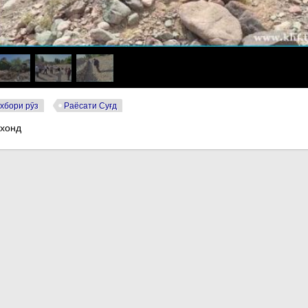
хбори рӯз
Раёсати Суғд
 хонд