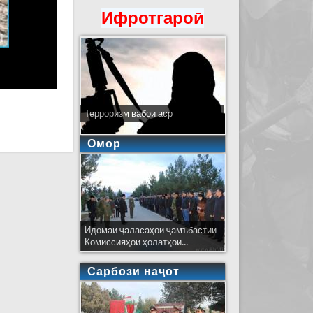
Ифротгароӣ
Терроризм вабои аср
Омор
Идомаи ҷаласаҳои ҷамъбастии
Комиссияҳои ҳолатҳои...
Сарбози наҷот