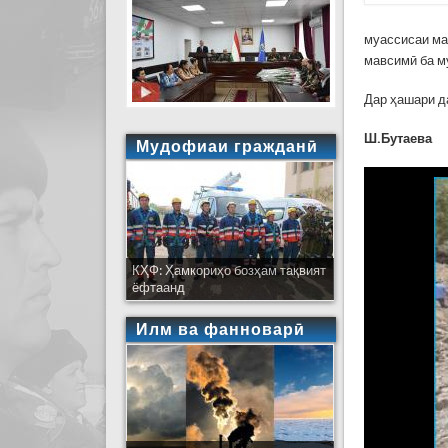
муассисаи ма
мавсимӣ ба м
Дар ҳашари д
Ш.Бутаева
Мудофиаи гражданӣ
КҲФ: Ҳамкориҳо бозҳам тақвият
ёфтаанд
Илм ва фанноварӣ