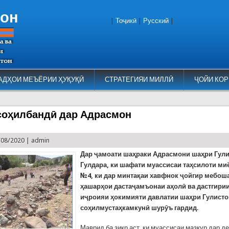
тон
|
Тоҷикӣ
|
Русский
|
АДҲОИ МЕЪЁРИИ ҲУҚУҚӢ
СТРАТЕГИЯИ МИЛЛӢ
ҶОЙИ КОР
соҳилбандӣ дар Адрасмон
/08/2020 |
admin
Дар ҷамоати шаҳраки Адрасмони шаҳри Гули
Гулдара, ки шафати муассисаи таҳсилоти м
№4, ки дар минтақаи хавфнок ҷойгир мебоша
ҳашарҳои дастаҷамъонаи аҳолӣ ва дастгири
иҷроияи ҳокимияти давлатии шаҳри Гулисто
соҳилмустаҳкамкунӣ шурӯъ гардид
.
Маврид ба зикр аст, ки муассисаи мазкур дар д