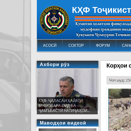
КҲФ Тоҷикис
АСОСӢ
СОХТОР
ФОРУМ
САН
Ахбори рӯз
Корҳои 
Чоп шуд: 25
КҲФ: ҶАЛАСАИ ҲАЙАТИ
МУШОВАРА ОИД БА
ҶАМЪБАСТИ НАТИҶАҲОИ...
Маводҳои видеоӣ