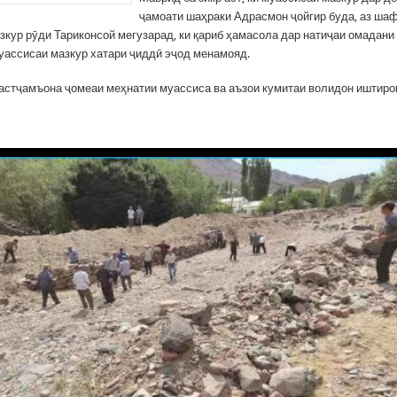
ҷамоати шаҳраки Адрасмон ҷойгир буда, аз ша
зкур рӯди Тариконсой мегузарад, ки қариб ҳамасола дар натиҷаи омадани
уассисаи мазкур хатари ҷиддӣ эҷод менамояд.
астҷамъона ҷомеаи меҳнатии муассиса ва аъзои кумитаи волидон иштиро