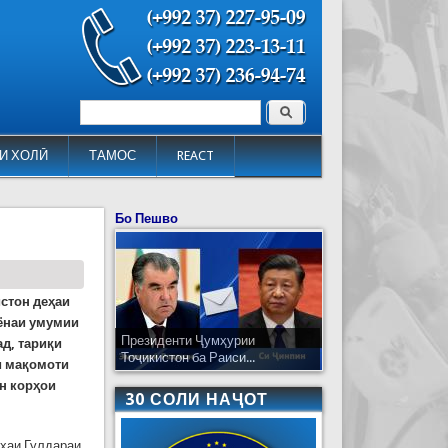
Поиск
Форма поиска
И ХОЛӢ
ТАМОС
REACT
Бо Пешво
стон деҳаи
иёнаи умумии
Президенти Ҷумҳурии
д, тариқи
Тоҷикистон ба Раиси...
и мақомоти
н корҳои
30 СОЛИ НАҶОТ
еҳаи Гулдараи