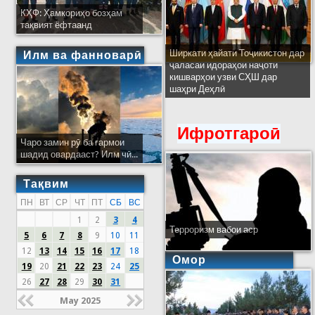
КҲФ: Ҳамкориҳо бозҳам
тақвият ёфтаанд
Ширкати ҳайати Тоҷикистон дар
Илм ва фанноварӣ
ҷаласаи идораҳои наҷоти
кишварҳои узви СҲШ дар
шаҳри Деҳлӣ
Ифротгароӣ
Чаро замин рӯ ба гармои
шадид овардааст? Илм чӣ...
Тақвим
ПН
ВТ
СР
ЧТ
ПТ
СБ
ВС
1
2
3
4
Терроризм вабои аср
5
6
7
8
9
10
11
12
13
14
15
16
17
18
Омор
19
20
21
22
23
24
25
26
27
28
29
30
31
May 2025