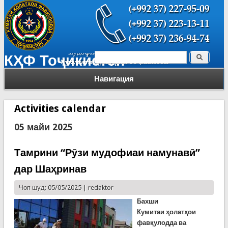
Поиск
КҲФ Тоҷикистон
Форма поиска
Навигация
Activities calendar
05 майи 2025
Тамрини “Рӯзи мудофиаи намунавӣ”
дар Шаҳринав
Чоп шуд: 05/05/2025 |
redaktor
Бахши
Кумитаи ҳолатҳои
фавқулодда ва