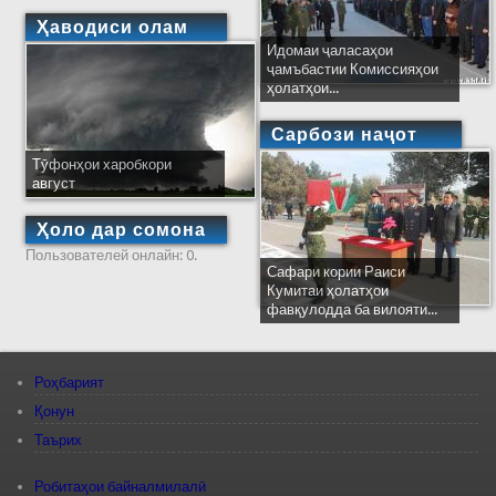
Ҳаводиси олам
Идомаи ҷаласаҳои
ҷамъбастии Комиссияҳои
ҳолатҳои...
Сарбози наҷот
Тӯфонҳои харобкори
август
Ҳоло дар сомона
Пользователей онлайн: 0.
Сафари кории Раиси
Кумитаи ҳолатҳои
фавқулодда ба вилояти...
Роҳбарият
Қонун
Таърих
Робитаҳои байналмилалӣ