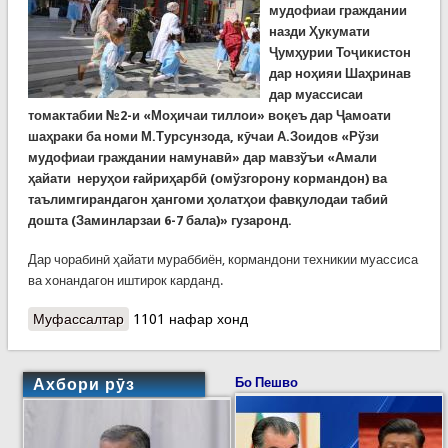
мудофиаи граждании
назди Ҳукумати
Ҷумҳурии Тоҷикистон
дар ноҳияи Шаҳринав
дар муассисаи
томактабии №2-и «Моҳичаи тиллои» воқеъ дар Ҷамоати
шаҳраки ба номи М.Турсунзода, кӯчаи А.Зоидов «Рўзи
мудофиаи граждании намунавӣ» дар мавзўъи «Амали
ҳайати неруҳои ғайриҳарбӣ (омўзгорону кормандон) ва
таълимгирандагон ҳангоми ҳолатҳои фавқулодаи табиӣ
дошта (Заминларзаи 6-7 бала)» гузаронд.
Дар чорабинӣ ҳайати мураббиён, кормандони техникии муассиса
ва хонандагон иштирок карданд.
Муфассалтар
о Тамрини “Рӯзи мудофиаи намунавӣ” дар
1101 нафар хонд
Шаҳринав
Ахбори рӯз
Бо Пешво