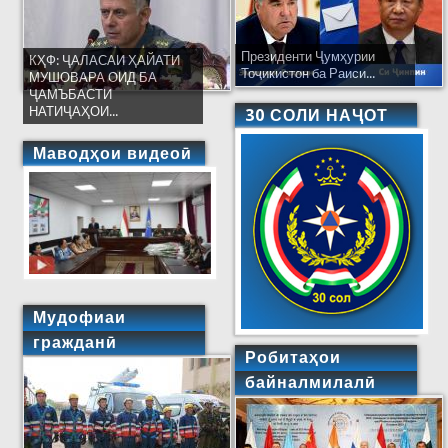
Президенти Ҷумҳурии
КҲФ: ҶАЛАСАИ ҲАЙАТИ
Тоҷикистон ба Раиси...
МУШОВАРА ОИД БА
ҶАМЪБАСТИ
НАТИҶАҲОИ...
30 СОЛИ НАҶОТ
Маводҳои видеоӣ
Мудофиаи
гражданӣ
Робитаҳои
байналмилалӣ