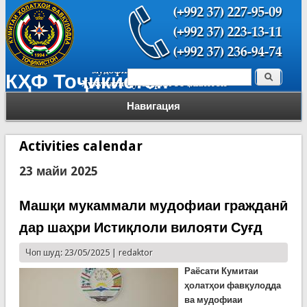
Поиск
КҲФ Тоҷикистон
Форма поиска
Навигация
Activities calendar
23 майи 2025
Машқи мукаммали мудофиаи гражданӣ
дар шаҳри Истиқлоли вилояти Суғд
Чоп шуд: 23/05/2025 |
redaktor
Раёсати Кумитаи
ҳолатҳои фавқулодда
ва мудофиаи