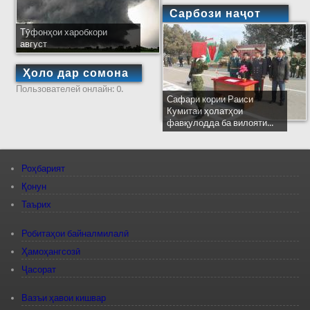
Сарбози наҷот
Тӯфонҳои харобкори
август
Ҳоло дар сомона
Пользователей онлайн: 0.
Сафари кории Раиси
Кумитаи ҳолатҳои
фавқулодда ба вилояти...
Роҳбарият
Қонун
Таърих
Робитаҳои байналмилалӣ
Ҳамоҳангсозӣ
Ҷасорат
Вазъи ҳавои кишвар