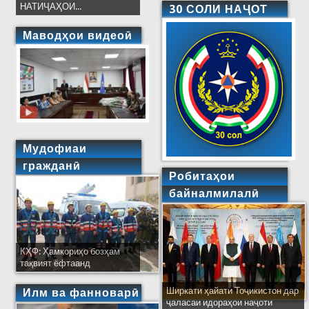
НАТИҶАҲОИ...
30 СОЛИ НАҶОТ
Маводҳои видеоӣ
Мудофиаи
гражданӣ
Робитаҳои
байналмилалӣ
КҲФ: Ҳамкориҳо бозҳам
тақвият ёфтаанд
Ширкати ҳайати Тоҷикистон дар
Илм ва фанноварӣ
ҷаласаи идораҳои наҷоти