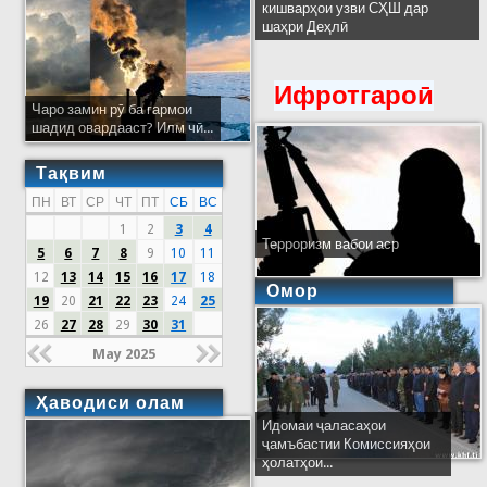
кишварҳои узви СҲШ дар
шаҳри Деҳлӣ
Ифротгароӣ
Чаро замин рӯ ба гармои
шадид овардааст? Илм чӣ...
Тақвим
ПН
ВТ
СР
ЧТ
ПТ
СБ
ВС
1
2
3
4
Терроризм вабои аср
5
6
7
8
9
10
11
12
13
14
15
16
17
18
Омор
19
20
21
22
23
24
25
26
27
28
29
30
31
May 2025
Ҳаводиси олам
Идомаи ҷаласаҳои
ҷамъбастии Комиссияҳои
ҳолатҳои...