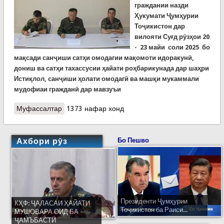
граждании назди
Ҳукумати Ҷумҳурии
Тоҷикистон дар
вилояти Суғд рӯзҳои 20
- 23 майи соли 2025 бо
мақсади санҷиши сатҳи омодагии мақомоти идоракунӣ,
дониш ва сатҳи тахассусии ҳайати роҳбарикунада дар шаҳри
Истиқлол, санҷиши ҳолати омодагӣ ва машқи мукаммали
мудофиаи гражданӣ дар мавзуъи
Муфассалтар
о Машқи мукаммали мудофиаи гражданӣ дар
1373 нафар хонд
шаҳри Истиқлоли вилояти Суғд
Ахбори рӯз
Бо Пешво
Президенти Ҷумҳурии
КҲФ: ҶАЛАСАИ ҲАЙАТИ
Тоҷикистон ба Раиси...
МУШОВАРА ОИД БА
ҶАМЪБАСТИ