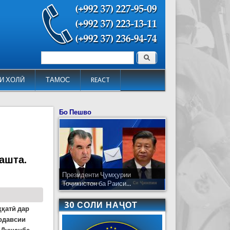
Поиск
Форма поиска
И ХОЛӢ
ТАМОС
REACT
Бо Пешво
ашта.
Президенти Ҷумҳурии
Тоҷикистон ба Раиси...
30 СОЛИ НАҶОТ
ққатӣ дар
рдавсии