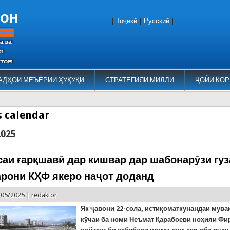
тон
|
Тоҷикӣ
|
Русский
|
АДҲОИ МЕЪЁРИИ ҲУҚУҚӢ
СТРАТЕГИЯИ МИЛЛӢ
ҶОЙИ КОР
es calendar
2025
саи ғарқшавӣ дар кишвар дар шабонарӯзи гуз
рони КҲФ якеро наҷот доданд
/05/2025 |
redaktor
Як ҷавони 22-сола, истиқоматкунандаи мува
кӯчаи ба номи Неъмат Қарабоеви ноҳияи Фи