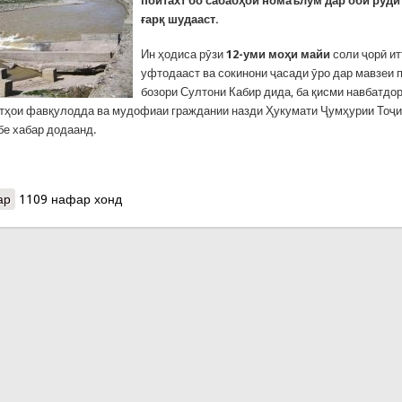
пойтахт бо сабабҳои номаълум дар оби рӯд
ғарқ шудааст.
Ин ҳодиса рӯзи
12-уми моҳи майи
соли ҷорӣ и
уфтодааст ва сокинони ҷасади ӯро дар мавзеи 
бозори Султони Кабир дида, ба қисми навбатдо
тҳои фавқулодда ва мудофиаи граждании назди Ҳукумати Ҷумҳурии Тоҷи
е хабар додаанд.
ар
о Ду ҳодисаи ғарқшавӣ дар кишвар дар шабонарӯзи гузашта. Им
1109 нафар хонд