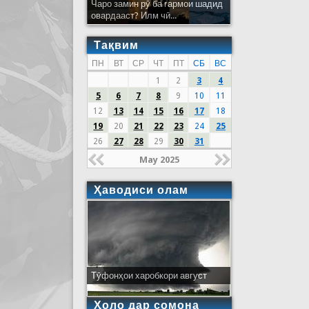
Чаро замин рӯ ба гармои шадид
овардааст? Илм чӣ...
Тақвим
ПН
ВТ
СР
ЧТ
ПТ
СБ
ВС
1
2
3
4
5
6
7
8
9
10
11
12
13
14
15
16
17
18
19
20
21
22
23
24
25
26
27
28
29
30
31
May 2025
Ҳаводиси олам
Тӯфонҳои харобкори август
Ҳоло дар сомона