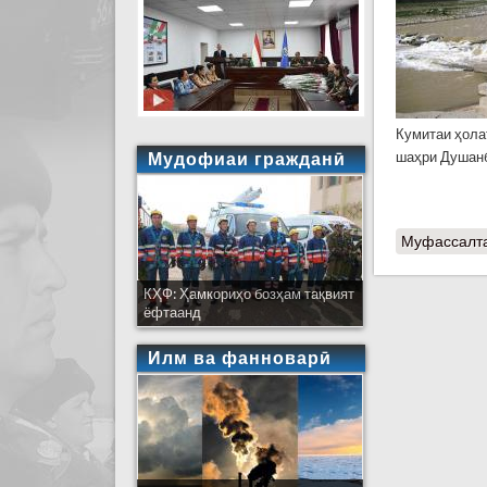
Кумитаи ҳола
Мудофиаи гражданӣ
шаҳри Душанб
Муфассалт
КҲФ: Ҳамкориҳо бозҳам тақвият
ёфтаанд
Илм ва фанноварӣ