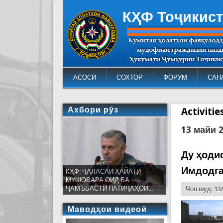
КҲФ Тоҷикис
АСОСӢ
СОХТОР
ФОРУМ
САН
Ахбори рӯз
Activiti
13 майи 
Ду ҳоди
Имдодга
КҲФ: ҶАЛАСАИ ҲАЙАТИ
МУШОВАРА ОИД БА
ҶАМЪБАСТИ НАТИҶАҲОИ...
Чоп шуд: 13
Маводҳои видеоӣ