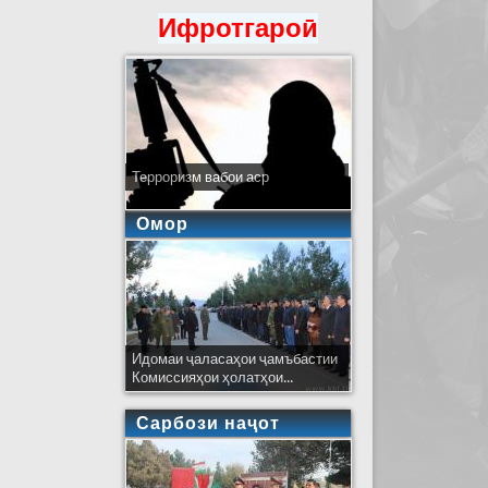
Ифротгароӣ
Терроризм вабои аср
Омор
Идомаи ҷаласаҳои ҷамъбастии
Комиссияҳои ҳолатҳои...
Сарбози наҷот